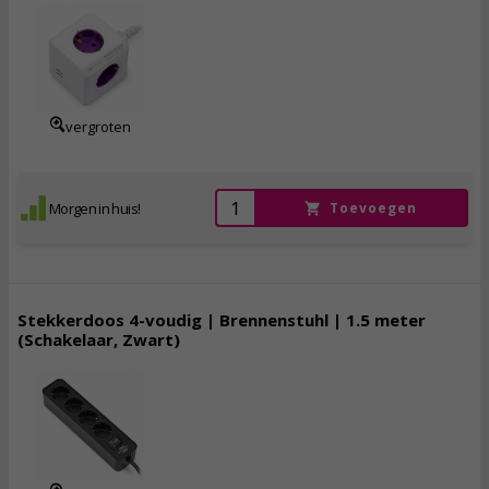
24,
95
incl. btw
vergroten
Morgen in huis!
Toevoegen
Stekkerdoos 4-voudig | Brennenstuhl | 1.5 meter
(Schakelaar, Zwart)
7,
50
incl. btw