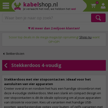
kabel
shop.nl
0
Je verwacht het niet,
we hebben het
wel
Op werkdagen voor 23:59 uur besteld, morgen thuis!
♥ Al meer dan 2 miljoen klanten!
Scoor top deals in de mega magazijn opruiming!
Shop nu
want
OP=OP!
Stekkerdozen
Stekkerdoos 4-voudig
Stekkerdoos met vier stopcontacten: ideaal voor het
aansluiten van vier apparaten
Creëer overal in en rondom het huis een handige stroombron met
deze 4-voudige stekkerdoos. Met een slank en compact design en
vier stopcontacten is dit de ideale oplossing om al jouw apparaten
van stroom te voorzien. Kies uit varianten met handige USB-
poorten, weerbestendige opties voor buiten, of zelfs varianten met