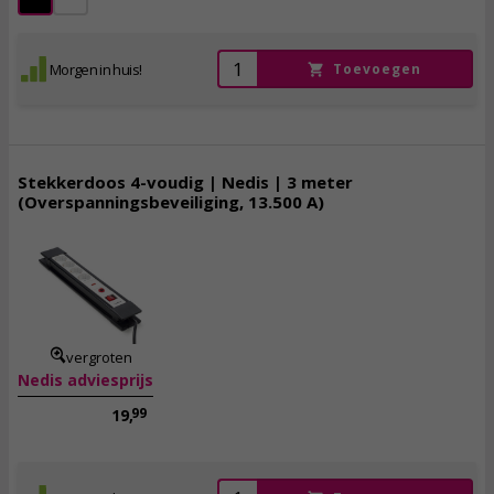
Morgen in huis!
Toevoegen
Stekkerdoos 4-voudig | Nedis | 3 meter
(Overspanningsbeveiliging, 13.500 A)
18,
50
incl. btw
vergroten
Nedis adviesprijs
99
19,