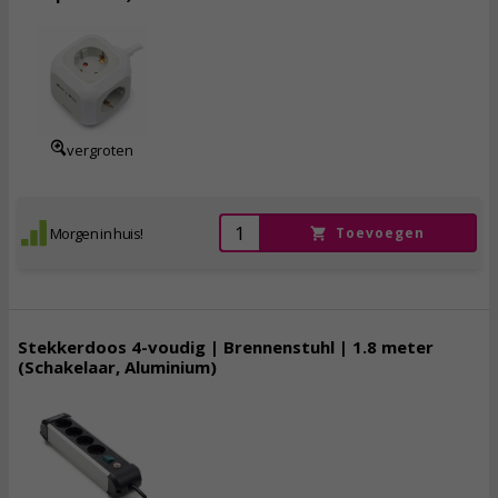
15,
95
incl. btw
vergroten
Morgen in huis!
Toevoegen
Stekkerdoos 4-voudig | Brennenstuhl | 1.8 meter
(Schakelaar, Aluminium)
17,
95
incl. btw