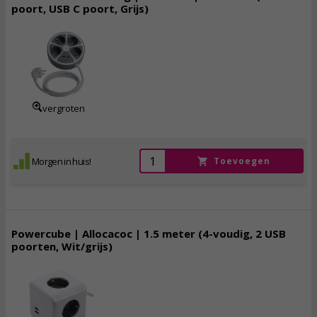
poort, USB C poort, Grijs)
12,
95
incl. btw
vergroten
Morgen in huis!
Toevoegen
Powercube | Allocacoc | 1.5 meter (4-voudig, 2 USB
poorten, Wit/grijs)
20,
95