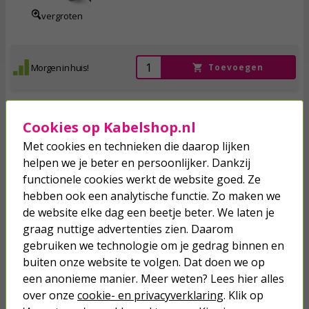
vergroten
Morgen in huis!
Toevoegen
Cookies op Kabelshop.nl
Slimme stekkerdoos | Calex Smart Home | 6-voudig
Met cookies en technieken die daarop lijken
(3x Randaarde Stopcontact, 2x USB A, 1x USB C, Wifi,
helpen we je beter en persoonlijker. Dankzij
Timer)
functionele cookies werkt de website goed. Ze
hebben ook een analytische functie. Zo maken we
33,
95
de website elke dag een beetje beter. We laten je
graag nuttige advertenties zien. Daarom
incl. btw
gebruiken we technologie om je gedrag binnen en
vergroten
buiten onze website te volgen. Dat doen we op
een anonieme manier. Meer weten? Lees hier alles
over onze
cookie- en privacyverklaring
. Klik op