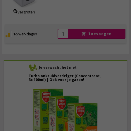
incl. btw
vergroten
1-5 werkdagen
Toevoegen
Je verwacht het niet
Turbo onkruidverdelger (Concentraat,
3x 100ml) | Ook voor je gazon!
43,
50
40,
89