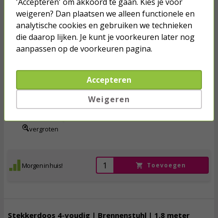
'Accepteren' om akkoord te gaan. Kies je voor
Morgen in huis!
Toevoegen
weigeren? Dan plaatsen we alleen functionele en
analytische cookies en gebruiken we technieken
die daarop lijken. Je kunt je voorkeuren later nog
aanpassen op de voorkeuren pagina.
Stekkerdoos 4-voudig | Brennenstuhl | 3 meter
(Overspanningsbeveiliging, 60.000 A, Schakelaar)
Accepteren
66,
95
Weigeren
incl. btw
vergroten
Morgen in huis!
Toevoegen
Stekkerdoos 4-voudig | Brennenstuhl | 1.8 meter