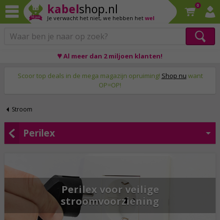
kabel
shop.nl
0
Je verwacht het niet,
we hebben het
wel
♥ Al meer dan 2 miljoen klanten!
Op werkdagen voor 23:59 uur besteld, morgen thuis!
Scoor top deals in de mega magazijn opruiming!
Shop nu
want
OP=OP!
Stroom
Perilex
Perilex voor veilige
stroomvoorziening