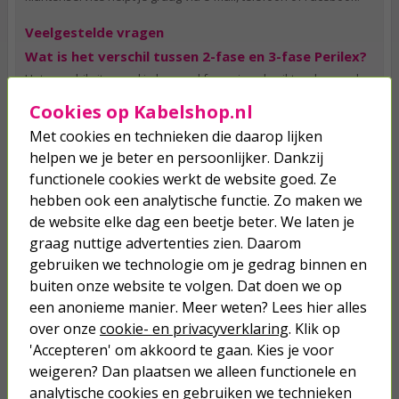
Veelgestelde vragen
Wat is het verschil tussen 2-fase en 3-fase Perilex?
Het verschil zit vooral in hoeveel fasen je gebruikt en hoeveel
vermogen je kunt leveren. Een 2-fase aansluiting is het meest
Cookies op Kabelshop.nl
gebruikelijk voor kookplaten. Een 3-fase aansluiting is
krachtiger, maar komt minder vaak voor in huizen. Controleer
Met cookies en technieken die daarop lijken
altijd de specificaties van je apparaat voordat je een keuze
helpen we je beter en persoonlijker. Dankzij
maakt.
functionele cookies werkt de website goed. Ze
Is het gevaarlijk om een Perilex-aansluiting
hebben ook een analytische functie. Zo maken we
verkeerd te gebruiken?
de website elke dag een beetje beter. We laten je
Ja, een verkeerd aangesloten Perilex is echt gevaarlijk. Je kunt
graag nuttige advertenties zien. Daarom
dure apparaten beschadigen of zelfs kortsluiting veroorzaken.
gebruiken we technologie om je gedrag binnen en
De faseverdeling moet dus áltijd kloppen. Laat Perilex-
buiten onze website te volgen. Dat doen we op
aansluitingen bij voorkeur door een erkend installateur
controleren.
een anonieme manier. Meer weten? Lees hier alles
over onze
cookie- en privacyverklaring
. Klik op
Wat betekent de aanduiding L1, L2, L3, N en PE op
'Accepteren' om akkoord te gaan. Kies je voor
Perilex?
weigeren? Dan plaatsen we alleen functionele en
Deze aanduidingen geven aan welke draad waar hoort. L1, L2
en L3 staan voor de fasen, N voor de nul en PE voor de aarde.
analytische cookies en gebruiken we technieken