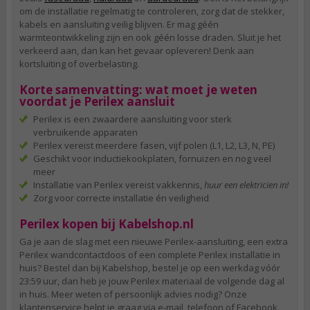
om de installatie regelmatig te controleren, zorg dat de stekker,
kabels en aansluiting veilig blijven. Er mag géén
warmteontwikkeling zijn en ook géén losse draden. Sluit je het
verkeerd aan, dan kan het gevaar opleveren! Denk aan
kortsluiting of overbelasting.
Korte samenvatting: wat moet je weten
voordat je Perilex aansluit
Perilex is een zwaardere aansluiting voor sterk
verbruikende apparaten
Perilex vereist meerdere fasen, vijf polen (L1, L2, L3, N, PE)
Geschikt voor inductiekookplaten, fornuizen en nog veel
meer
Installatie van Perilex vereist vakkennis,
huur een elektricien in!
Zorg voor correcte installatie én veiligheid
Perilex kopen bij Kabelshop.nl
Ga je aan de slag met een nieuwe Perilex-aansluiting, een extra
Perilex wandcontactdoos of een complete Perilex installatie in
huis? Bestel dan bij Kabelshop, bestel je op een werkdag vóór
23:59 uur, dan heb je jouw Perilex materiaal de volgende dag al
in huis. Meer weten of persoonlijk advies nodig? Onze
klantenservice helpt je graag via e-mail, telefoon of Facebook.