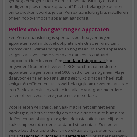
genoeg vermogen? Heb je een 3-fasen aansluiting of is dat
nodig voor jouw nieuwe apparaat? Dit zijn belangrijke punten
om te checken voordat je een Perilex-aansluiting laat installeren
of een hoogvermogen apparaat aanschaft.
Perilex voor hoogvermogen apparaten
Een Perilex-aansluiting is speciaal voor hoogvermogen
apparaten zoals inductiekookplaten, elektrische fornuizen,
stoomovens, warmtepompen en nog meer. Dit soort apparaten
vragen vaak veel meer vermogen dan een standaard
stopcontact kan leveren. Een
standaard stopcontact
kan
ongeveer 16 ampère leveren (≈ 3680 watt), maar moderne
apparaten vragen soms wel 6000 watt of zelfs nóg meer. Als je
daarvoor een Perilex-aansluiting gebruikt is het een heel stuk
veiliger én efficiënter. Het is wel belangrijk om te weten dat als je
een Perilex-aansluiting wilt de installatie vraagt om meerdere
fasen of een zwaardere groep in de meterkast.
Voor je eigen veiligheid, en vaak mag je het zelf niet eens
aanleggen, is het verstandig om een elektricien in te huren om
de Perilex-aansluiting te regelen, de installatie is namelijk een
stuk complexer dan een standaard stopcontact. Zo moeten
bijvoorbeeld de juiste kleuren op elkaar aangesloten worden,
zoals
fasedraad
,
nuldraad
en
aardedraad
. Ook is het belangrijk