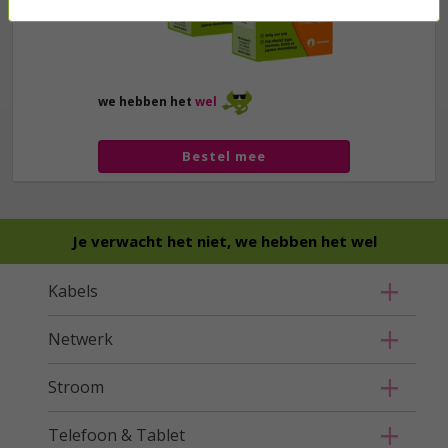
we hebben het
wel
Bestel mee
Je verwacht het niet, we hebben het wel
Kabels
Netwerk
Stroom
Telefoon & Tablet