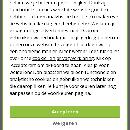
Bestel snel jouw batterijenoplader bij Kabelshop.nl
helpen we je beter en persoonlijker. Dankzij
Wil jij jouw oplaadbare batterijen snel weer een volle batterij
functionele cookies werkt de website goed. Ze
geven? Bestel dan vandaag nog jouw batterijenlader bij
hebben ook een analytische functie. Zo maken we
Kabelshop.nl. En als je op een werkdag voor 23:59 bestelt, dan
de website elke dag een beetje beter. We laten je
ontvang jij jouw product de volgende dag al in huis. Voor vragen
kun je altijd terecht bij onze klantenservice, zij staan van
graag nuttige advertenties zien. Daarom
maandag tot vrijdag tussen 09:00 en 17:00 voor je klaar via e-
gebruiken we technologie om je gedrag binnen en
mail, telefoon, Facebook, of de chatfunctie op onze website.
buiten onze website te volgen. Dat doen we op
een anonieme manier. Meer weten? Lees hier alles
over onze
cookie- en privacyverklaring
. Klik op
'Accepteren' om akkoord te gaan. Kies je voor
Je verwacht het niet
weigeren? Dan plaatsen we alleen functionele en
Turbo onkruidverdelger (Concentraat,
3x 100ml) | Ook voor je gazon!
analytische cookies en gebruiken we technieken
die daarop lijken. Je kunt je voorkeuren later nog
43,
50
40,
89
aanpassen op de voorkeuren pagina.
Accepteren
Weigeren