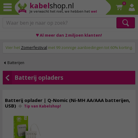
kabel
shop.nl
0
Je verwacht het niet,
we hebben het
wel
♥ Al meer dan 2 miljoen klanten!
Op werkdagen voor 23:59 uur besteld, morgen thuis!
Vier het
Zomerfestival
met 99 zonnige aanbiedingen tot 60% korting.
Batterijen
Batterij opladers
Batterij oplader | Q-Nomic (Ni-MH AA/AAA batterijen,
USB)
Tip van Kabelshop!
7,
95
incl. btw