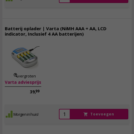
Batterij oplader | Varta (NiMH AAA + AA, LCD
indicator, Inclusief 4 AA batterijen)
34,
95
incl. btw
vergroten
Varta adviesprijs
99
39,
Morgen in huis!
Toevoegen