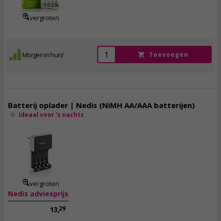
vergroten
Morgen in huis!
Toevoegen
Batterij oplader | Nedis (NiMH AA/AAA batterijen)
Ideaal voor 's nachts
10,
50
incl. btw
vergroten
Nedis adviesprijs
29
13,