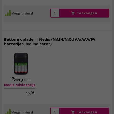
Morgen in huis!
Toevoegen
Batterij oplader | Nedis (NiMH/NiCd AA/AAA/9V
batterijen, led indicator)
12,
95
incl. btw
vergroten
Nedis adviesprijs
49
15,
Morgen in huis!
Toevoegen