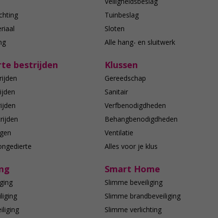
n
Veiligheidsbeslag
chting
Tuinbeslag
riaal
Sloten
ing
Alle hang- en sluitwerk
te bestrijden
Klussen
rijden
Gereedschap
ijden
Sanitair
ijden
Verfbenodigdheden
rijden
Behangbenodigdheden
agen
Ventilatie
ongedierte
Alles voor je klus
ing
Smart Home
ging
Slimme beveiliging
liging
Slimme brandbeveiliging
liging
Slimme verlichting