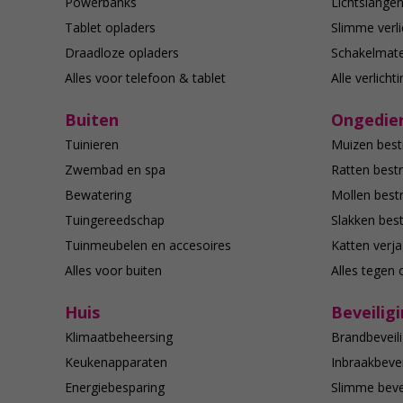
Powerbanks
Lichtslange
Tablet opladers
Slimme verli
Draadloze opladers
Schakelmate
Alles voor telefoon & tablet
Alle verlicht
Buiten
Ongedier
Tuinieren
Muizen best
Zwembad en spa
Ratten bestr
Bewatering
Mollen bestr
Tuingereedschap
Slakken best
Tuinmeubelen en accesoires
Katten verj
Alles voor buiten
Alles tegen 
Huis
Beveilig
Klimaatbeheersing
Brandbeveili
Keukenapparaten
Inbraakbevei
Energiebesparing
Slimme bevei