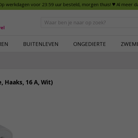
Op werkdagen voor 23:59 uur besteld, morgen thuis!
♥ Al meer da
n
Smart Home
Slimme beveili
eden
Huishouden
Beveiligingsca
Deurbellen
Dummy beveili
el
Alles voor in huis
Alle beveiliging
REN
BUITENLEVEN
ONGEDIERTE
ZWEM
, Haaks, 16 A, Wit)