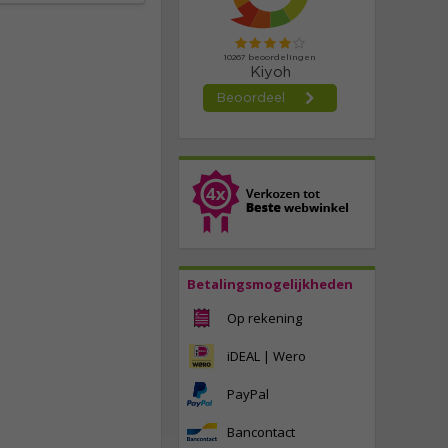
Betalingsmogelijkheden
Op rekening
iDEAL | Wero
PayPal
Bancontact