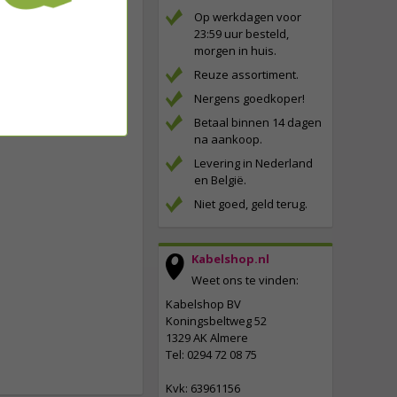
Op werkdagen voor
23:59 uur besteld,
morgen in huis.
Reuze assortiment.
Nergens goedkoper!
Betaal binnen 14 dagen
na aankoop.
Levering in Nederland
en België.
Niet goed, geld terug.
Kabelshop.nl
Weet ons te vinden:
Kabelshop BV
Koningsbeltweg 52
1329 AK Almere
Tel: 0294 72 08 75
Kvk: 63961156