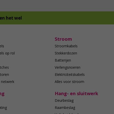
en het wel
Stroom
els
Stroomkabels
ls op rol
Stekkerdozen
Batterijen
tches
Verlengsnoeren
toren
Elektriciteitskabels
e netwerk
Alles voor stroom
ng
Hang- en sluitwerk
Deurbeslag
hting
Raambeslag