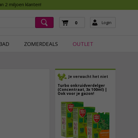
Assortimentsboek 2026
n 2 miljoen klanten!
ging
mera's
Login
0
ging
BAD
ZOMERDEALS
OUTLET
Je verwacht het niet
Turbo onkruidverdelger
(Concentraat, 3x 100ml) |
Ook voor je gazon!
43,
50
1,
95
40,
89
incl. btw