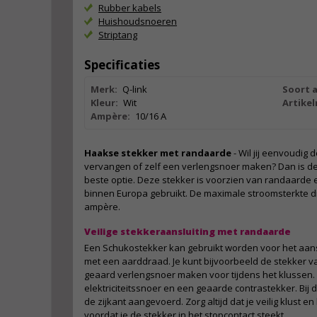
Rubber kabels
Huishoudsnoeren
Striptang
Specificaties
Merk:
Q-link
Soort 
Kleur:
Wit
Artike
Ampère:
10/16 A
Haakse stekker met randaarde
- Wil jij eenvoudig
vervangen of zelf een verlengsnoer maken? Dan is de
beste optie. Deze stekker is voorzien van randaarde 
binnen Europa gebruikt. De maximale stroomsterkte d
ampère.
Veilige stekkeraansluiting met randaarde
Een Schukostekker kan gebruikt worden voor het aans
met een aarddraad. Je kunt bijvoorbeeld de stekker 
geaard verlengsnoer maken voor tijdens het klussen. 
elektriciteitssnoer en een geaarde contrastekker. Bij
de zijkant aangevoerd. Zorg altijd dat je veilig klust en k
voordat je de stekker in het stopcontact steekt.