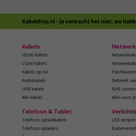
Kabelshop.nl -
Je verwacht het niet, we hebb
Kabels
Netwerk
HDMI Kabels
Netwerkkab
COAX kabels
Netwerkkabe
Kabels op rol
Patchkasten
Audiokabels
Netwerk swi
USB kabels
RJ45 connec
Alle kabels
Alles voor j
Telefoon & Tablet
Verlichti
Telefoon oplaadkabels
LED lampen
Telefoon opladers
Buitenverlic