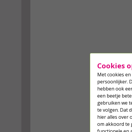
Cookies o
Met cookies en 
persoonlijker. 
hebben ook een 
een beetje bete
gebruiken we t
te volgen. Dat
hier alles over
om akkoord te g
functionele en 