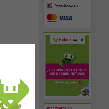
Vooruitbetaling
Onze voordelen