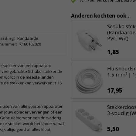
Al 4 keer verkozen tot beste 
Anderen kochten ook...
Schuko stek
(Randaarde/
PVC, Wit)
aarding:
Randaarde
lnummer:
K180102020
1,85
 de stekker van een apparaat
Huishoudsno
 veelgebruikte Schuko stekker de
1.5 mm² | 1
en wordt in de meeste landen
ie de stekker kan verwerken is 16
17,95
luiten van alle soorten apparaten
Stekkerdoos
van jouw oplader vervangen of een
3-voudig (W
Gebruik hiervoor een drie-aderig
 deze stekker wordt het snoer vanaf
5,50
ijk altijd goed of alles klopt,