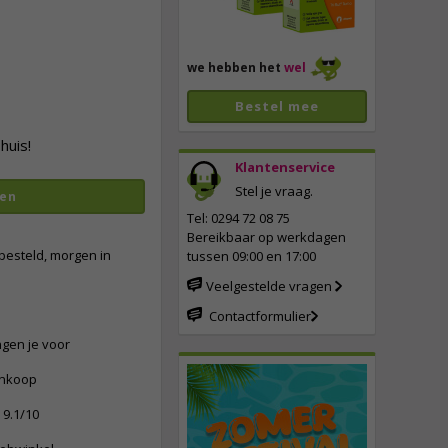
we hebben het
wel
Bestel mee
huis!
Klantenservice
Stel je vraag.
en
vergroten
Tel: 0294 72 08 75
Bereikbaar op werkdagen
besteld, morgen in
tussen 09:00 en 17:00
Veelgestelde vragen
Contactformulier
ngen je voor
ankoop
9.1/10