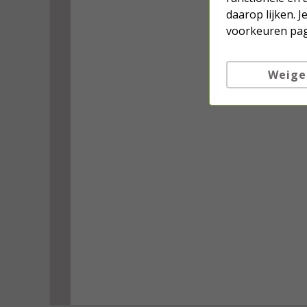
daarop lijken. 
voorkeuren pag
Weige