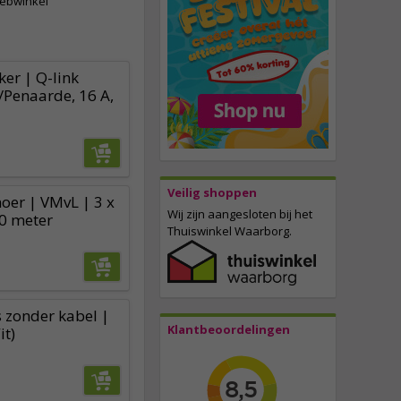
webwinkel
ker | Q-link
Penaarde, 16 A,
Veilig shoppen
er | VMvL | 3 x
Wij zijn aangesloten bij het
0 meter
Thuiswinkel Waarborg.
 zonder kabel |
Klantbeoordelingen
it)