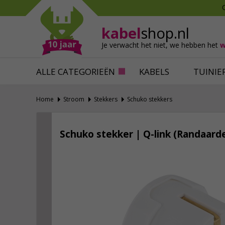
Mollen verjagen
Verfbenodigdhede
Slakken bestrijden
Behangbenodigdh
kabel
shop.nl
Katten verjagen
Ventilatie
Je verwacht het niet,
we hebben het
w
Alles tegen ongedierte
Alles voor je klus
ALLE CATEGORIEËN
KABELS
TUINIE
Home
Stroom
Stekkers
Schuko stekkers
Schuko stekker | Q-link (Randaarde