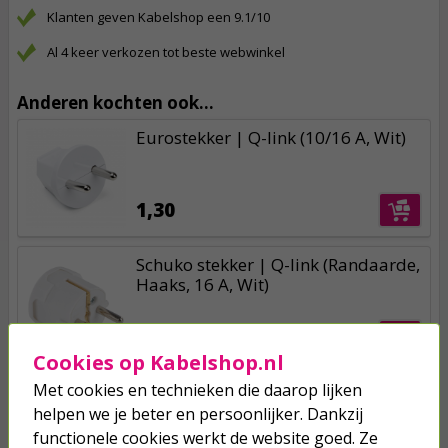
Klanten geven Kabelshop een 9.1/10
Al 4 keer verkozen tot beste webwinkel
Anderen kochten ook...
Eurostekker | Q-link (10/16 A, Wit)
1,30
Schuko stekker | Q-link (Randaarde,
Haaks, 16 A, Wit)
1,95
Cookies op Kabelshop.nl
Met cookies en technieken die daarop lijken
Contrastekker | Q-link (Randaarde,
10/16 A, Wit)
helpen we je beter en persoonlijker. Dankzij
functionele cookies werkt de website goed. Ze