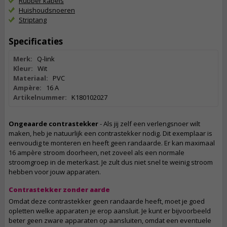
Rubber kabels
Huishoudsnoeren
Striptang
Specificaties
Merk:
Q-link
Kleur:
Wit
Materiaal:
PVC
Ampère:
16 A
Artikelnummer:
K180102027
Ongeaarde contrastekker
- Als jij zelf een verlengsnoer wilt
maken, heb je natuurlijk een contrastekker nodig. Dit exemplaar is
eenvoudig te monteren en heeft geen randaarde. Er kan maximaal
16 ampère stroom doorheen, net zoveel als een normale
stroomgroep in de meterkast. Je zult dus niet snel te weinig stroom
hebben voor jouw apparaten.
Contrastekker zonder aarde
Omdat deze contrastekker geen randaarde heeft, moet je goed
opletten welke apparaten je erop aansluit. Je kunt er bijvoorbeeld
beter geen zware apparaten op aansluiten, omdat een eventuele