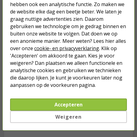
hebben ook een analytische functie. Zo maken we
1,50
de website elke dag een beetje beter. We laten je
graag nuttige advertenties zien. Daarom
gebruiken we technologie om je gedrag binnen en
buiten onze website te volgen. Dat doen we op
een anonieme manier. Meer weten? Lees hier alles
Je verwacht het niet
over onze
cookie- en privacyverklaring
. Klik op
Turbo onkruidverdelger (Concentraat,
'Accepteren' om akkoord te gaan. Kies je voor
3x 100ml) | Ook voor je gazon!
weigeren? Dan plaatsen we alleen functionele en
43,
50
40,
analytische cookies en gebruiken we technieken
89
die daarop lijken. Je kunt je voorkeuren later nog
aanpassen op de voorkeuren pagina.
Accepteren
Weigeren