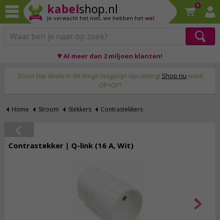
kabel
shop.nl
0
Je verwacht het niet,
we hebben het
wel
♥ Al meer dan 2 miljoen klanten!
Op werkdagen voor 23:59 uur besteld, morgen thuis!
Scoor top deals in de mega magazijn opruiming!
Shop nu
want
OP=OP!
Home
Stroom
Stekkers
Contrastekkers
Contrastekker | Q-link (16 A, Wit)