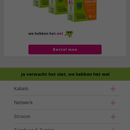
we hebben het
wel
Bestel mee
Je verwacht het niet, we hebben het wel
Kabels
Netwerk
Stroom