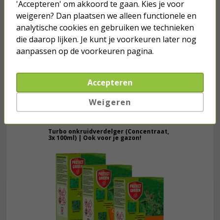
'Accepteren' om akkoord te gaan. Kies je voor
weigeren? Dan plaatsen we alleen functionele en
Kabeldoos | Q-link (IP54)
analytische cookies en gebruiken we technieken
die daarop lijken. Je kunt je voorkeuren later nog
aanpassen op de voorkeuren pagina.
1,40
Accepteren
Weigeren
Je verwacht het niet
Turbo onkruidverdelger (Concentraat,
3x 100ml) | Ook voor je gazon!
43,
50
40,
89