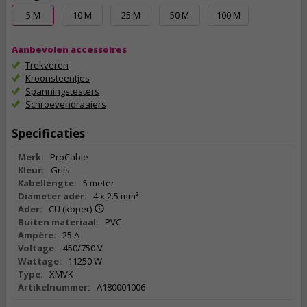
5 M
10 M
25 M
50 M
100 M
Aanbevolen accessoires
Trekveren
Kroonsteentjes
Spanningstesters
Schroevendraaiers
Specificaties
Merk:
ProCable
Kleur:
Grijs
Kabellengte:
5 meter
Diameter ader:
4 x 2.5 mm²
Ader:
CU (koper)
Buiten materiaal:
PVC
Ampère:
25 A
Voltage:
450/750 V
Wattage:
11250 W
Type:
XMVK
Artikelnummer:
A180001006