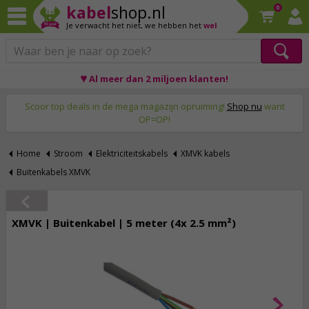
kabel
shop.nl
0
Je verwacht het niet,
we hebben het
wel
♥ Al meer dan 2 miljoen klanten!
Op werkdagen voor 23:59 uur besteld, morgen thuis!
Scoor top deals in de mega magazijn opruiming!
Shop nu
want
OP=OP!
Home
Stroom
Elektriciteitskabels
XMVK kabels
Buitenkabels XMVK
XMVK | Buitenkabel | 5 meter (4x 2.5 mm²)