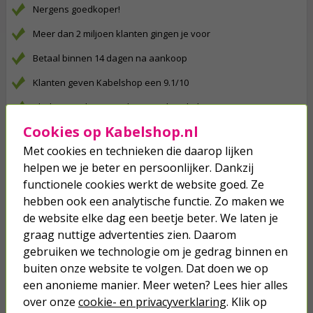
Nergens goedkoper!
Meer dan 2 miljoen klanten gingen je voor
Betaal binnen 14 dagen na aankoop
Klanten geven Kabelshop een 9.1/10
Al 4 keer verkozen tot beste webwinkel
Cookies op Kabelshop.nl
Anderen kochten ook...
Met cookies en technieken die daarop lijken
XMVK | Buitenkabel | 25 meter (3x
helpen we je beter en persoonlijker. Dankzij
2.5 mm²)
functionele cookies werkt de website goed. Ze
hebben ook een analytische functie. Zo maken we
57,50
de website elke dag een beetje beter. We laten je
graag nuttige advertenties zien. Daarom
gebruiken we technologie om je gedrag binnen en
Lasklem | Q-link | 3 polig (1 tot 2.5
buiten onze website te volgen. Dat doen we op
mm², 20 stuks)
een anonieme manier. Meer weten? Lees hier alles
over onze
cookie- en privacyverklaring
. Klik op
3,50