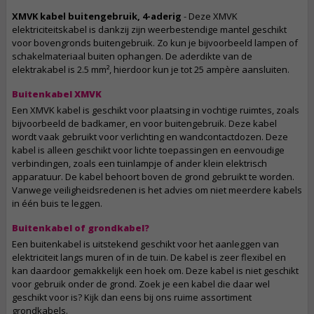
XMVK kabel buitengebruik, 4-aderig
- Deze XMVK
elektriciteitskabel is dankzij zijn weerbestendige mantel geschikt
voor bovengronds buitengebruik. Zo kun je bijvoorbeeld lampen of
schakelmateriaal buiten ophangen. De aderdikte van de
elektrakabel is 2.5 mm², hierdoor kun je tot 25 ampère aansluiten.
Buitenkabel XMVK
Een XMVK kabel is geschikt voor plaatsing in vochtige ruimtes, zoals
bijvoorbeeld de badkamer, en voor buitengebruik. Deze kabel
wordt vaak gebruikt voor verlichting en wandcontactdozen. Deze
kabel is alleen geschikt voor lichte toepassingen en eenvoudige
verbindingen, zoals een tuinlampje of ander klein elektrisch
apparatuur. De kabel behoort boven de grond gebruikt te worden.
Vanwege veiligheidsredenen is het advies om niet meerdere kabels
in één buis te leggen.
Buitenkabel of grondkabel?
Een buitenkabel is uitstekend geschikt voor het aanleggen van
elektriciteit langs muren of in de tuin. De kabel is zeer flexibel en
kan daardoor gemakkelijk een hoek om. Deze kabel is niet geschikt
voor gebruik onder de grond. Zoek je een kabel die daar wel
geschikt voor is? Kijk dan eens bij ons ruime assortiment
grondkabels.