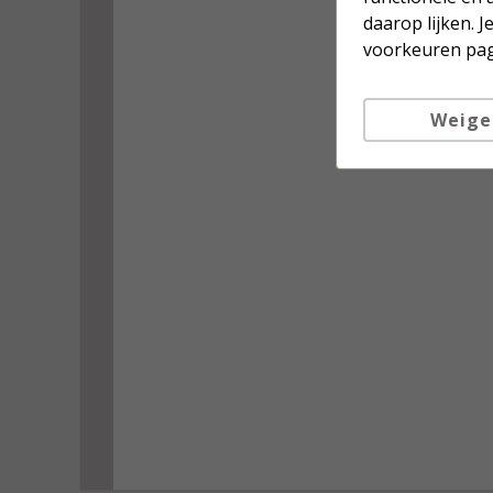
daarop lijken. 
voorkeuren pag
Weige