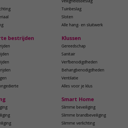
n
Veiligheidsbeslag
chting
Tuinbeslag
riaal
Sloten
ing
Alle hang- en sluitwerk
te bestrijden
Klussen
rijden
Gereedschap
ijden
Sanitair
ijden
Verfbenodigdheden
rijden
Behangbenodigdheden
agen
Ventilatie
ongedierte
Alles voor je klus
ing
Smart Home
ging
Slimme beveiliging
liging
Slimme brandbeveiliging
liging
Slimme verlichting