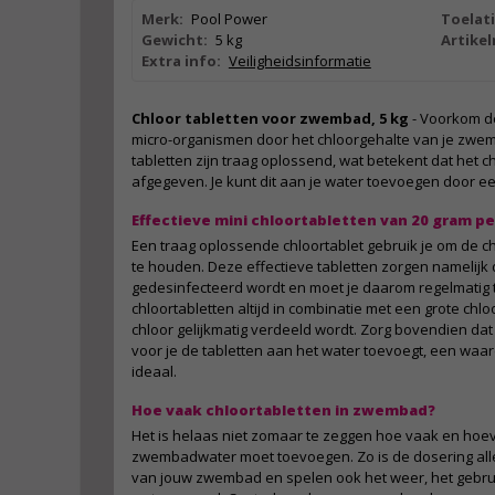
Merk:
Pool Power
Toelat
Gewicht:
5 kg
Artike
Extra info:
Veiligheidsinformatie
Chloor tabletten voor zwembad, 5 kg
- Voorkom de
micro-organismen door het chloorgehalte van je zwem
tabletten zijn traag oplossend, wat betekent dat het 
afgegeven. Je kunt dit aan je water toevoegen door ee
Effectieve mini chloortabletten van 20 gram pe
Een traag oplossende chloortablet gebruik je om de c
te houden. Deze effectieve tabletten zorgen namelijk
gedesinfecteerd wordt en moet je daarom regelmatig
chloortabletten altijd in combinatie met een grote chl
chloor gelijkmatig verdeeld wordt. Zorg bovendien dat
voor je de tabletten aan het water toevoegt, een waard
ideaal.
Hoe vaak chloortabletten in zwembad?
Het is helaas niet zomaar te zeggen hoe vaak en hoev
zwembadwater moet toevoegen. Zo is de dosering alle
van jouw zwembad en spelen ook het weer, het gebrui