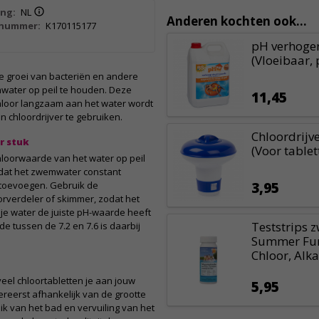
ing:
NL
Anderen kochten ook...
lnummer:
K170115177
pH verhoger 
(Vloeibaar,
 groei van bacteriën en andere
water op peil te houden. Deze
11,45
chloor langzaam aan het water wordt
n chloordrijver te gebruiken.
Chloordrijve
r stuk
(Voor table
hloorwaarde van het water op peil
 dat het zwemwater constant
 toevoegen. Gebruik de
3,95
oorverdeler of skimmer, zodat het
 je water de juiste pH-waarde heeft
Teststrips
e tussen de 7.2 en 7.6 is daarbij
Summer Fun 
Chloor, Alkal
eel chloortabletten je aan jouw
5,95
reerst afhankelijk van de grootte
k van het bad en vervuiling van het