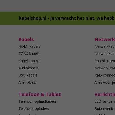
Kabelshop.nl -
Je verwacht het niet, we hebb
Kabels
Netwerk
HDMI Kabels
Netwerkkab
COAX kabels
Netwerkkabe
Kabels op rol
Patchkasten
Audiokabels
Netwerk swi
USB kabels
RJ45 connec
Alle kabels
Alles voor j
Telefoon & Tablet
Verlichti
Telefoon oplaadkabels
LED lampen
Telefoon opladers
Buitenverlic