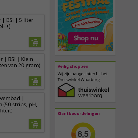
| BSI | 5 liter
 pH+)
r | BSI | Klein
tten van 20 gram)
Veilig shoppen
Wij zijn aangesloten bij het
Thuiswinkel Waarborg.
 zwembad |
(50 strips, pH,
iteit)
Klantbeoordelingen