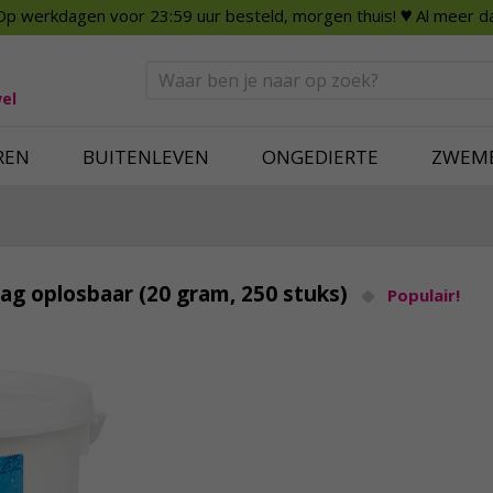
Op werkdagen voor 23:59 uur besteld, morgen thuis!
♥ Al meer da
n
Smart Home
Slimme beveili
eden
Huishouden
Beveiligingsca
Deurbellen
Dummy beveili
el
Alles voor in huis
Alle beveiliging
REN
BUITENLEVEN
ONGEDIERTE
ZWEM
aag oplosbaar (20 gram, 250 stuks)
Populair!