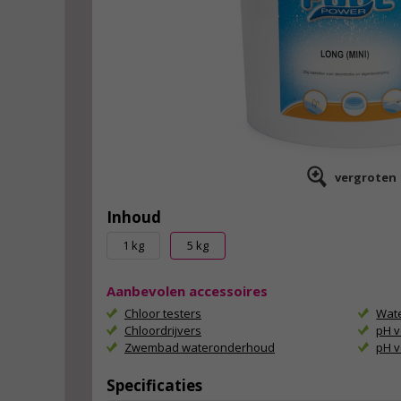
vergroten
Inhoud
1 kg
5 kg
Aanbevolen accessoires
Chloor testers
Wate
Chloordrijvers
pH 
Zwembad wateronderhoud
pH v
Specificaties