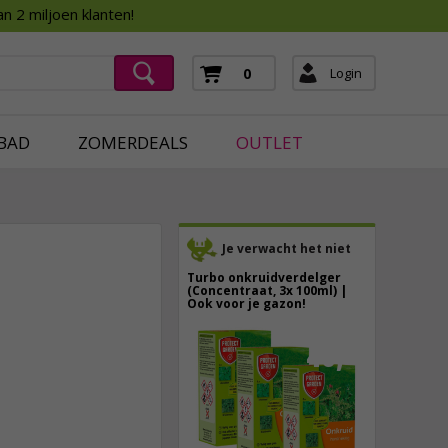
Assortimentsboek 2026
n 2 miljoen klanten!
ging
mera's
Login
0
ging
BAD
ZOMERDEALS
OUTLET
Je verwacht het niet
Turbo onkruidverdelger
(Concentraat, 3x 100ml) |
Ook voor je gazon!
43,
50
73,
95
40,
89
incl. btw