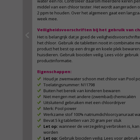
water een rol. Controleer daarom meerdere keren per
middel van een chloor tester. Het wordt aangeraden o
2 ppm te houden. Over het algemeen gaat een langza
week mee.
Veiligheidsvoorschriften bij het gebruik van 
Het is belangrijk dat je goed de veiligheidsvoorschrift
het chloor. Gebruik de tabletten nooit in combinatie m
product het best op een droge en koele plek bewaren,
huisdieren. Gebruik biociden veilig. Lees vóór gebruik 
productinformatie.
Eigenschappen:
Houd je zwemwater schoon met chloor van Pool p
Toelatingsnummer: N11798
Buiten het bereik van kinderen bewaren
Niet mengen met andere (zwembad) chemicaliën
Uitsluitend gebruiken met een chloordrijver
Merk: Pool power
Werkzame stof 100% natriumdichloorcyanuraat waa
Bevat 5 kg tabletten van 20 gram per stuk
Let op:
wanneer de verzegeling verbroken is, kan 
worden
Let op:
Gebruik biociden veilig. Lees voor gebruik 