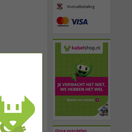
Vooruitbetaling
Onze voordelen