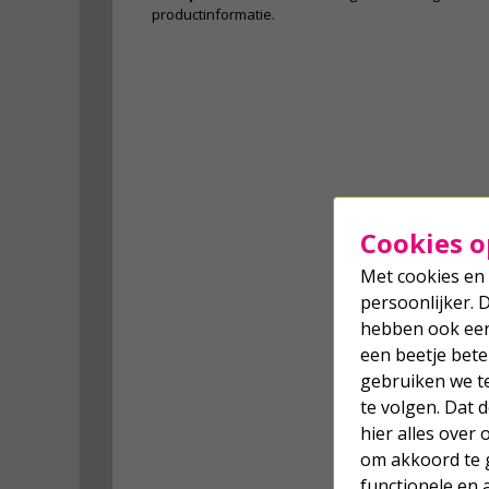
productinformatie.
Cookies o
Met cookies en 
persoonlijker. 
hebben ook een 
een beetje bete
gebruiken we t
te volgen. Dat
hier alles over
om akkoord te g
functionele en 