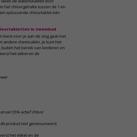
 week de waterkwaliteit door
m het chloorgehalte tussen de 1 en
am oplossende chloortablet één
chloortabletten in zwembad
en leest voor je aan de slag gaat met
et andere chemicaliën. Je kunt het
 buiten het bereik van kinderen en
eerst het etiket en de
ower
rvan 55% actief chloor
dit product niet geretourneerd
eerst het etiket en de