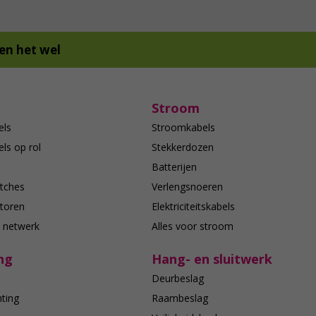
en het wel
Stroom
els
Stroomkabels
ls op rol
Stekkerdozen
Batterijen
tches
Verlengsnoeren
toren
Elektriciteitskabels
e netwerk
Alles voor stroom
ng
Hang- en sluitwerk
Deurbeslag
hting
Raambeslag