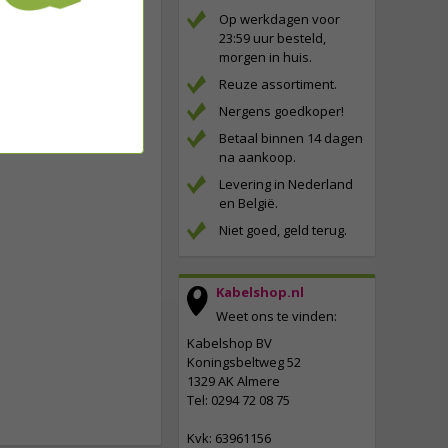
Op werkdagen voor
23:59 uur besteld,
morgen in huis.
Reuze assortiment.
Nergens goedkoper!
Betaal binnen 14 dagen
na aankoop.
Levering in Nederland
en België.
Niet goed, geld terug.
Kabelshop.nl
Weet ons te vinden:
Kabelshop BV
Koningsbeltweg 52
1329 AK Almere
Tel: 0294 72 08 75
Kvk: 63961156