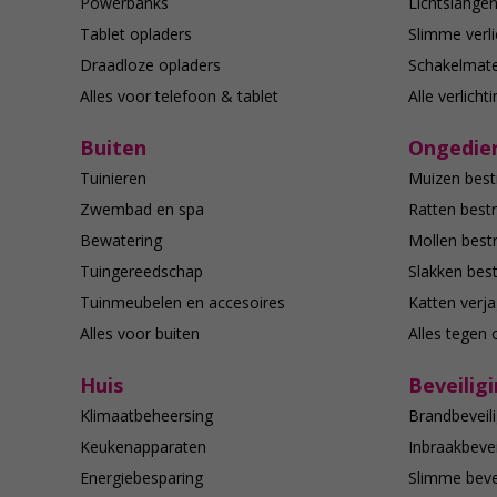
Powerbanks
Lichtslange
Tablet opladers
Slimme verli
Draadloze opladers
Schakelmate
Alles voor telefoon & tablet
Alle verlicht
Buiten
Ongedier
Tuinieren
Muizen best
Zwembad en spa
Ratten bestr
Bewatering
Mollen bestr
Tuingereedschap
Slakken best
Tuinmeubelen en accesoires
Katten verj
Alles voor buiten
Alles tegen 
Huis
Beveilig
Klimaatbeheersing
Brandbeveili
Keukenapparaten
Inbraakbevei
Energiebesparing
Slimme bevei