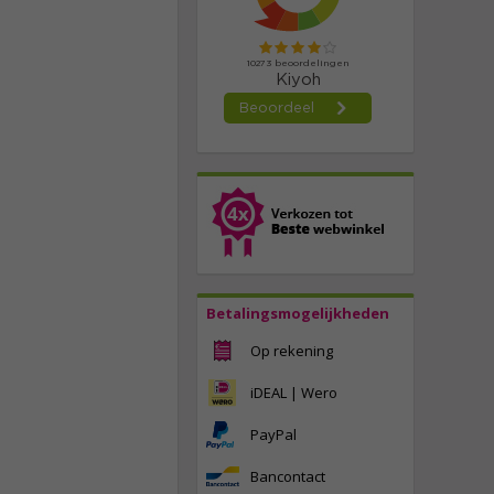
Betalingsmogelijkheden
Op rekening
iDEAL | Wero
PayPal
Bancontact