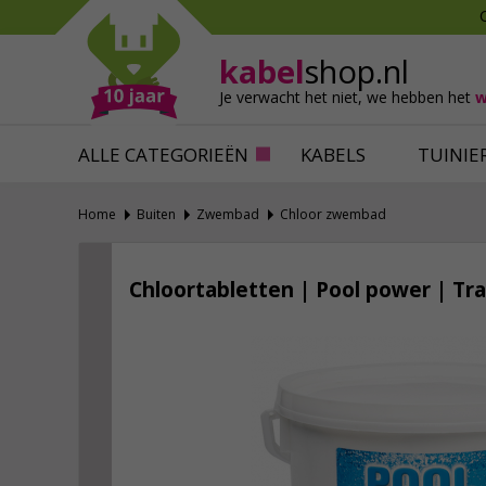
Mollen verjagen
Verfbenodigdhede
Slakken bestrijden
Behangbenodigdh
kabel
shop.nl
Katten verjagen
Ventilatie
Je verwacht het niet,
we hebben het
w
Alles tegen ongedierte
Alles voor je klus
ALLE CATEGORIEËN
KABELS
TUINIE
Home
Buiten
Zwembad
Chloor zwembad
Chloortabletten | Pool power | Tr