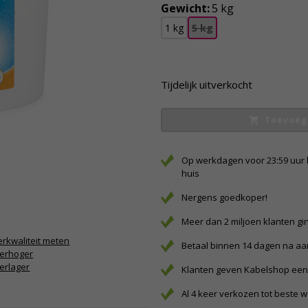
Gewicht:
5 kg
1 kg
5 kg
Tijdelijk uitverkocht
Toevoeg
Op werkdagen voor 23:59 uur 
huis
Nergens goedkoper!
Meer dan 2 miljoen klanten gi
rkwaliteit meten
Betaal binnen 14 dagen na a
verhoger
erlager
Klanten geven Kabelshop een 
Al 4 keer verkozen tot beste 