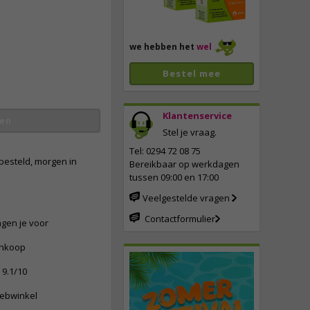
we hebben het
wel
Bestel mee
Klantenservice
en
Stel je vraag.
Tel: 0294 72 08 75
besteld, morgen in
Bereikbaar op werkdagen
tussen 09:00 en 17:00
Veelgestelde vragen
Contactformulier
ngen je voor
ankoop
9.1/10
webwinkel