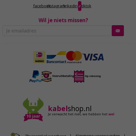
facebook
instagram
linkedin
tiktok
Wil je niets missen?
kabel
shop.nl
Je verwacht het niet,
we hebben het
wel
|
Algemene voorwaarden
|
Thuiswinkel waarborg