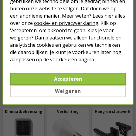
gebruiken we technologie om je gedrag binnen en
Mieren bestrijden
Mollen bestrijden
Slakken bestrijden
buiten onze website te volgen. Dat doen we op
een anonieme manier. Meer weten? Lees hier alles
over onze
cookie- en privacyverklaring
. Klik op
'Accepteren' om akkoord te gaan. Kies je voor
weigeren? Dan plaatsen we alleen functionele en
analytische cookies en gebruiken we technieken
Ratten bestrijden
Vliegen bestrijden
Muizen bestrijden
die daarop lijken. Je kunt je voorkeuren later nog
aanpassen op de voorkeuren pagina.
Accepteren
Weigeren
Bekijk alle
categorieën
Klimaatbeheersing
Verlichting
Hang-en sluitwerk