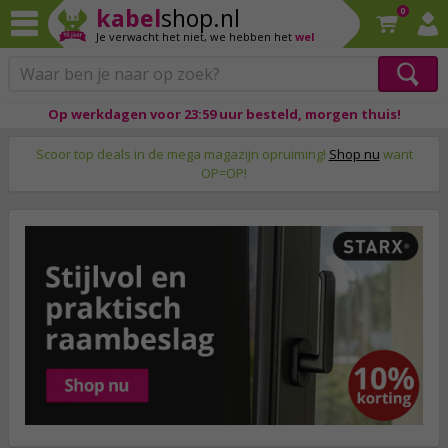
kabel
shop.nl
0
Je verwacht het niet,
we hebben het
wel
Op werkdagen voor 23:59 uur besteld, morgen thuis!
♥ Al meer dan 2 miljoen klanten!
Scoor top deals in de mega magazijn opruiming!
Shop nu
want
OP=OP!