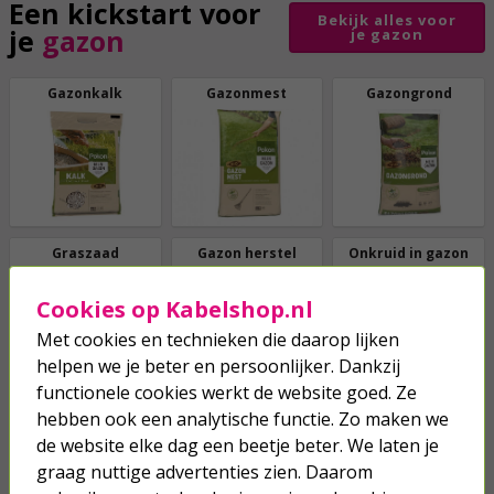
Een kickstart voor
Bekijk alles voor
je
gazon
je gazon
Gazonkalk
Gazonmest
Gazongrond
Graszaad
Gazon herstel
Onkruid in gazon
Cookies op Kabelshop.nl
Met cookies en technieken die daarop lijken
helpen we je beter en persoonlijker. Dankzij
functionele cookies werkt de website goed. Ze
Snel van
hebben ook een analytische functie. Zo maken we
Bekijk alles tegen
ongedierte
af
de website elke dag een beetje beter. We laten je
ongedierte
graag nuttige advertenties zien. Daarom