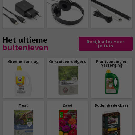
Het ultieme
Bekijk alles voor
buitenleven
je tuin
Groene aanslag
Onkruidverdelgers
Plantvoeding en
verzorging
Mest
Zaad
Bodembedekkers