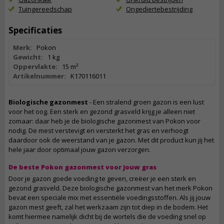
Tuingereedschap
Ongediertebestrijding
Specificaties
Merk:
Pokon
Gewicht:
1 kg
Oppervlakte:
15 m²
Artikelnummer:
K170116011
Biologische gazonmest
- Een stralend groen gazon is een lust
voor het oog. Een sterk en gezond grasveld krijg je alleen niet
zomaar: daar heb je de biologische gazonmest van Pokon voor
nodig. De mest verstevigt en versterkt het gras en verhoogt
daardoor ook de weerstand van je gazon. Met dit product kun jij het
hele jaar door optimaal jouw gazon verzorgen.
De beste Pokon gazonmest voor jouw gras
Door je gazon goede voeding te geven, creëer je een sterk en
gezond grasveld. Deze biologische gazonmest van het merk Pokon
bevat een speciale mix met essentiële voedingsstoffen. Als jij jouw
gazon mest geeft, zal het werkzaam zijn tot diep in de bodem. Het
komt hiermee namelijk dicht bij de wortels die de voeding snel op