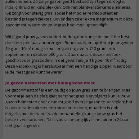
zullen nemen. Zo zal je gazon goed bestand zijn tegen droogte,
mos, onkruid en kale plekken. Ook het plantversterkende mineraal
(Si) zorgt voor stevig gras, zodat het mooier rechtop staat en
bestand is tegen ziektes. Bovendien zit er extra magnesium in deze
gazonmest, waardoor jouw gras heel mooi groen blijft.
Wil jij goed jouw gazon onderhouden, dan kun je de mest het best
drie keer per jaar aanbrengen. Rond maart en april heb je ongeveer
1 kg per 10 m² nodig, in mei en juni ongeveer 750 gram en in
september en oktober 500 gram. Daarnaast is deze mest ook
geschikt voor graszoden, in dat geval heb je 1 kg per 10 m² nodig.
Deze verpakking is hersluitbaar met een handige zipper, waardoor
je de mest goed kunt bewaren.
Je gazon bemesten met biologische mest
De gazonmeststof is eenvoudig op jouw gras aan te brengen. Maai
voordat je aan de slag gaat eerst het gras. Vervolgens kun je jouw
gazon bemesten door de mest goed over je gazon te verdelen: het
is aan te raden dit met een strooier te doen, maar het is ook
mogelijk met de hand. Na de behandeling kun je jouw gras het
beste even sproeien. Dit is vooral belangrijk als het binnen 24 uur
niet gaat regenen.