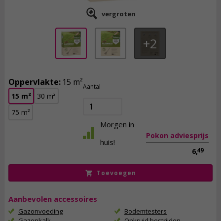
vergroten
2
Oppervlakte:
15 m²
5,
50
Aantal
15 m²
30 m²
incl. btw
75 m²
Morgen in
Pokon adviesprijs
huis!
49
6,
Toevoegen
Aanbevolen accessoires
Gazonvoeding
Bodemtesters
Gazonkalk
Onkruid bestrijden