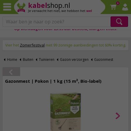
kabel
shop.nl
0
Je verwacht het niet,
we hebben het
wel
Op werkdagen voor 23:59 uur besteld, morgen thuis!
♥ Al meer dan 2 miljoen klanten!
Vier het
Zomerfestival
met 99 zonnige aanbiedingen tot 60% korting.
Home
Buiten
Tuinieren
Gazon verzorgen
Gazonmest
Gazonmest | Pokon | 1 kg (15 m², Bio-label)