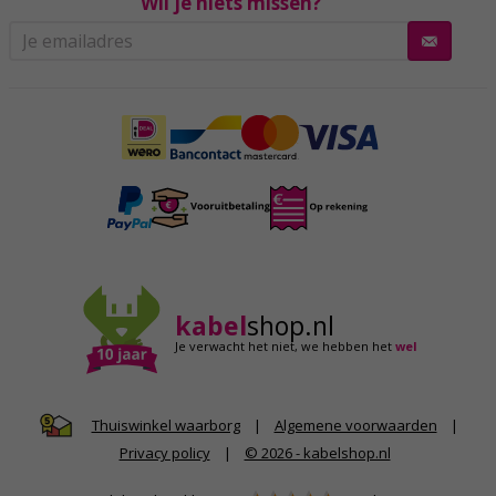
Wil je niets missen?
kabel
shop.nl
Je verwacht het niet,
we hebben het
wel
|
Algemene voorwaarden
|
Thuiswinkel waarborg
Privacy policy
|
© 2026 - kabelshop.nl