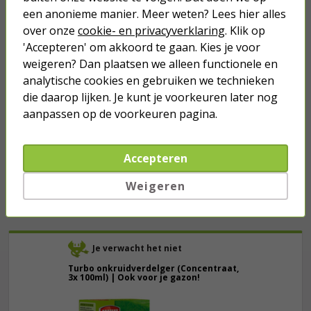
een anonieme manier. Meer weten? Lees hier alles
Gazongrond | Pokon | 30 liter (Bio-
over onze
cookie- en privacyverklaring
. Klik op
label, Turfvrij)
'Accepteren' om akkoord te gaan. Kies je voor
weigeren? Dan plaatsen we alleen functionele en
11,95
analytische cookies en gebruiken we technieken
die daarop lijken. Je kunt je voorkeuren later nog
Gazon hersteller | Pokon | 20 m²
aanpassen op de voorkeuren pagina.
(Graszaad, Meststof,
Bodemverbeteraar, 1 kg)
Accepteren
5,95
Weigeren
Je verwacht het niet
Turbo onkruidverdelger (Concentraat,
3x 100ml) | Ook voor je gazon!
43,
50