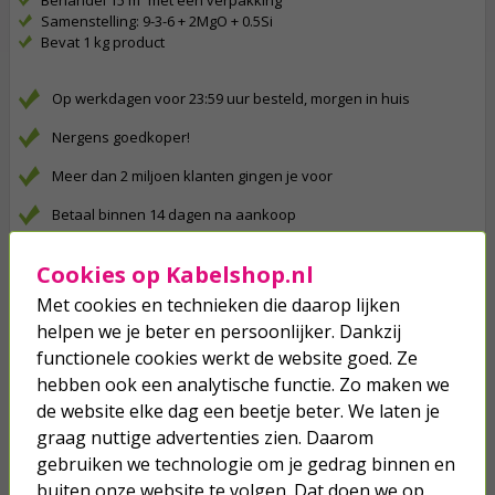
Behandel 15 m² met één verpakking
Samenstelling: 9-3-6 + 2MgO + 0.5Si
Bevat 1 kg product
Op werkdagen voor 23:59 uur besteld, morgen in huis
Nergens goedkoper!
Meer dan 2 miljoen klanten gingen je voor
Betaal binnen 14 dagen na aankoop
Klanten geven Kabelshop een 9.1/10
Cookies op Kabelshop.nl
Al 4 keer verkozen tot beste webwinkel
Met cookies en technieken die daarop lijken
helpen we je beter en persoonlijker. Dankzij
Anderen kochten ook...
functionele cookies werkt de website goed. Ze
hebben ook een analytische functie. Zo maken we
Graszaad schaduw | Pokon | 10 -
15 m² (Aanleg en herstel, Anti-mos,
de website elke dag een beetje beter. We laten je
250 gram)
graag nuttige advertenties zien. Daarom
gebruiken we technologie om je gedrag binnen en
7,75
buiten onze website te volgen. Dat doen we op