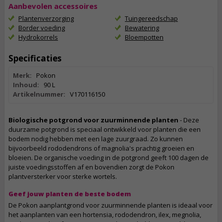
Aanbevolen accessoires
Plantenverzorging
Tuingereedschap
Border voeding
Bewatering
Hydrokorrels
Bloempotten
Specificaties
Merk:
Pokon
Inhoud:
90 L
Artikelnummer:
V170116150
Biologische potgrond voor zuurminnende planten
- Deze
duurzame potgrond is speciaal ontwikkeld voor planten die een
bodem nodig hebben met een lage zuurgraad. Zo kunnen
bijvoorbeeld rododendrons of magnolia's prachtig groeien en
bloeien. De organische voeding in de potgrond geeft 100 dagen de
juiste voedingsstoffen af en bovendien zorgt de Pokon
plantversterker voor sterke wortels.
Geef jouw planten de beste bodem
De Pokon aanplantgrond voor zuurminnende planten is ideaal voor
het aanplanten van een hortensia, rododendron, ilex, megnolia,