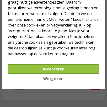
graag nuttige advertenties zien. Daarom
Aanplantgrond zuurminnende
gebruiken we technologie om je gedrag binnen en
planten | Pokon | 30 liter (Bio-label)
buiten onze website te volgen. Dat doen we op
een anonieme manier. Meer weten? Lees hier alles
9,95
over onze
cookie- en privacyverklaring
. Klik op
'Accepteren' om akkoord te gaan. Kies je voor
weigeren? Dan plaatsen we alleen functionele en
Hydrokorrels | Pokon | 20 liter
analytische cookies en gebruiken we technieken
(Natuurlijk)
die daarop lijken. Je kunt je voorkeuren later nog
aanpassen op de voorkeuren pagina.
10,49
Tuinturf | Pokon | 40 liter (100%
Accepteren
natuurlijk)
Weigeren
14,50