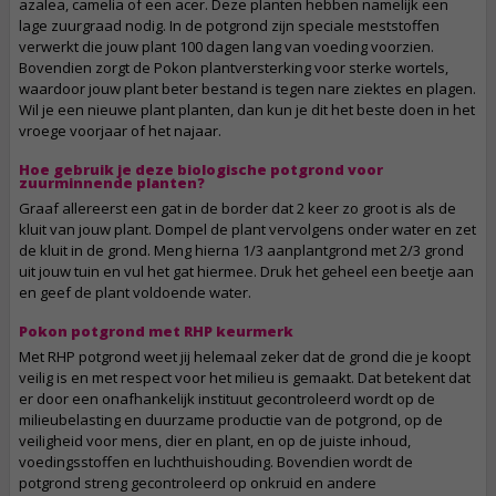
azalea, camelia of een acer. Deze planten hebben namelijk een
lage zuurgraad nodig. In de potgrond zijn speciale meststoffen
verwerkt die jouw plant 100 dagen lang van voeding voorzien.
Bovendien zorgt de Pokon plantversterking voor sterke wortels,
waardoor jouw plant beter bestand is tegen nare ziektes en plagen.
Wil je een nieuwe plant planten, dan kun je dit het beste doen in het
vroege voorjaar of het najaar.
Hoe gebruik je deze biologische potgrond voor
zuurminnende planten?
Graaf allereerst een gat in de border dat 2 keer zo groot is als de
kluit van jouw plant. Dompel de plant vervolgens onder water en zet
de kluit in de grond. Meng hierna 1/3 aanplantgrond met 2/3 grond
uit jouw tuin en vul het gat hiermee. Druk het geheel een beetje aan
en geef de plant voldoende water.
Pokon potgrond met RHP keurmerk
Met RHP potgrond weet jij helemaal zeker dat de grond die je koopt
veilig is en met respect voor het milieu is gemaakt. Dat betekent dat
er door een onafhankelijk instituut gecontroleerd wordt op de
milieubelasting en duurzame productie van de potgrond, op de
veiligheid voor mens, dier en plant, en op de juiste inhoud,
voedingsstoffen en luchthuishouding. Bovendien wordt de
potgrond streng gecontroleerd op onkruid en andere