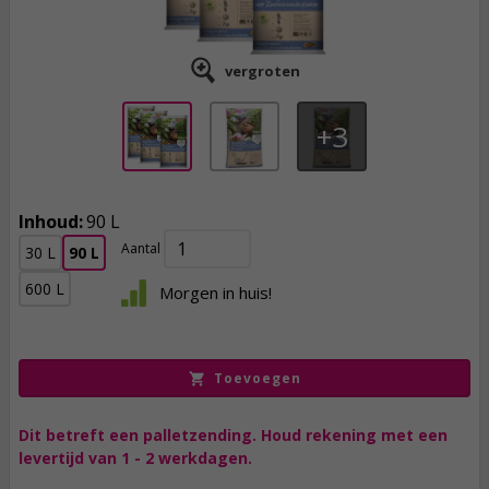
vergroten
3
Inhoud:
90 L
Aantal
30 L
90 L
28,
95
600 L
Morgen in huis!
incl. btw
Toevoegen
Dit betreft een palletzending. Houd rekening met een
levertijd van 1 - 2 werkdagen.