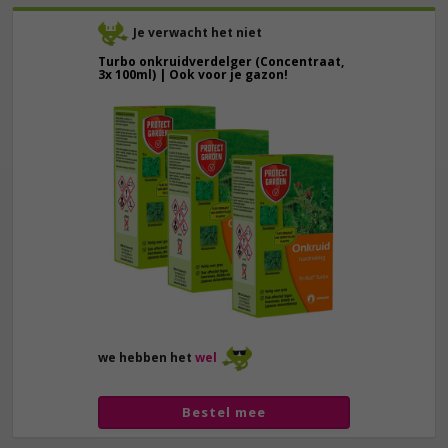
Je verwacht het niet
Turbo onkruidverdelger (Concentraat,
3x 100ml) | Ook voor je gazon!
43,
50
40,
89
we hebben het
wel
Bestel mee