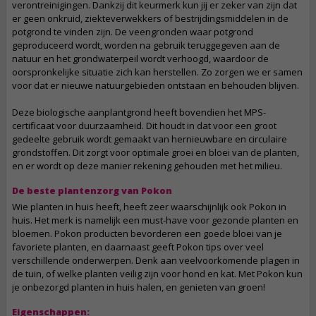
verontreinigingen. Dankzij dit keurmerk kun jij er zeker van zijn dat
er geen onkruid, ziekteverwekkers of bestrijdingsmiddelen in de
potgrond te vinden zijn. De veengronden waar potgrond
geproduceerd wordt, worden na gebruik teruggegeven aan de
natuur en het grondwaterpeil wordt verhoogd, waardoor de
oorspronkelijke situatie zich kan herstellen. Zo zorgen we er samen
voor dat er nieuwe natuurgebieden ontstaan en behouden blijven.
Deze biologische aanplantgrond heeft bovendien het MPS-
certificaat voor duurzaamheid. Dit houdt in dat voor een groot
gedeelte gebruik wordt gemaakt van hernieuwbare en circulaire
grondstoffen. Dit zorgt voor optimale groei en bloei van de planten,
en er wordt op deze manier rekening gehouden met het milieu.
De beste plantenzorg van Pokon
Wie planten in huis heeft, heeft zeer waarschijnlijk ook Pokon in
huis. Het merk is namelijk een must-have voor gezonde planten en
bloemen. Pokon producten bevorderen een goede bloei van je
favoriete planten, en daarnaast geeft Pokon tips over veel
verschillende onderwerpen. Denk aan veelvoorkomende plagen in
de tuin, of welke planten veilig zijn voor hond en kat. Met Pokon kun
je onbezorgd planten in huis halen, en genieten van groen!
Eigenschappen: