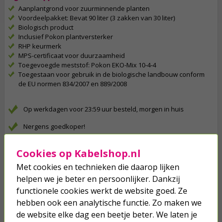
Aanplantgrond voor zuurminnende planten
Voordeelpakket: Bevat 90 liter (3 zakken van 30 liter)
Biologisch product
Inclusief Pokon plantversterker
RHP keurmerk
MPS-certificaat voor duurzaamheid
Toegevoegde meststof: Pokon EKO-Mix 10-4-4
Toegestaan voor gebruik in de biologische landbouw conform
de EU normen 834/2007 en 889/2008
Op werkdagen voor 23:59 uur besteld, morgen in huis
Nergens goedkoper!
Meer dan 2 miljoen klanten gingen je voor
Cookies op Kabelshop.nl
Betaal binnen 14 dagen na aankoop
Met cookies en technieken die daarop lijken
helpen we je beter en persoonlijker. Dankzij
Klanten geven Kabelshop een 9.1/10
functionele cookies werkt de website goed. Ze
Al 4 keer verkozen tot beste webwinkel
hebben ook een analytische functie. Zo maken we
de website elke dag een beetje beter. We laten je
Anderen kochten ook...