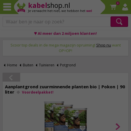
kabel
shop.nl
0
Je verwacht het niet,
we hebben het
wel
♥ Al meer dan 2 miljoen klanten!
Op werkdagen voor 23:59 uur besteld, morgen thuis!
Scoor top deals in de mega magazijn opruiming!
Shop nu
want
OP=OP!
Home
Buiten
Tuinieren
Potgrond
Aanplantgrond zuurminnende planten bio | Pokon | 90
liter
Voordeelpakket!