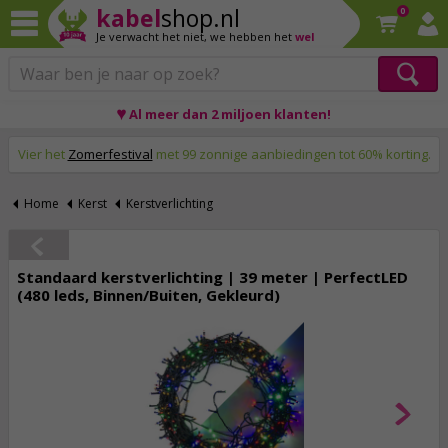
kabel
shop.nl
0
Je verwacht het niet,
we hebben het
wel
♥ Al meer dan 2 miljoen klanten!
Op werkdagen voor 23:59 uur besteld, morgen thuis!
Vier het
Zomerfestival
met 99 zonnige aanbiedingen tot 60% korting.
Home
Kerst
Kerstverlichting
Standaard kerstverlichting | 39 meter | PerfectLED
(480 leds, Binnen/Buiten, Gekleurd)