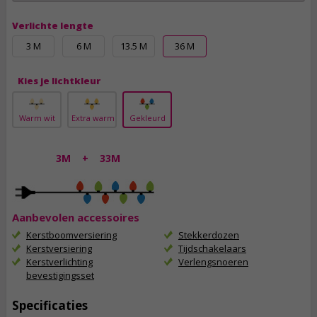
Verlichte lengte
3 M
6 M
13.5 M
36 M
Kies je lichtkleur
Warm wit
Extra warm
Gekleurd
3M
+
33M
Aanbevolen accessoires
Kerstboomversiering
Stekkerdozen
Kerstversiering
Tijdschakelaars
Kerstverlichting
Verlengsnoeren
bevestigingsset
Specificaties