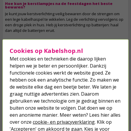
Hoe kun je kerstlampjes na de feestdagen het beste
bewaren?
Je kunt jouw kerstverlichting veilig bewaren door de strengen om
een lege kabelhaspel te wikkelen. Leg de verlichting vervolgens op
een droge plek in huis. Heb jij kerstverlichting op batterijen: haal
dan altijd de batterijen eruit.
Eigenschappen:
Merk: PerfectLED
Cookies op Kabelshop.nl
Standaard kerstverlichting met 480 gekleurde leds
Met cookies en technieken die daarop lijken
Verlichte lengte van 36 meter
Aanloopsnoer van 3 meter
helpen we je beter en persoonlijker. Dankzij
Totale lengte van 39 meter
functionele cookies werkt de website goed. Ze
Geschikt voor binnen en buiten
hebben ook een analytische functie. Zo maken we
de website elke dag een beetje beter. We laten je
*Dit product kan indien gebruikt niet meer geretourneerd worden
graag nuttige advertenties zien. Daarom
na de feestdagen.
gebruiken we technologie om je gedrag binnen en
buiten onze website te volgen. Dat doen we op
Op werkdagen voor 23:59 uur besteld, morgen in huis
een anonieme manier. Meer weten? Lees hier alles
over onze
cookie- en privacyverklaring
. Klik op
Nergens goedkoper!
'Accepteren' om akkoord te gaan. Kies je voor