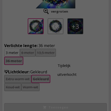
vergroten
3
Verlichte lengte:
36 meter
3 meter
6 meter
13,5 meter
36 meter
Tijdelijk
💡Lichtkleur:
Gekleurd
uitverkocht
Extra warm wit
Gekleurd
13,
75
Koud wit
Warm wit
incl. btw
Toevoegen