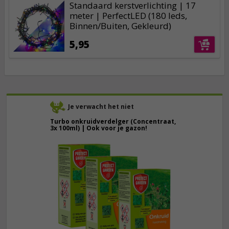
Standaard kerstverlichting | 17
meter | PerfectLED (180 leds,
Binnen/Buiten, Gekleurd)
5,95
Je verwacht het niet
Turbo onkruidverdelger (Concentraat,
3x 100ml) | Ook voor je gazon!
43,
50
40,
89