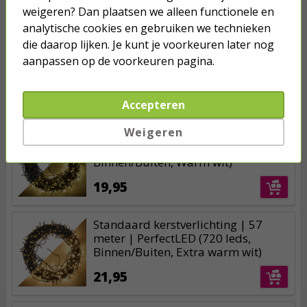
Meer dan 2 miljoen klanten gingen je voor
weigeren? Dan plaatsen we alleen functionele en
analytische cookies en gebruiken we technieken
Betaal binnen 14 dagen na aankoop
die daarop lijken. Je kunt je voorkeuren later nog
Klanten geven Kabelshop een 9.1/10
aanpassen op de voorkeuren pagina.
Al 4 keer verkozen tot beste webwinkel
Accepteren
Anderen kochten ook...
Weigeren
Standaard kerstverlichting | 57
meter | PerfectLED (720 leds,
Binnen/Buiten, Warm wit)
19,95
Standaard kerstverlichting | 57
meter | PerfectLED (720 leds,
Binnen/Buiten, Extra warm wit)
21,95