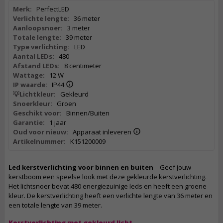
Merk:
PerfectLED
Verlichte lengte:
36 meter
Aanloopsnoer:
3 meter
Totale lengte:
39 meter
Type verlichting:
LED
Aantal LEDs:
480
Afstand LEDs:
8 centimeter
Wattage:
12 W
IP waarde:
IP44
💡Lichtkleur:
Gekleurd
Snoerkleur:
Groen
Geschikt voor:
Binnen/Buiten
Garantie:
1 jaar
Oud voor nieuw:
Apparaat inleveren
Artikelnummer:
K151200009
Led kerstverlichting voor binnen en buiten
– Geef jouw
kerstboom een speelse look met deze gekleurde kerstverlichting.
Het lichtsnoer bevat 480 energiezuinige leds en heeft een groene
kleur. De kerstverlichting heeft een verlichte lengte van 36 meter en
een totale lengte van 39 meter.
Kerstverlichting met gekleurd licht