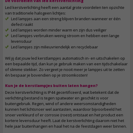
De voordelen van led kerstverlichting
Led kerstverlichting heeft een aantal grote voordelen ten opzichte
van traditionele halogeen lichtjes:
Led lampjes aan een streng blijven branden wanneer er één
defect raakt
Led lampjes worden minder warm en zijn dus veiliger
Led lampjes verbruiken weinig stroom en hebben een lange
levensduur
Led lampjes zijn milieuvriendelijk en recyclebaar
Wil jij dat jouw led kerstlampjes automatisch in- en uitschakelen op
een bepaalde tijd, dan kun je gebruik maken van een tijdschakelaar
of slimme stekker. Zo vergeet je nooit meer je lampjes uit te zetten
én bespaar je bovendien op je stroomkosten!
Kun je de kerstlampjes buiten laten hangen?
Deze kerstverlichting is IP44 gecertificeerd, wat betekent dat de
verlichting bestand is tegen spatwater en geschikt is voor
buitengebruik. Regen, wind of andere weersomstandigheden
kunnen het lichtsnoer wel aantasten, waardoor bijvoorbeeld het
snoer verkleurd of er corrosie (roest) ontstaat en het product een
kortere levensduur heeft. Laat de kerstverlichting daarom niet het
hele jaar buitenhangen en haal het na de feestdagen weer binnen.