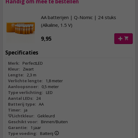
Handig om mee te bestellen
AA batterijen | Q-Nomic | 24 stuks
(Alkaline, 1.5 V)
9,95
Specificaties
Merk:
PerfectLED
Kleur:
Zwart
Lengte:
2,3 m
Verlichte lengte:
1,8 meter
Aanloopsnoer:
0,5 meter
Type verlichting:
LED
Aantal LEDs:
24
Batterij type:
AA
Timer:
ja
💡Lichtkleur:
Gekleurd
Geschikt voor:
Binnen/Buiten
Garantie:
1 jaar
Type voeding:
Batterij