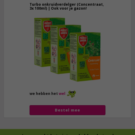
Turbo onkruidverdelger (Concentraat,
3x 100ml) | Ook voor je gazon!
43,
50
40,
89
we hebben het
wel
Bestel mee