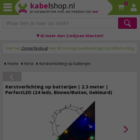
kabel
shop.nl
0
Je verwacht het niet,
we hebben het
wel
♥ Al meer dan 2 miljoen klanten!
Op werkdagen voor 23:59 uur besteld, morgen thuis!
Vier het
Zomerfestival
met 99 zonnige aanbiedingen tot 60% korting.
Home
Kerst
Kerstverlichting op batterijen
Kerstverlichting op batterijen | 2.3 meter |
PerfectLED (24 leds, Binnen/Buiten, Gekleurd)