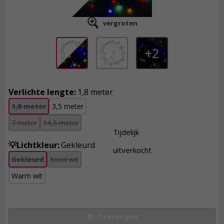
vergroten
2
Verlichte lengte:
1,8 meter
1,8 meter
3,5 meter
7 meter
14,5 meter
Tijdelijk
💡Lichtkleur:
Gekleurd
uitverkocht
Gekleurd
Koud wit
1,
95
Warm wit
incl. btw
Toevoegen