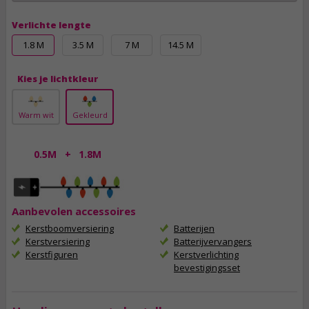
Verlichte lengte
1.8 M
3.5 M
7 M
14.5 M
Kies je lichtkleur
Warm wit
Gekleurd
0.5M
+
1.8M
Aanbevolen accessoires
Kerstboomversiering
Batterijen
Kerstversiering
Batterijvervangers
Kerstfiguren
Kerstverlichting
bevestigingsset