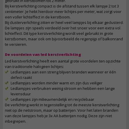
gebruikt in kerstbomen tot 2 meter.
Bij kerstverlichting compact is de afstand tussen elk lampje 2 tot 3
centimeter. Je hebt hierdoor meer lichtjes per meter, wat zorgt voor
een voller lichteffect in de kerstboom.
Bij clusterverlichting zitten er heel veel lampjes bij elkaar geclusterd.
De lampjes zijn speels verdeeld over het snoer voor een extra vol
lichteffect. Dit type kerstverlichting wordt veel gebruikt in grote
kerstbomen, maar ook om bijvoorbeeld de regenpijp of balkonrand
te versieren.
De voordelen van led kerstverlichting
Led kerstverlichting heeft een aantal grote voordelen ten opzichte
van traditionele halogeen lichtjes:
Ledlampjes aan een streng blijven branden wanneer er één
defect raakt
Ledlampjes worden minder warm en zijn dus veiliger
Ledlampjes verbruiken weinig stroom en hebben een lange
levensduur
Ledlampjes zijn milieuvriendelijk en recyclebaar
De verlichting werkt in tegenstelling tot de meeste kerstverlichting
niet op de netstroom, maar op batterijen. Voor het laten branden
van deze lampjes heb je 3x AA batterijen nodig. Deze zijn niet
inbegrepen.