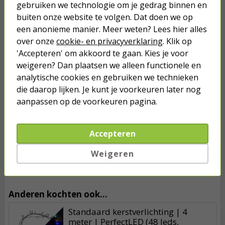
gebruiken we technologie om je gedrag binnen en
Geschikt voor binnen en buiten
buiten onze website te volgen. Dat doen we op
Met timer
een anonieme manier. Meer weten? Lees hier alles
over onze
cookie- en privacyverklaring
. Klik op
*Dit product kan indien gebruikt niet meer geretourneerd worden
'Accepteren' om akkoord te gaan. Kies je voor
na de feestdagen.
weigeren? Dan plaatsen we alleen functionele en
analytische cookies en gebruiken we technieken
Op werkdagen voor 23:59 uur besteld, morgen in huis
die daarop lijken. Je kunt je voorkeuren later nog
Nergens goedkoper!
aanpassen op de voorkeuren pagina.
Meer dan 2 miljoen klanten gingen je voor
Accepteren
Betaal binnen 14 dagen na aankoop
Klanten geven Kabelshop een 9.1/10
Weigeren
Al 4 keer verkozen tot beste webwinkel
Anderen kochten ook...
Standaard kerstverlichting | 4
meter | PerfectLED (48 leds,