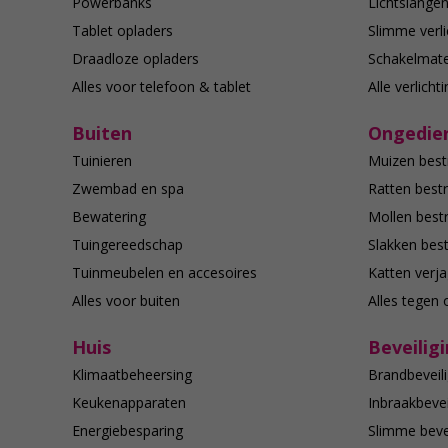
Powerbanks
Lichtslange
Tablet opladers
Slimme verli
Draadloze opladers
Schakelmate
Alles voor telefoon & tablet
Alle verlicht
Buiten
Ongedier
Tuinieren
Muizen best
Zwembad en spa
Ratten bestr
Bewatering
Mollen bestr
Tuingereedschap
Slakken best
Tuinmeubelen en accesoires
Katten verj
Alles voor buiten
Alles tegen 
Huis
Beveilig
Klimaatbeheersing
Brandbeveili
Keukenapparaten
Inbraakbevei
Energiebesparing
Slimme bevei