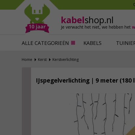
Mollen verjagen
Verfbenodigdhede
Slakken bestrijden
Behangbenodigdh
kabel
shop.nl
Katten verjagen
Ventilatie
Je verwacht het niet,
we hebben het
w
Alles tegen ongedierte
Alles voor je klus
ALLE CATEGORIEËN
KABELS
TUINIE
Home
Kerst
Kerstverlichting
IJspegelverlichting | 9 meter (180