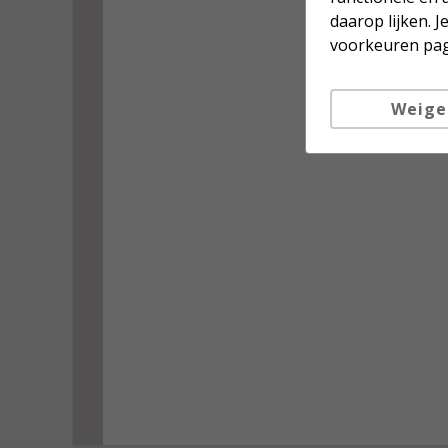
daarop lijken. 
voorkeuren pag
Weige