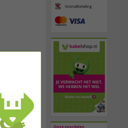
Vooruitbetaling
Onze voordelen