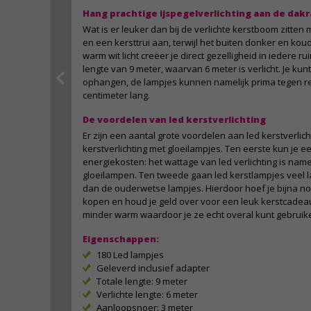
Hang prachtige ijspegelverlichting aan de dak
Wat is er leuker dan bij de verlichte kerstboom zitt
en een kersttrui aan, terwijl het buiten donker en koud
warm wit licht creëer je direct gezelligheid in iedere ru
lengte van 9 meter, waarvan 6 meter is verlicht. Je kunt
ophangen, de lampjes kunnen namelijk prima tegen rege
centimeter lang.
De voordelen van led kerstverlichting
Er zijn een aantal grote voordelen aan led kerstverlic
kerstverlichting met gloeilampjes. Ten eerste kun je 
energiekosten: het wattage van led verlichting is namel
gloeilampen. Ten tweede gaan led kerstlampjes veel 
dan de ouderwetse lampjes. Hierdoor hoef je bijna noo
kopen en houd je geld over voor een leuk kerstcadeau
minder warm waardoor je ze echt overal kunt gebruik
Eigenschappen:
180 Led lampjes
Geleverd inclusief adapter
Totale lengte: 9 meter
Verlichte lengte: 6 meter
Aanloopsnoer: 3 meter