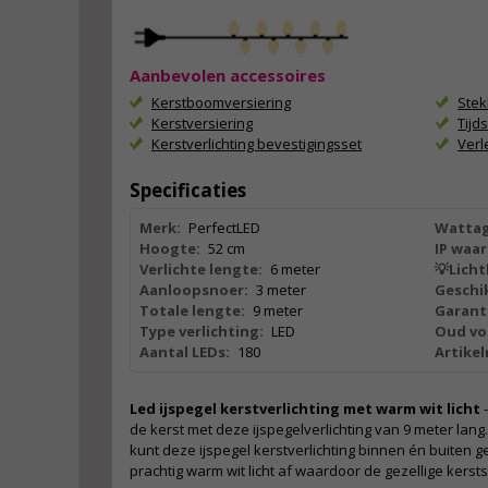
Aanbevolen accessoires
Kerstboomversiering
Ste
Kerstversiering
Tijd
Kerstverlichting bevestigingsset
Ver
Specificaties
Merk:
PerfectLED
Wattag
Hoogte:
52 cm
IP waar
Verlichte lengte:
6 meter
💡Licht
Aanloopsnoer:
3 meter
Geschik
Totale lengte:
9 meter
Garant
Type verlichting:
LED
Oud vo
Aantal LEDs:
180
Artike
Led ijspegel kerstverlichting met warm wit licht
-
de kerst met deze ijspegelverlichting van 9 meter lang. 
kunt deze ijspegel kerstverlichting binnen én buiten 
prachtig warm wit licht af waardoor de gezellige kerstsfe