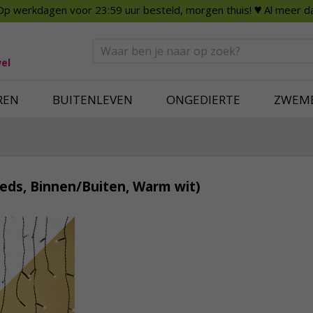
Op werkdagen voor 23:59 uur besteld, morgen thuis!
♥ Al meer da
n
Smart Home
Slimme beveili
eden
Huishouden
Beveiligingsca
Deurbellen
Dummy beveili
el
Alles voor in huis
Alle beveiliging
REN
BUITENLEVEN
ONGEDIERTE
ZWEM
 leds, Binnen/Buiten, Warm wit)