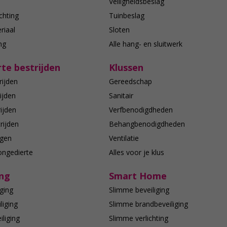
n
Veiligheidsbeslag
chting
Tuinbeslag
riaal
Sloten
ing
Alle hang- en sluitwerk
te bestrijden
Klussen
rijden
Gereedschap
ijden
Sanitair
ijden
Verfbenodigdheden
rijden
Behangbenodigdheden
agen
Ventilatie
ongedierte
Alles voor je klus
ing
Smart Home
ging
Slimme beveiliging
liging
Slimme brandbeveiliging
liging
Slimme verlichting