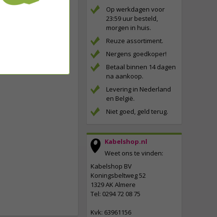
Op werkdagen voor
23:59 uur besteld,
morgen in huis.
Reuze assortiment.
Nergens goedkoper!
Betaal binnen 14 dagen
na aankoop.
Levering in Nederland
en België.
Niet goed, geld terug.
Kabelshop.nl
Weet ons te vinden:
Kabelshop BV
Koningsbeltweg 52
1329 AK Almere
Tel: 0294 72 08 75
Kvk: 63961156