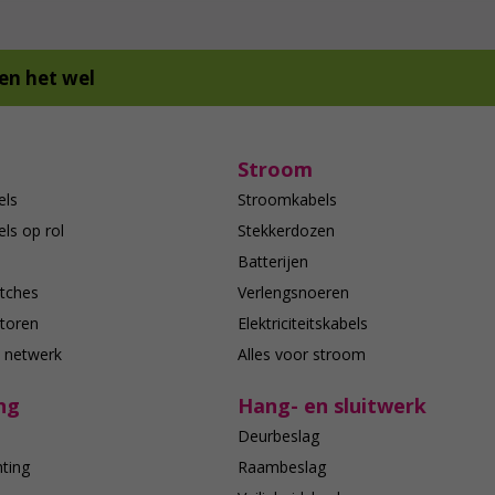
en het wel
Stroom
els
Stroomkabels
ls op rol
Stekkerdozen
Batterijen
tches
Verlengsnoeren
toren
Elektriciteitskabels
e netwerk
Alles voor stroom
ng
Hang- en sluitwerk
Deurbeslag
hting
Raambeslag