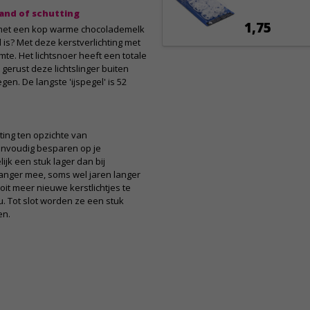
rand of schutting
1,75
en met een kop warme chocolademelk
 is? Met deze kerstverlichting met
imte. Het lichtsnoer heeft een totale
 gerust deze lichtslinger buiten
n. De langste 'ijspegel' is 52
hting ten opzichte van
eenvoudig besparen op je
ijk een stuk lager dan bij
langer mee, soms wel jaren langer
it meer nieuwe kerstlichtjes te
. Tot slot worden ze een stuk
en.