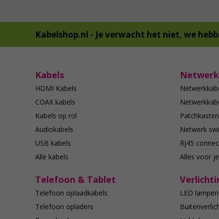
Kabelshop.nl -
Je verwacht het niet, we hebb
Kabels
Netwerk
HDMI Kabels
Netwerkkab
COAX kabels
Netwerkkabe
Kabels op rol
Patchkasten
Audiokabels
Netwerk swi
USB kabels
RJ45 connec
Alle kabels
Alles voor j
Telefoon & Tablet
Verlichti
Telefoon oplaadkabels
LED lampen
Telefoon opladers
Buitenverlic