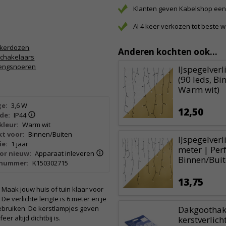
Klanten geven Kabelshop een 
Al 4 keer verkozen tot beste 
kkerdozen
Anderen kochten ook...
schakelaars
lengsnoeren
IJspegelverl
(90 leds, Bi
Warm wit)
e:
3,6 W
12,50
de:
IP44
kleur:
Warm wit
t voor:
Binnen/Buiten
IJspegelverl
ie:
1 jaar
meter | Perf
or nieuw:
Apparaat inleveren
Binnen/Buit
lnummer:
K150302715
13,75
 Maak jouw huis of tuin klaar voor
De verlichte lengte is 6 meter en je
gebruiken. De kerstlampjes geven
Dakgoothak
er altijd dichtbij is.
kerstverlich