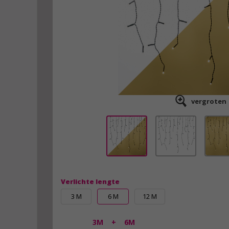
vergroten
Verlichte lengte
3 M
6 M
12 M
3M
+
6M