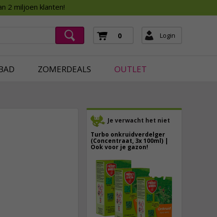
Assortimentsboek 2026
n 2 miljoen klanten!
ging
mera's
Login
0
ging
BAD
ZOMERDEALS
OUTLET
Je verwacht het niet
Turbo onkruidverdelger
(Concentraat, 3x 100ml) |
Ook voor je gazon!
43,
50
14,
95
40,
89
incl. btw