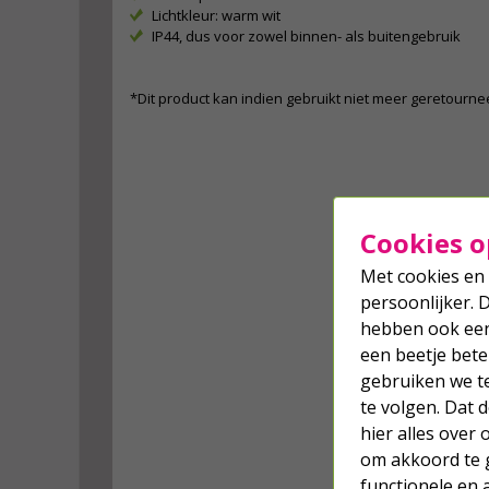
Lichtkleur: warm wit
IP44, dus voor zowel binnen- als buitengebruik
*Dit product kan indien gebruikt niet meer geretourn
Cookies o
Met cookies en 
persoonlijker. 
hebben ook een 
een beetje bete
gebruiken we t
te volgen. Dat
hier alles over
om akkoord te g
functionele en 