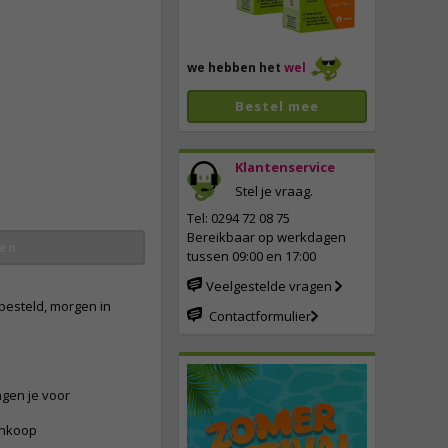
we hebben het
wel
Bestel mee
Klantenservice
Stel je vraag.
vergroten
Tel: 0294 72 08 75
Bereikbaar op werkdagen
en
tussen 09:00 en 17:00
Veelgestelde vragen
besteld, morgen in
Contactformulier
ngen je voor
ankoop