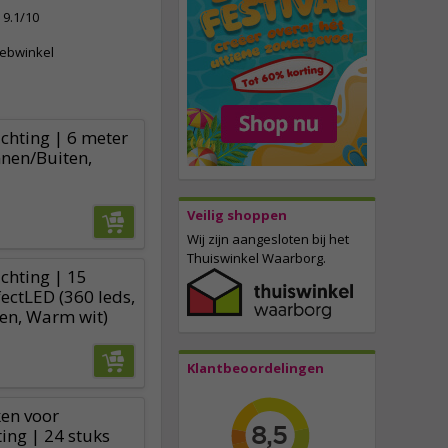
9.1/10
webwinkel
ichting | 6 meter
nnen/Buiten,
Veilig shoppen
Wij zijn aangesloten bij het
Thuiswinkel Waarborg.
ichting | 15
ectLED (360 leds,
en, Warm wit)
Klantbeoordelingen
en voor
ting | 24 stuks