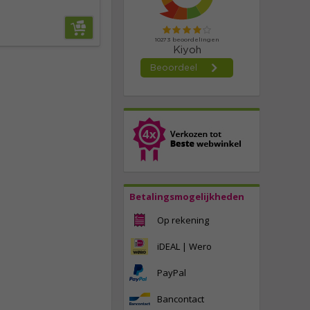
Betalingsmogelijkheden
Op rekening
iDEAL | Wero
PayPal
Bancontact