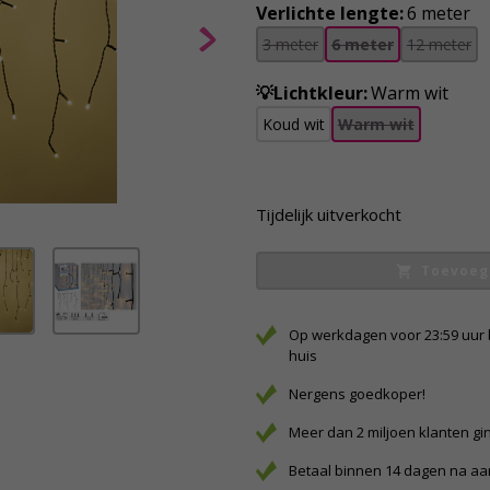
Verlichte lengte:
6 meter
3 meter
6 meter
12 meter
💡Lichtkleur:
Warm wit
Koud wit
Warm wit
Tijdelijk uitverkocht
Toevoeg
Op werkdagen voor 23:59 uur 
huis
Nergens goedkoper!
Meer dan 2 miljoen klanten gi
Betaal binnen 14 dagen na a