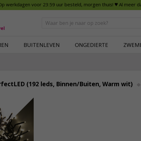
Op werkdagen voor 23:59 uur besteld, morgen thuis!
♥ Al meer da
n
Smart Home
Slimme beveili
eden
Huishouden
Beveiligingsca
Deurbellen
Dummy beveili
el
Alles voor in huis
Alle beveiliging
REN
BUITENLEVEN
ONGEDIERTE
ZWEM
erfectLED (192 leds, Binnen/Buiten, Warm wit)