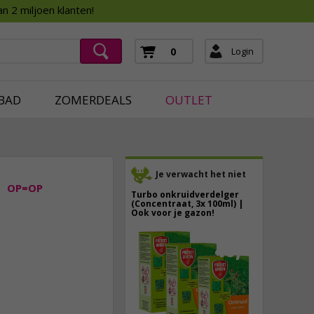
Assortimentsboek 2026
n 2 miljoen klanten!
ging
mera's
Login
0
ging
BAD
ZOMERDEALS
OUTLET
Je verwacht het niet
OP=OP
Turbo onkruidverdelger
(Concentraat, 3x 100ml) |
Ook voor je gazon!
43,
50
7,
95
40,
89
incl. btw