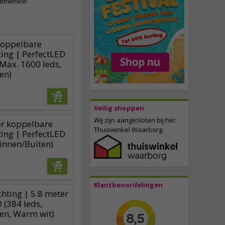
webwinkel
koppelbare
ting | PerfectLED
(Max. 1600 leds,
en)
Veilig shoppen
Wij zijn aangesloten bij het
er koppelbare
Thuiswinkel Waarborg.
ting | PerfectLED
Binnen/Buiten)
Klantbeoordelingen
chting | 5.8 meter
 (384 leds,
en, Warm wit)