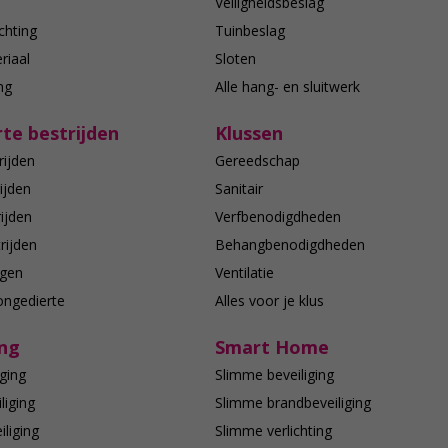
n
Veiligheidsbeslag
chting
Tuinbeslag
riaal
Sloten
ing
Alle hang- en sluitwerk
te bestrijden
Klussen
rijden
Gereedschap
ijden
Sanitair
ijden
Verfbenodigdheden
rijden
Behangbenodigdheden
agen
Ventilatie
ongedierte
Alles voor je klus
ing
Smart Home
ging
Slimme beveiliging
liging
Slimme brandbeveiliging
liging
Slimme verlichting