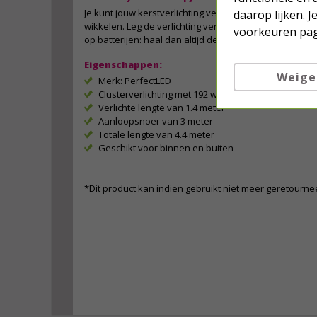
Je kunt jouw kerstverlichting veilig bewaren door de 
daarop lijken. 
wikkelen. Leg de verlichting vervolgens op een droge ple
voorkeuren pag
op batterijen: haal dan altijd de batterijen eruit.
Eigenschappen:
Weige
Merk: PerfectLED
Clusterverlichting met 192 warm witte leds
Verlichte lengte van 1.4 meter
Aanloopsnoer van 3 meter
Totale lengte van 4.4 meter
Geschikt voor binnen en buiten
*Dit product kan indien gebruikt niet meer geretourn