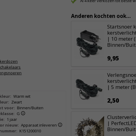
Al 4 keer verkozen tot beste 
Anderen kochten ook...
Startsnoer 
kerstverlich
| 10 meter 
Binnen/Buit
9,95
kkerdozen
schakelaars
lengsnoeren
Verlengsno
kerstverlich
| 5 meter (
kleur:
Warm wit
2,50
leur:
Zwart
t voor:
Binnen/Buiten
klasse:
G
Clusterverli
ie:
1 jaar
| PerfectLED
or nieuw:
Apparaat inleveren
Binnen/Buit
lnummer:
K151200010