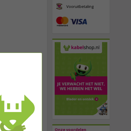
Vooruitbetaling
Onze voordelen