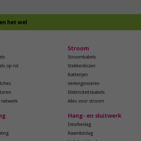
en het wel
Stroom
els
Stroomkabels
ls op rol
Stekkerdozen
Batterijen
tches
Verlengsnoeren
toren
Elektriciteitskabels
e netwerk
Alles voor stroom
ng
Hang- en sluitwerk
Deurbeslag
hting
Raambeslag