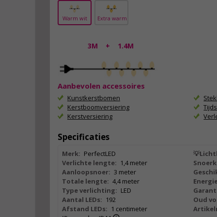
Warm wit
Extra warm
3M
+
1.4M
Aanbevolen accessoires
Kunstkerstbomen
Ste
Kerstboomversiering
Tijd
Kerstversiering
Ver
Specificaties
Merk:
PerfectLED
💡Licht
Verlichte lengte:
1,4 meter
Snoerk
Aanloopsnoer:
3 meter
Geschik
Totale lengte:
4,4 meter
Energie
Type verlichting:
LED
Garant
Aantal LEDs:
192
Oud vo
Afstand LEDs:
1 centimeter
Artike