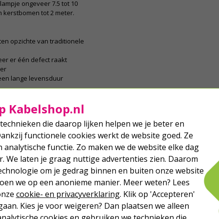
 lampje ongeveer 7.5 tot 10
in kerstbomen tot 2 meter.
ten opzichte van traditionele
er er één defect raakt
ger
een lange levensduur
p Kabelshop.nl
tschakelen op een bepaalde tijd, dan
 stekker. Zo vergeet je nooit meer
technieken die daarop lijken helpen we je beter en
e stroomkosten!
Dankzij functionele cookies werkt de website goed. Ze
analytische functie. Zo maken we de website elke dag
nt dat de verlichting bestand is
r. We laten je graag nuttige advertenties zien. Daarom
egen, wind of andere
echnologie om je gedrag binnen en buiten onze website
asten, waardoor bijvoorbeeld het
t product een kortere levensduur
 doen we op een anonieme manier. Meer weten? Lees
aar buitenhangen en haal het na de
 onze
cookie- en privacyverklaring
. Klik op 'Accepteren'
aan. Kies je voor weigeren? Dan plaatsen we alleen
 beste bewaren?
analytische cookies en gebruiken we technieken die