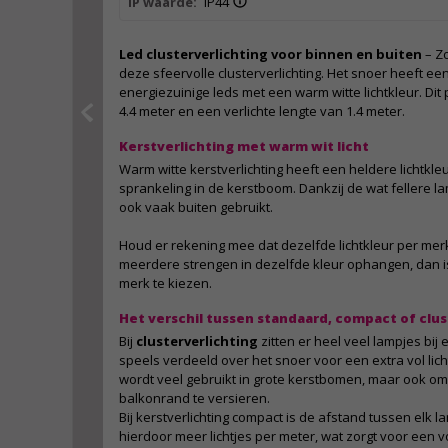
IP waarde:
IP44
Led clusterverlichting voor binnen en buiten
– Z
deze sfeervolle clusterverlichting. Het snoer heeft ee
energiezuinige leds met een warm witte lichtkleur. Dit
4.4 meter en een verlichte lengte van 1.4 meter.
Kerstverlichting met warm wit licht
Warm witte kerstverlichting heeft een heldere lichtkl
sprankeling in de kerstboom. Dankzij de wat fellere l
ook vaak buiten gebruikt.
Houd er rekening mee dat dezelfde lichtkleur per merk w
meerdere strengen in dezelfde kleur ophangen, dan is
merk te kiezen.
Het verschil tussen standaard, compact of clus
Bij
clusterverlichting
zitten er heel veel lampjes bij 
speels verdeeld over het snoer voor een extra vol lichte
wordt veel gebruikt in grote kerstbomen, maar ook om
balkonrand te versieren.
Bij kerstverlichting compact is de afstand tussen elk la
hierdoor meer lichtjes per meter, wat zorgt voor een vo