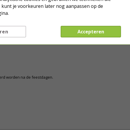
strengen om een lege kabelhaspel te
Je kunt je voorkeuren later nog aanpassen op de
k in huis. Heb jij kerstverlichting
ina.
ren
Accepteren
eerd worden na de feestdagen.