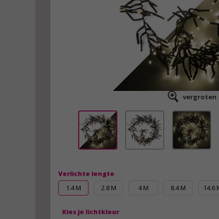
vergroten
Verlichte lengte
1.4 M
2.8 M
4 M
8.4 M
14.6 
Kies je lichtkleur