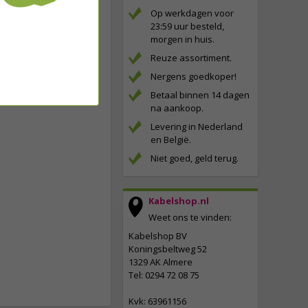
Op werkdagen voor
23:59 uur besteld,
morgen in huis.
Reuze assortiment.
Nergens goedkoper!
Betaal binnen 14 dagen
na aankoop.
Levering in Nederland
en België.
Niet goed, geld terug.
Kabelshop.nl
Weet ons te vinden:
Kabelshop BV
Koningsbeltweg 52
1329 AK Almere
Tel: 0294 72 08 75
Kvk: 63961156