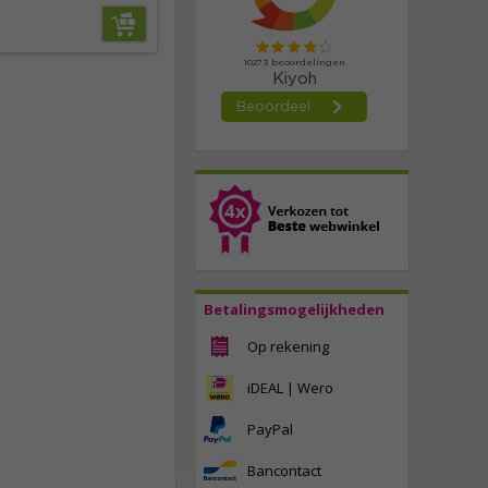
Betalingsmogelijkheden
Op rekening
iDEAL | Wero
PayPal
Bancontact