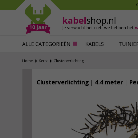
Mollen verjagen
Verfbenodigdhede
Slakken bestrijden
Behangbenodigdh
kabel
shop.nl
Katten verjagen
Ventilatie
Je verwacht het niet,
we hebben het
w
Alles tegen ongedierte
Alles voor je klus
ALLE CATEGORIEËN
KABELS
TUINIE
Home
Kerst
Clusterverlichting
Clusterverlichting | 4.4 meter | P