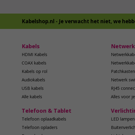
Kabelshop.nl -
Je verwacht het niet, we hebb
Kabels
Netwerk
HDMI Kabels
Netwerkkab
COAX kabels
Netwerkkabe
Kabels op rol
Patchkasten
Audiokabels
Netwerk swi
USB kabels
RJ45 connec
Alle kabels
Alles voor j
Telefoon & Tablet
Verlichti
Telefoon oplaadkabels
LED lampen
Telefoon opladers
Buitenverlic