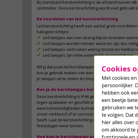
Bij standaard kerstverlichting is de afstand tussen elk
centimeter. Deze kerstverlichting wordt veel gebruikt 
De voordelen van led kerstverlichting
Led kerstverlichting heeft een aantal grote voordelen 
halogeen lichtjes:
Led lampjes aan een streng blijven branden wanne
Led lampjes worden minder warm en zijn dus veili
Led lampjes verbruiken weinig stroom en hebben 
Led lampjes zijn milieuvriendelijk en recyclebaar
Cookies o
Wil jij dat jouw led kerstlampjes automatisch in- en ui
kun je gebruik maken van een tijdschakelaar of slimme
Met cookies en 
je lampjes uit te zetten én bespaar je bovendien op j
persoonlijker. 
Kun je de kerstlampjes buiten laten hangen?
hebben ook een 
Deze kerstverlichting is IP44 gecertificeerd, wat beteke
een beetje bete
tegen spatwater en geschikt is voor buitengebruik. R
gebruiken we t
weersomstandigheden kunnen het lichtsnoer wel aant
snoer verkleurd of er corrosie (roest) ontstaat en he
te volgen. Dat
heeft. Laat de kerstverlichting daarom niet het hele j
hier alles over
feestdagen weer binnen.
om akkoord te g
Hoe kun je kerstlampjes na de feestdagen het
functionele en 