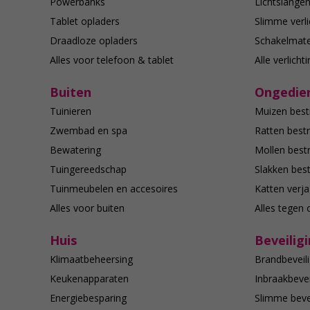
Powerbanks
Lichtslange
Tablet opladers
Slimme verli
Draadloze opladers
Schakelmate
Alles voor telefoon & tablet
Alle verlicht
Buiten
Ongedier
Tuinieren
Muizen best
Zwembad en spa
Ratten bestr
Bewatering
Mollen bestr
Tuingereedschap
Slakken best
Tuinmeubelen en accesoires
Katten verj
Alles voor buiten
Alles tegen 
Huis
Beveilig
Klimaatbeheersing
Brandbeveili
Keukenapparaten
Inbraakbevei
Energiebesparing
Slimme bevei