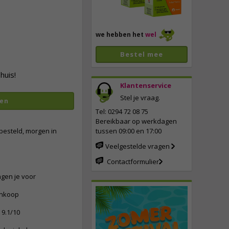
we hebben het
wel
Bestel mee
huis!
Klantenservice
Stel je vraag.
en
vergroten
Tel: 0294 72 08 75
Bereikbaar op werkdagen
besteld, morgen in
tussen 09:00 en 17:00
Veelgestelde vragen
Contactformulier
ngen je voor
ankoop
9.1/10