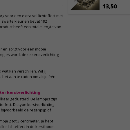
13,50
org voor een extra vol lichteffect met
n zwarte kleur en bevat 192
 product heeft een totale lengte van
eur en zorgt voor een mooie
ampjes wordt deze kerstverlichting
at kan verschillen. Wil jij
 het aan te raden om altijd één
ter kerstverlichting
elkaar geclusterd. De lampjes zijn
ffect. Dit type kerstverlichting
 bijvoorbeeld de regenpijp of
mpje 2 tot 3 centimeter. Je hebt
ller lichteffect in de kerstboom.