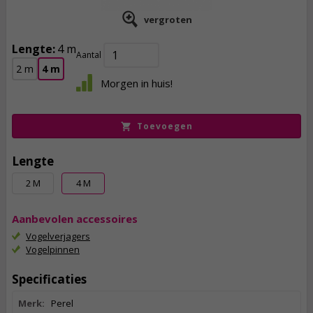
vergroten
Lengte:
4 m
Aantal
12,
95
2 m
4 m
Morgen in huis!
incl. btw
Toevoegen
Lengte
2 M
4 M
Aanbevolen accessoires
Vogelverjagers
Vogelpinnen
Specificaties
Merk:
Perel