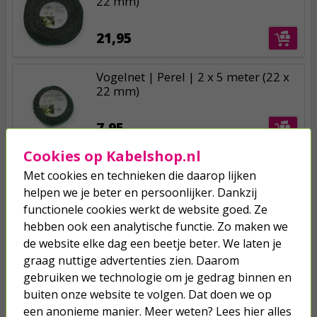
22 mm)
21,95
Vogelnet | Perel | 2 x 5 meter (22 x
22 mm)
7,95
Cookies op Kabelshop.nl
Met cookies en technieken die daarop lijken
helpen we je beter en persoonlijker. Dankzij
functionele cookies werkt de website goed. Ze
Je verwacht het niet
hebben ook een analytische functie. Zo maken we
Turbo onkruidverdelger (Concentraat,
de website elke dag een beetje beter. We laten je
3x 100ml) | Ook voor je gazon!
graag nuttige advertenties zien. Daarom
43,
50
40,
gebruiken we technologie om je gedrag binnen en
89
buiten onze website te volgen. Dat doen we op
een anonieme manier. Meer weten? Lees hier alles