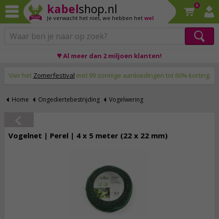
kabel
shop.nl
0
Je verwacht het niet,
we hebben het
wel
♥ Al meer dan 2 miljoen klanten!
Op werkdagen voor 23:59 uur besteld, morgen thuis!
Vier het
Zomerfestival
met 99 zonnige aanbiedingen tot 60% korting.
Home
Ongediertebestrijding
Vogelwering
Vogelnet | Perel | 4 x 5 meter (22 x 22 mm)