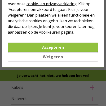
over onze
cookie- en privacyverklaring
. Klik op
'Accepteren' om akkoord te gaan. Kies je voor
weigeren? Dan plaatsen we alleen functionele en
analytische cookies en gebruiken we technieken
die daarop lijken. Je kunt je voorkeuren later nog
aanpassen op de voorkeuren pagina.
we hebben het
wel
Accepteren
Bestel mee
Weigeren
Je verwacht het niet, we hebben het wel
Kabels
Netwerk