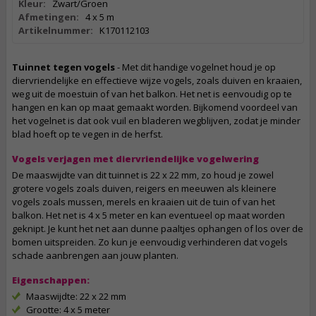
Kleur:
Zwart/Groen
Afmetingen:
4 x 5 m
Artikelnummer:
K170112103
Tuinnet tegen vogels
- Met dit handige vogelnet houd je op
diervriendelijke en effectieve wijze vogels, zoals duiven en kraaien,
weg uit de moestuin of van het balkon. Het net is eenvoudig op te
hangen en kan op maat gemaakt worden. Bijkomend voordeel van
het vogelnet is dat ook vuil en bladeren wegblijven, zodat je minder
blad hoeft op te vegen in de herfst.
Vogels verjagen met diervriendelijke vogelwering
De maaswijdte van dit tuinnet is 22 x 22 mm, zo houd je zowel
grotere vogels zoals duiven, reigers en meeuwen als kleinere
vogels zoals mussen, merels en kraaien uit de tuin of van het
balkon. Het net is 4 x 5 meter en kan eventueel op maat worden
geknipt. Je kunt het net aan dunne paaltjes ophangen of los over de
bomen uitspreiden. Zo kun je eenvoudig verhinderen dat vogels
schade aanbrengen aan jouw planten.
Eigenschappen:
Maaswijdte: 22 x 22 mm
Grootte: 4 x 5 meter