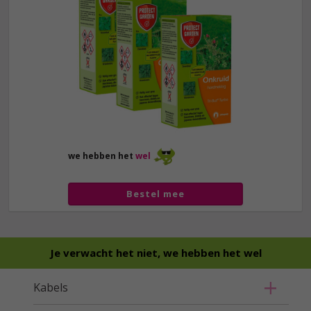
we hebben het
wel
Bestel mee
Je verwacht het niet, we hebben het wel
Kabels