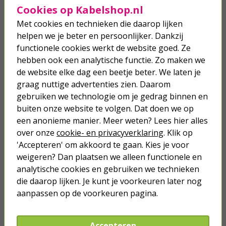
Cookies op Kabelshop.nl
incl. btw
Met cookies en technieken die daarop lijken
vergroten
helpen we je beter en persoonlijker. Dankzij
functionele cookies werkt de website goed. Ze
hebben ook een analytische functie. Zo maken we
Morgen in huis!
Toevoegen
de website elke dag een beetje beter. We laten je
graag nuttige advertenties zien. Daarom
gebruiken we technologie om je gedrag binnen en
buiten onze website te volgen. Dat doen we op
Rattenverjager | Protect Home | 150 m² (Ultrasoon)
een anonieme manier. Meer weten? Lees hier alles
over onze
cookie- en privacyverklaring
. Klik op
'Accepteren' om akkoord te gaan. Kies je voor
17,
95
weigeren? Dan plaatsen we alleen functionele en
analytische cookies en gebruiken we technieken
incl. btw
die daarop lijken. Je kunt je voorkeuren later nog
vergroten
aanpassen op de voorkeuren pagina.
Bereik:
Accepteren