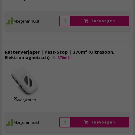
Morgen in huis!
Toevoegen
Rattenverjager | Pest-Stop | 370m² (Ultrasoon.
Elektromagnetisch)
370m2 !
26,
50
incl. btw
vergroten
Morgen in huis!
Toevoegen