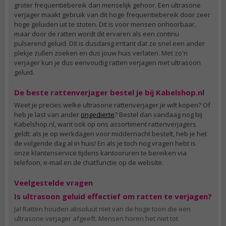
groter frequentiebereik dan menselijk gehoor. Een ultrasone
verjager maakt gebruik van dit hoge frequentiebereik door zeer
hoge geluiden uit te stoten. Dit is voor mensen onhoorbaar,
maar door de ratten wordt dit ervaren als een continu
pulserend geluid. Dit is dusdanig irritant dat ze snel een ander
plekje zullen zoeken en dus jouw huis verlaten. Met zo'n
verjager kun je dus eenvoudig ratten verjagen met ultrasoon
geluid.
De beste rattenverjager bestel je bij Kabelshop.nl
Weet je precies welke ultrasone rattenverjager je wilt kopen? Of
heb je last van ander
ongedierte
? Bestel dan vandaag nog bij
Kabelshop.nl, want ook op ons assortiment rattenverjagers
geldt: als je op werkdagen voor middernacht bestelt, heb je het
de volgende dag al in huis! En als je toch nog vragen hebt is
onze klantenservice tijdens kantooruren te bereiken via
telefoon, e-mail en de chatfunctie op de website.
Veelgestelde vragen
Is ultrasoon geluid effectief om ratten te verjagen?
Ja! Ratten houden absoluut niet van de hoge toon die een
ultrasone verjager afgeeft. Mensen horen het niet tot