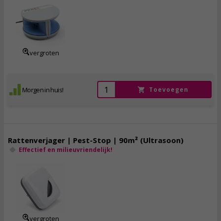
27,
50
incl. btw
vergroten
Morgen in huis!
Toevoegen
Rattenverjager | Pest-Stop | 90m² (Ultrasoon)
Effectief en milieuvriendelijk!
16,
50
incl. btw
vergroten