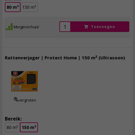
80 m²
150 m²
Morgen in huis!
Toevoegen
Rattenverjager | Protect Home | 150 m² (Ultrasoon)
29,
95
incl. btw
vergroten
Bereik:
80 m²
150 m²