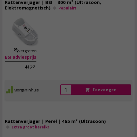
Rattenverjager | BSI | 300 m² (Ultrasoon,
Elektromagnetisch)
Populair!
32,
95
incl. btw
vergroten
BSI adviesprijs
50
41,
Morgen in huis!
Toevoegen
Rattenverjager | Perel | 465 m² (Ultrasoon)
Extra groot bereik!