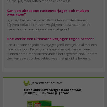
nauwelijks, maar ratten rennen er van weg!
Kan een ultrasone rattenverjager ook muizen
wegjagen?
Ja, er zijn kastjes die verschillende toonhoogtes kunnen
afgeven zodat ook muizen wegblijven naast ratten. Beide
dieren houden namelijk niet van het geluid.
Hoe werkt een ultrasone verjager tegen ratten?
Een ultrasone ongedierteverjager geeft een geluid af met een
hele hoge toon. Deze toon is hoger dan wat mensen vaak
kunnen horen, maar dieren vinden het erg vervelend. Daarom
vluchten ze weg uit het gebied waar het geluid te horen is.
Je verwacht het niet
Turbo onkruidverdelger (Concentraat,
3x 100ml) | Ook voor je gazon!
43,
50
40,
89