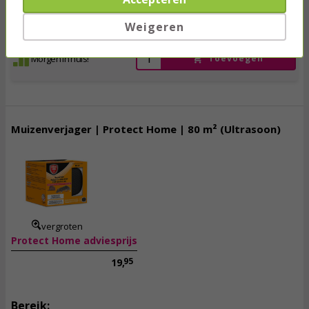
80 m²
150 m²
Weigeren
Morgen in huis!
Toevoegen
Muizenverjager | Protect Home | 80 m² (Ultrasoon)
17,
95
incl. btw
vergroten
Protect Home adviesprijs
95
19,
Bereik: