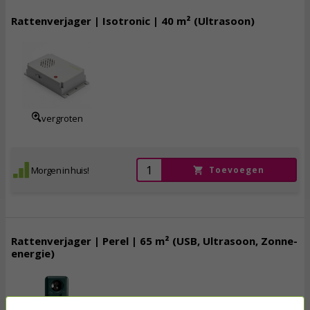
Rattenverjager | Isotronic | 40 m² (Ultrasoon)
24,
95
incl. btw
vergroten
Morgen in huis!
Toevoegen
Rattenverjager | Perel | 65 m² (USB, Ultrasoon, Zonne-
energie)
27,
50