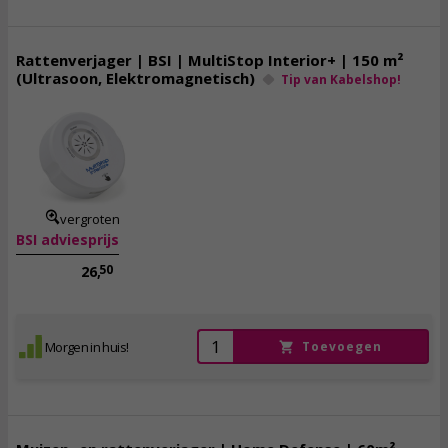
Rattenverjager | BSI | MultiStop Interior+ | 150 m²
(Ultrasoon, Elektromagnetisch)
Tip van Kabelshop!
20,
95
incl. btw
vergroten
BSI adviesprijs
50
26,
Morgen in huis!
Toevoegen