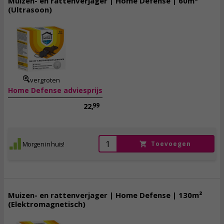
Muizen- en rattenverjager | Home Defense | 60m²
(Ultrasoon)
15,
95
incl. btw
vergroten
Home Defense adviesprijs
99
22,
Morgen in huis!
Toevoegen
Muizen- en rattenverjager | Home Defense | 130m²
(Elektromagnetisch)