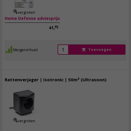
incl. btw
vergroten
Home Defense adviesprijs
75
41,
Morgen in huis!
Toevoegen
Rattenverjager | Isotronic | 50m² (Ultrasoon)
21,
50
incl. btw
vergroten