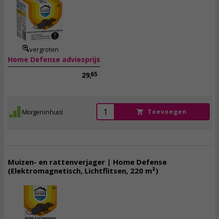
20,
50
incl. btw
vergroten
Home Defense adviesprijs
65
29,
Morgen in huis!
Toevoegen
Muizen- en rattenverjager | Home Defense
(Elektromagnetisch, Lichtflitsen, 220 m²)
27,
95