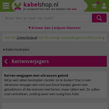
kabel
shop.nl
0
Je verwacht het niet,
we hebben het
wel
♥ Al meer dan 2 miljoen klanten!
Op werkdagen voor 23:59 uur besteld, morgen thuis!
Vier het
Zomerfestival
met 99 zonnige aanbiedingen tot 60% korting.
Ratten bestrijden
Rattenverjagers
Ratten wegjagen met ultrasoon geluid
Wil je wel ratten bestrijden zonder ze te doden? Dan is een
ultrasone verjager iets voor jou! Deze kastjes geven een
geluidstoon af die mensen niet horen, maar ratten wel. Ze zullen
snel vertrekken, zodat jij weer een rustig huis hebt.