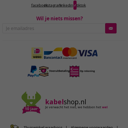
facebook
instagram
linkedin
tiktok
Wil je niets missen?
kabel
shop.nl
Je verwacht het niet,
we hebben het
wel
|
Algemene voorwaarden
|
Thuiswinkel waarborg