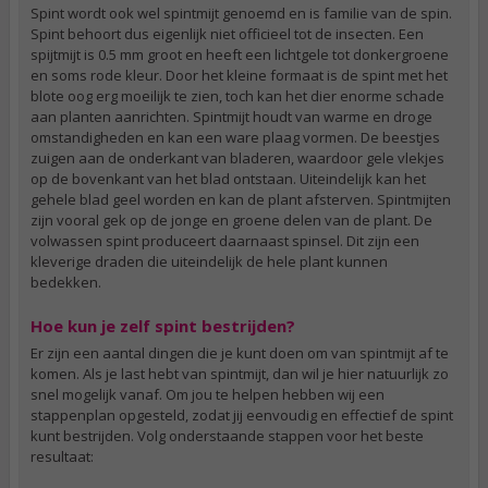
Spint wordt ook wel spintmijt genoemd en is familie van de spin.
Spint behoort dus eigenlijk niet officieel tot de insecten. Een
spijtmijt is 0.5 mm groot en heeft een lichtgele tot donkergroene
en soms rode kleur. Door het kleine formaat is de spint met het
blote oog erg moeilijk te zien, toch kan het dier enorme schade
aan planten aanrichten. Spintmijt houdt van warme en droge
omstandigheden en kan een ware plaag vormen. De beestjes
zuigen aan de onderkant van bladeren, waardoor gele vlekjes
op de bovenkant van het blad ontstaan. Uiteindelijk kan het
gehele blad geel worden en kan de plant afsterven. Spintmijten
zijn vooral gek op de jonge en groene delen van de plant. De
volwassen spint produceert daarnaast spinsel. Dit zijn een
kleverige draden die uiteindelijk de hele plant kunnen
bedekken.
Hoe kun je zelf spint bestrijden?
Er zijn een aantal dingen die je kunt doen om van spintmijt af te
komen. Als je last hebt van spintmijt, dan wil je hier natuurlijk zo
snel mogelijk vanaf. Om jou te helpen hebben wij een
stappenplan opgesteld, zodat jij eenvoudig en effectief de spint
kunt bestrijden. Volg onderstaande stappen voor het beste
resultaat: