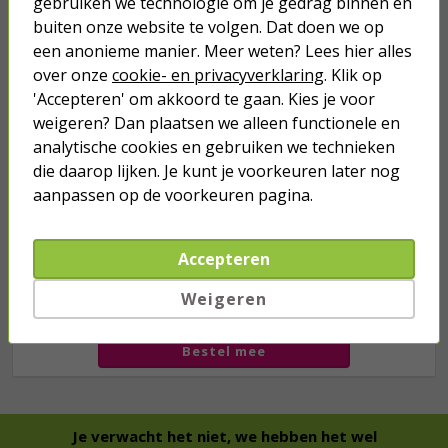
gebruiken we technologie om je gedrag binnen en
Turbo onkruidverdelger (Concentraat,
3x 100ml) | Ook voor je gazon!
buiten onze website te volgen. Dat doen we op
43,
50
een anonieme manier. Meer weten? Lees hier alles
40,
89
over onze
cookie- en privacyverklaring
. Klik op
'Accepteren' om akkoord te gaan. Kies je voor
weigeren? Dan plaatsen we alleen functionele en
analytische cookies en gebruiken we technieken
die daarop lijken. Je kunt je voorkeuren later nog
aanpassen op de voorkeuren pagina.
Accepteren
Weigeren
we hebben het
wel
Bestel mee
Je verwacht het niet, we hebben het wel