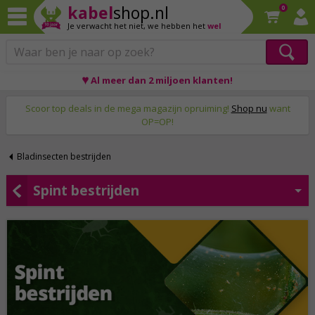
kabel
shop.nl
0
Je verwacht het niet,
we hebben het
wel
♥ Al meer dan 2 miljoen klanten!
Op werkdagen voor 23:59 uur besteld, morgen thuis!
Scoor top deals in de mega magazijn opruiming!
Shop nu
want
OP=OP!
Bladinsecten bestrijden
Spint bestrijden