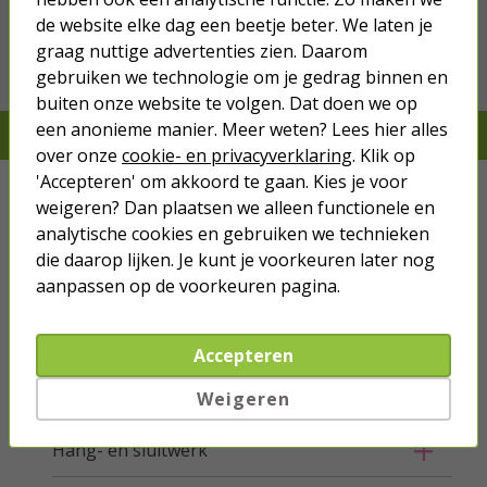
de website elke dag een beetje beter. We laten je
Bestel mee
graag nuttige advertenties zien. Daarom
gebruiken we technologie om je gedrag binnen en
buiten onze website te volgen. Dat doen we op
een anonieme manier. Meer weten? Lees hier alles
Je verwacht het niet, we hebben het wel
over onze
cookie- en privacyverklaring
. Klik op
'Accepteren' om akkoord te gaan. Kies je voor
Kabels
weigeren? Dan plaatsen we alleen functionele en
analytische cookies en gebruiken we technieken
Netwerk
die daarop lijken. Je kunt je voorkeuren later nog
aanpassen op de voorkeuren pagina.
Stroom
Telefoon & Tablet
Accepteren
Verlichting
Weigeren
Hang- en sluitwerk