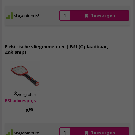
Morgen in huis!
Toevoegen
Elektrische vliegenmepper | BSI (Oplaadbaar,
Zaklamp)
8,
95
incl. btw
vergroten
BSI adviesprijs
95
9,
Morgen in huis!
Toevoegen