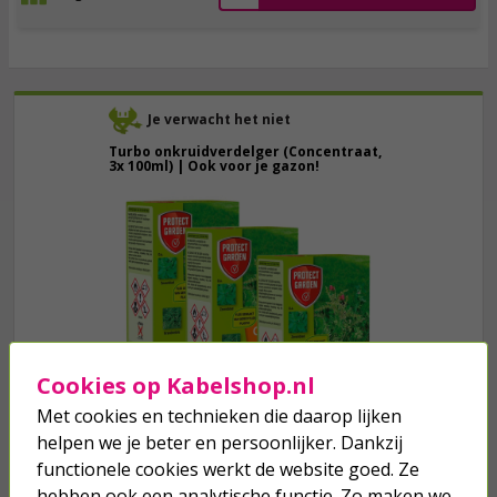
Je verwacht het niet
Turbo onkruidverdelger (Concentraat,
3x 100ml) | Ook voor je gazon!
43,
50
40,
89
Cookies op Kabelshop.nl
Met cookies en technieken die daarop lijken
helpen we je beter en persoonlijker. Dankzij
functionele cookies werkt de website goed. Ze
we hebben het
wel
hebben ook een analytische functie. Zo maken we