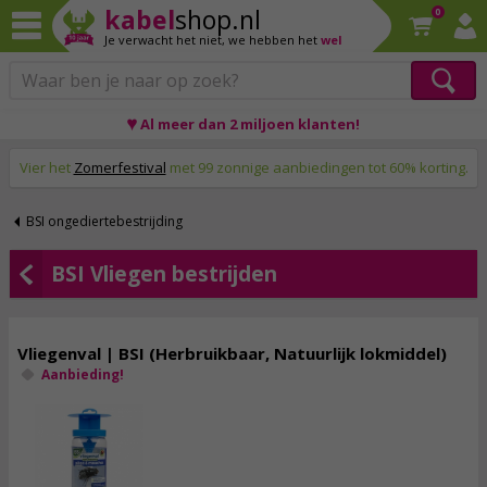
kabel
shop.nl
0
Je verwacht het niet,
we hebben het
wel
♥ Al meer dan 2 miljoen klanten!
Op werkdagen voor 23:59 uur besteld, morgen thuis!
Vier het
Zomerfestival
met 99 zonnige aanbiedingen tot 60% korting.
BSI ongediertebestrijding
BSI Vliegen bestrijden
Vliegenval | BSI (Herbruikbaar, Natuurlijk lokmiddel)
Aanbieding!
11,
95
incl. btw