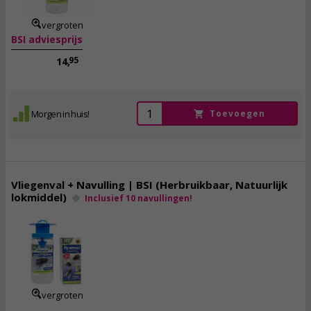
vergroten
BSI adviesprijs
95
14,
Morgen in huis!
Toevoegen
Vliegenval + Navulling | BSI (Herbruikbaar, Natuurlijk
lokmiddel)
Inclusief 10 navullingen!
24,
95
23,
95
incl. btw
vergroten