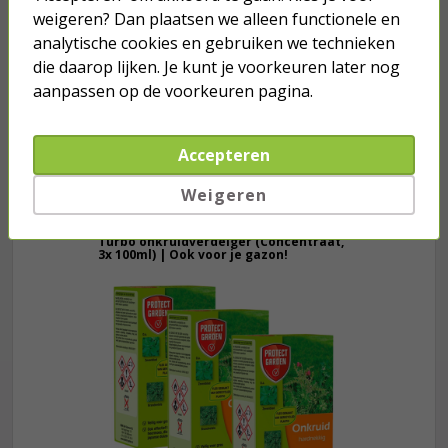
weigeren? Dan plaatsen we alleen functionele en
95
39,
analytische cookies en gebruiken we technieken
die daarop lijken. Je kunt je voorkeuren later nog
aanpassen op de voorkeuren pagina.
Op voorraad
Toevoegen
Accepteren
Weigeren
Je verwacht het niet
Turbo onkruidverdelger (Concentraat,
3x 100ml) | Ook voor je gazon!
43,
50
40,
89