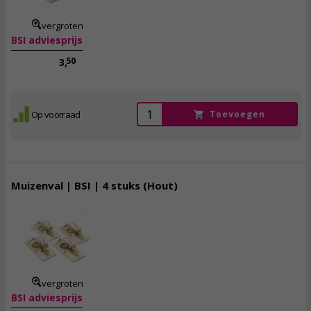
vergroten
BSI adviesprijs
50
3,
Op voorraad
Toevoegen
Muizenval | BSI | 4 stuks (Hout)
4,
50
incl. btw
vergroten
BSI adviesprijs