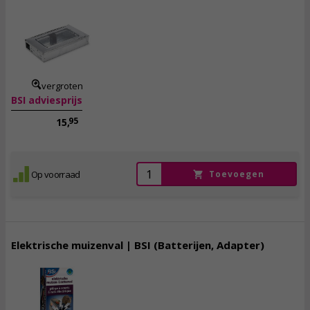
10,
95
incl. btw
vergroten
BSI adviesprijs
95
15,
Op voorraad
Toevoegen
Elektrische muizenval | BSI (Batterijen, Adapter)
39,
50