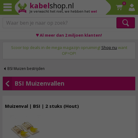
kabel
shop.nl
0
Je verwacht het niet,
we hebben het
wel
♥ Al meer dan 2 miljoen klanten!
Op werkdagen voor 23:59 uur besteld, morgen thuis!
Scoor top deals in de mega magazijn opruiming!
Shop nu
want
OP=OP!
BSI Muizen bestrijden
BSI Muizenvallen
Muizenval | BSI | 2 stuks (Hout)
2,
95
incl. btw