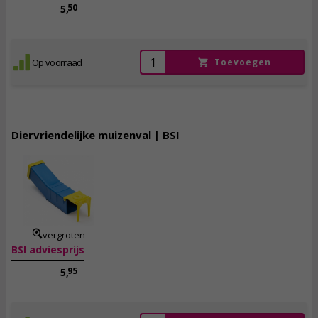
50
5,
Op voorraad
Toevoegen
Diervriendelijke muizenval | BSI
4,
75
incl. btw
vergroten
BSI adviesprijs
95
5,