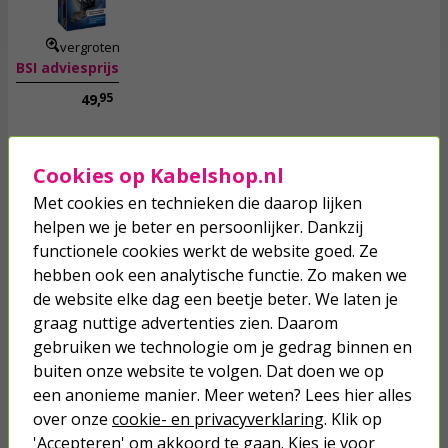
incl. btw
vergroten
BSI adviesprijs
95
49,
Cookies op Kabelshop.nl
Op voorraad
Toevoegen
Met cookies en technieken die daarop lijken
helpen we je beter en persoonlijker. Dankzij
functionele cookies werkt de website goed. Ze
hebben ook een analytische functie. Zo maken we
Elektrische muizenval | BSI (Adapter)
de website elke dag een beetje beter. We laten je
graag nuttige advertenties zien. Daarom
30,
95
gebruiken we technologie om je gedrag binnen en
buiten onze website te volgen. Dat doen we op
incl. btw
een anonieme manier. Meer weten? Lees hier alles
over onze
cookie- en privacyverklaring
. Klik op
vergroten
BSI adviesprijs
'Accepteren' om akkoord te gaan. Kies je voor