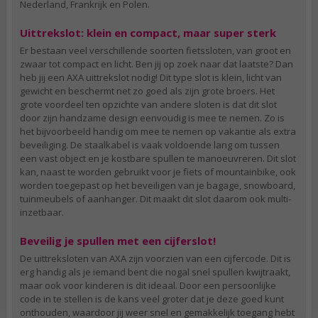
Nederland, Frankrijk en Polen.
Uittrekslot: klein en compact, maar super sterk
Er bestaan veel verschillende soorten fietssloten, van groot en
zwaar tot compact en licht. Ben jij op zoek naar dat laatste? Dan
heb jij een AXA uittrekslot nodig! Dit type slot is klein, licht van
gewicht en beschermt net zo goed als zijn grote broers. Het
grote voordeel ten opzichte van andere sloten is dat dit slot
door zijn handzame design eenvoudig is mee te nemen. Zo is
het bijvoorbeeld handig om mee te nemen op vakantie als extra
beveiliging. De staalkabel is vaak voldoende lang om tussen
een vast object en je kostbare spullen te manoeuvreren. Dit slot
kan, naast te worden gebruikt voor je fiets of mountainbike, ook
worden toegepast op het beveiligen van je bagage, snowboard,
tuinmeubels of aanhanger. Dit maakt dit slot daarom ook multi-
inzetbaar.
Beveilig je spullen met een cijferslot!
De uittreksloten van AXA zijn voorzien van een cijfercode. Dit is
erg handig als je iemand bent die nogal snel spullen kwijtraakt,
maar ook voor kinderen is dit ideaal. Door een persoonlijke
code in te stellen is de kans veel groter dat je deze goed kunt
onthouden, waardoor jij weer snel en gemakkelijk toegang hebt