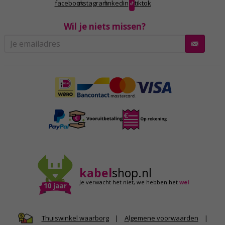
facebook
instagram
linkedin
tiktok
Wil je niets missen?
kabel
shop.nl
Je verwacht het niet,
we hebben het
wel
|
Algemene voorwaarden
|
Thuiswinkel waarborg