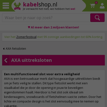
kabel
shop.nl
0
Je verwacht het niet,
we hebben het
wel
♥ Al meer dan 2 miljoen klanten!
Op werkdagen voor 23:59 uur besteld, morgen thuis!
Vier het
Zomerfestival
met 99 zonnige aanbiedingen tot 60% korting.
AXA fietssloten
AXA uittreksloten
Een multifunctioneel slot voor extra veiligheid
AXA is een betrouwbaar merk dat hoogwaardige uittrekloten biedt
om je fiets veilig te stallen. Dit type fietsslot werkt met een
staalkabel die je door de opening in jouw te beveiligen
eigendommen haalt. Hierdoor is het slot ook ideaal om
kinderwagens, snowboards of fietshelmen vast te zetten. Door het
lichte en compacte design is het slot eenvoudig mee te nemen op
vakantie.