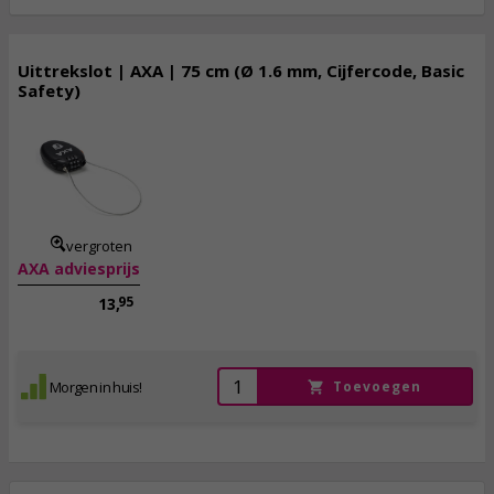
Uittrekslot | AXA | 75 cm (Ø 1.6 mm, Cijfercode, Basic
Safety)
9,
95
incl. btw
vergroten
AXA adviesprijs
95
13,
Morgen in huis!
Toevoegen