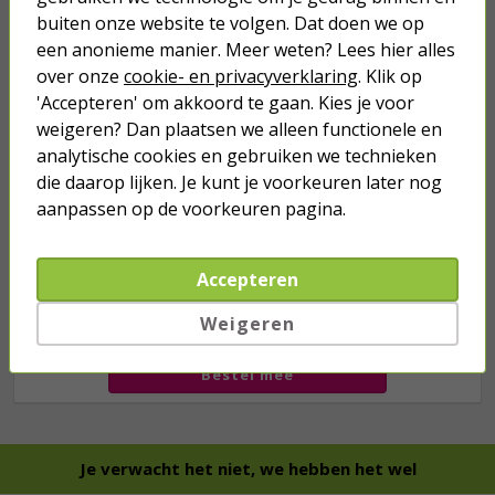
3x 100ml) | Ook voor je gazon!
buiten onze website te volgen. Dat doen we op
43,
50
een anonieme manier. Meer weten? Lees hier alles
40,
89
over onze
cookie- en privacyverklaring
. Klik op
'Accepteren' om akkoord te gaan. Kies je voor
weigeren? Dan plaatsen we alleen functionele en
analytische cookies en gebruiken we technieken
die daarop lijken. Je kunt je voorkeuren later nog
aanpassen op de voorkeuren pagina.
Accepteren
we hebben het
wel
Weigeren
Bestel mee
Je verwacht het niet, we hebben het wel