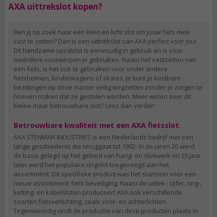
AXA uittrekslot kopen?
Ben jij op zoek naar een klein en licht slot om jouw fiets mee
vast te zetten? Dan is een uittrekslot van AXA perfect voor jou!
Dit handzame oprolslot is eenvoudig in gebruik en is voor
meerdere voorwerpen je gebruiken. Naast het vastzetten van
een fiets, is het ook te gebruiken voor onder andere
fietshelmen, kinderwagens of skates. Je kunt je kostbare
bezittingen op deze manier veilig wegzetten zonder je zorgen te
hoeven maken dat ze gestolen worden. Meer weten over dit
kleine maar betrouwbare slot? Lees dan verder!
Betrouwbare kwaliteit met een AXA fietsslot
AXA STENMAN INDUSTRIES is een Nederlands bedrijf met een
lange geschiedenis die teruggaat tot 1902. In de jaren 20 werd
de basis gelegd op het gebied van hang- en sluitwerk en 20 jaar
later werd het populaire ringslot toegevoegd aan het
assortiment. Dit specifieke product was het startsein voor een
nieuw assortiment: fiets beveiliging. Naast de uittek-, cijfer, ring-,
ketting- en kabelsloten produceert AXA ook verschillende
soorten fietsverlichting, zoals voor- en achterlichten.
Tegenwoordig vindt de productie van deze producten plaats in