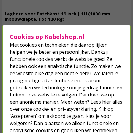
Legbord voor Patchkast 19 inch | 1U (1000 mm
inbouwdiepte, Tot 120 kg)
Cookies op Kabelshop.nl
74,
95
Met cookies en technieken die daarop lijken
incl. btw
helpen we je beter en persoonlijker. Dankzij
functionele cookies werkt de website goed. Ze
vergroten
hebben ook een analytische functie. Zo maken we
de website elke dag een beetje beter. We laten je
graag nuttige advertenties zien. Daarom
Op voorraad
Toevoegen
gebruiken we technologie om je gedrag binnen en
buiten onze website te volgen. Dat doen we op
een anonieme manier. Meer weten? Lees hier alles
over onze
cookie- en privacyverklaring
. Klik op
Legbord voor Patchkast 19 inch | 1U (Inbouwdiepte
'Accepteren' om akkoord te gaan. Kies je voor
1200 mm, Tot 120 kg)
weigeren? Dan plaatsen we alleen functionele en
analytische cookies en gebruiken we technieken