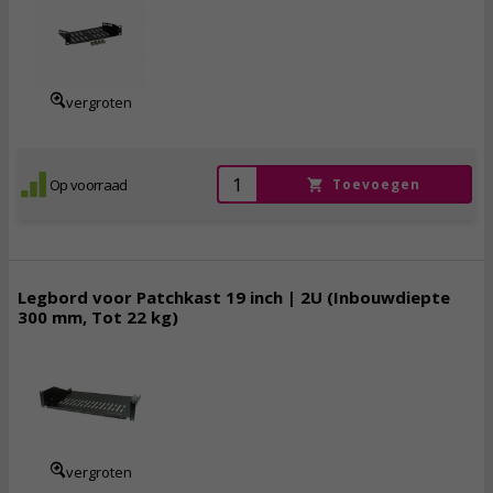
27,
95
incl. btw
vergroten
Op voorraad
Toevoegen
Legbord voor Patchkast 19 inch | 2U (Inbouwdiepte
300 mm, Tot 22 kg)
34,
50
incl. btw
vergroten