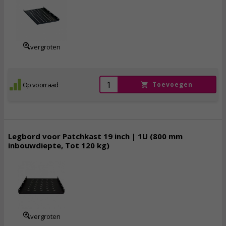
57,
95
55,
05
incl. btw
vergroten
Op voorraad
Toevoegen
Legbord voor Patchkast 19 inch | 1U (800 mm
inbouwdiepte, Tot 120 kg)
59,
95
incl. btw
vergroten