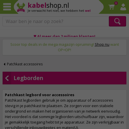
kabel
shop.nl
0
Je verwacht het niet,
we hebben het
wel
Op werkdagen voor 23:59 uur besteld, morgen thuis!
♥ Al meer dan 2 miljoen klanten!
Scoor top deals in de mega magazijn opruiming!
Shop nu
want
OP=OP!
Patchkast accessoires
Legborden
Patchkast legbord voor accessoires
Patchkast legborden gebruik je om apparatuur of accessoires
stevig in je patchkast te plaatsen. Ze zorgen voor een stabiele
ondergrond en maken het organiseren van je netwerk eenvoudig.
Het voordeel is dat sommige legborden uitschuifbaar zijn, waardoor
je gemakkelijk toegang hebt tot je apparatuur. Ze zijn verkrijgbaar in
verschillende inbouwdieptes en maten(U).