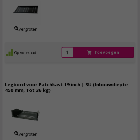
48,
95
46,
50
incl. btw
vergroten
Op voorraad
Toevoegen
Legbord voor Patchkast 19 inch | 3U (Inbouwdiepte
450 mm, Tot 36 kg)
47,
95
incl. btw
vergroten