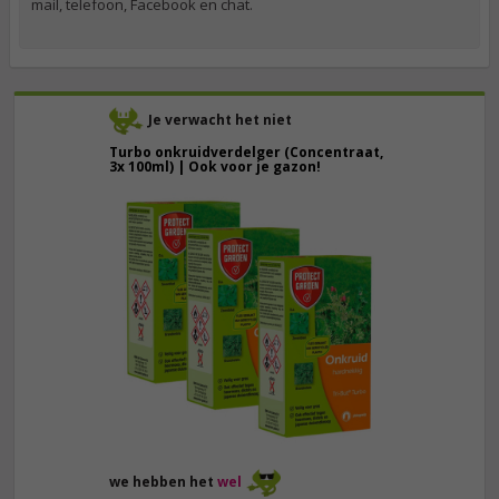
mail, telefoon, Facebook en chat.
Je verwacht het niet
Turbo onkruidverdelger (Concentraat,
3x 100ml) | Ook voor je gazon!
43,
50
40,
89
we hebben het
wel