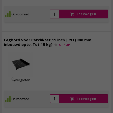
Op voorraad
Toevoegen
Legbord voor Patchkast 19 inch | 2U (800 mm
inbouwdiepte, Tot 15 kg)
OP=OP
59,
95
56,
95
incl. btw
vergroten
Op voorraad
Toevoegen