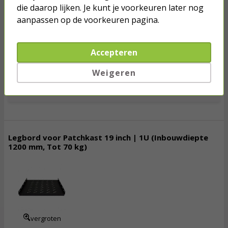
die daarop lijken. Je kunt je voorkeuren later nog
89,
95
aanpassen op de voorkeuren pagina.
incl. btw
vergroten
Accepteren
Weigeren
Op voorraad
Toevoegen
Legbord voor Patchkast 19 inch | 1U (Inbouwdiepte
1200 mm, Tot 70 kg)
84,
95
incl. btw
vergroten