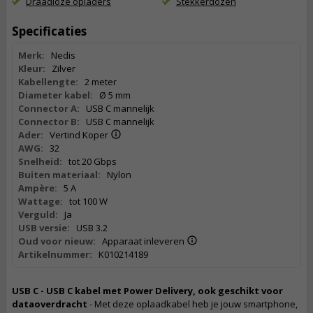
Draadloze opladers
Stekkerdozen
Specificaties
Merk:
Nedis
Kleur:
Zilver
Kabellengte:
2 meter
Diameter kabel:
Ø 5 mm
Connector A:
USB C mannelijk
Connector B:
USB C mannelijk
Ader:
Vertind Koper
AWG:
32
Snelheid:
tot 20 Gbps
Buiten materiaal:
Nylon
Ampère:
5 A
Wattage:
tot 100 W
Verguld:
Ja
USB versie:
USB 3.2
Oud voor nieuw:
Apparaat inleveren
Artikelnummer:
K010214189
USB C - USB C kabel met Power Delivery, ook geschikt voor
dataoverdracht
- Met deze oplaadkabel heb je jouw smartphone,