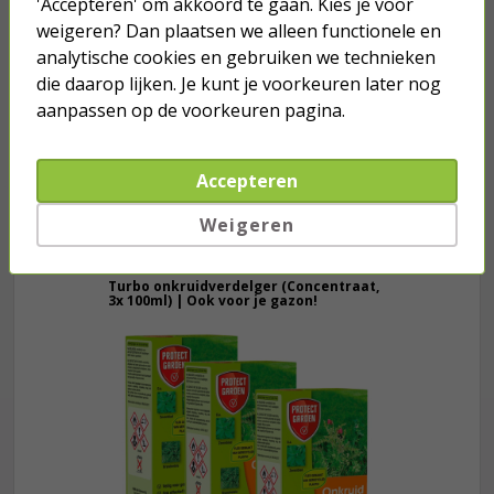
'Accepteren' om akkoord te gaan. Kies je voor
weigeren? Dan plaatsen we alleen functionele en
USB C snellader | Apple | 1 poort
analytische cookies en gebruiken we technieken
(USB C, Power Delivery, 20W)
die daarop lijken. Je kunt je voorkeuren later nog
aanpassen op de voorkeuren pagina.
18,95
Accepteren
Weigeren
Je verwacht het niet
Turbo onkruidverdelger (Concentraat,
3x 100ml) | Ook voor je gazon!
43,
50
40,
89