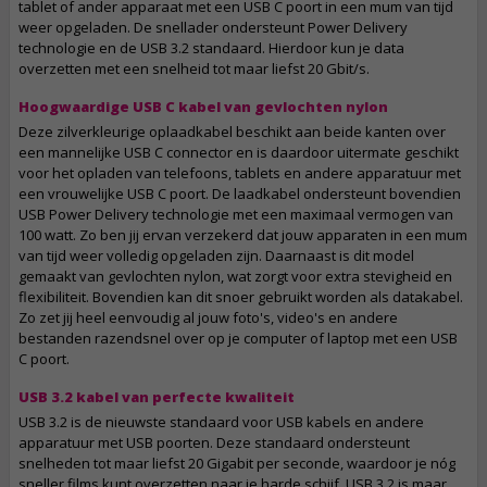
tablet of ander apparaat met een USB C poort in een mum van tijd
weer opgeladen. De snellader ondersteunt Power Delivery
technologie en de USB 3.2 standaard. Hierdoor kun je data
overzetten met een snelheid tot maar liefst 20 Gbit/s.
Hoogwaardige USB C kabel van gevlochten nylon
Deze zilverkleurige oplaadkabel beschikt aan beide kanten over
een mannelijke USB C connector en is daardoor uitermate geschikt
voor het opladen van telefoons, tablets en andere apparatuur met
een vrouwelijke USB C poort. De laadkabel ondersteunt bovendien
USB Power Delivery technologie met een maximaal vermogen van
100 watt. Zo ben jij ervan verzekerd dat jouw apparaten in een mum
van tijd weer volledig opgeladen zijn. Daarnaast is dit model
gemaakt van gevlochten nylon, wat zorgt voor extra stevigheid en
flexibiliteit. Bovendien kan dit snoer gebruikt worden als datakabel.
Zo zet jij heel eenvoudig al jouw foto's, video's en andere
bestanden razendsnel over op je computer of laptop met een USB
C poort.
USB 3.2 kabel van perfecte kwaliteit
USB 3.2 is de nieuwste standaard voor USB kabels en andere
apparatuur met USB poorten. Deze standaard ondersteunt
snelheden tot maar liefst 20 Gigabit per seconde, waardoor je nóg
sneller films kunt overzetten naar je harde schijf. USB 3.2 is maar