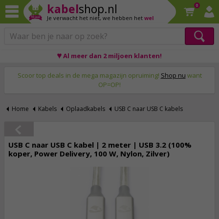
kabel
shop.nl
0
Je verwacht het niet,
we hebben het
wel
♥ Al meer dan 2 miljoen klanten!
Op werkdagen voor 23:59 uur besteld, morgen thuis!
Scoor top deals in de mega magazijn opruiming!
Shop nu
want
OP=OP!
Home
Kabels
Oplaadkabels
USB C naar USB C kabels
USB C naar USB C kabel | 2 meter | USB 3.2 (100%
koper, Power Delivery, 100 W, Nylon, Zilver)