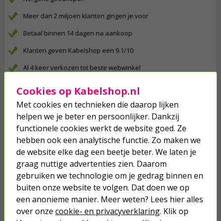
Meer dan 2 miljoen klanten gingen je voor
Betaal binnen 14 dagen na aankoop
Klanten geven Kabelshop een 9.1/10
Al 4 keer verkozen tot beste webwinkel
Cookies op Kabelshop.nl
Anderen kochten ook...
Met cookies en technieken die daarop lijken
USB C naar Micro USB kabel | 2
helpen we je beter en persoonlijker. Dankzij
meter | USB 2.0 (10W, 480 Mbps,
functionele cookies werkt de website goed. Ze
100% koper, Zilver)
hebben ook een analytische functie. Zo maken we
9,50
de website elke dag een beetje beter. We laten je
graag nuttige advertenties zien. Daarom
USB C naar USB C kabel | 1 meter |
gebruiken we technologie om je gedrag binnen en
USB 3.2 (100W, 20 Gbps, 100%
buiten onze website te volgen. Dat doen we op
koper, Nylon, Zilver)
een anonieme manier. Meer weten? Lees hier alles
over onze
cookie- en privacyverklaring
18,95
. Klik op