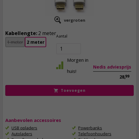
vergroten
Kabellengte:
2 meter
24,
95
Aantal
1 meter
2 meter
incl. btw
Morgen in
Nedis adviesprijs
huis!
99
28,
Toevoegen
Aanbevolen accessoires
USB opladers
Powerbanks
Autoladers
Telefoonhouders