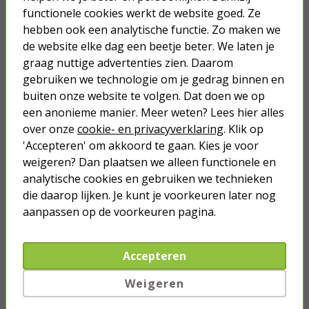
USB A | Apple origineel | 1 meter
functionele cookies werkt de website goed. Ze
(USB 2.0, Wit)
hebben ook een analytische functie. Zo maken we
de website elke dag een beetje beter. We laten je
11,95
graag nuttige advertenties zien. Daarom
gebruiken we technologie om je gedrag binnen en
buiten onze website te volgen. Dat doen we op
een anonieme manier. Meer weten? Lees hier alles
over onze
cookie- en privacyverklaring
. Klik op
Je verwacht het niet
'Accepteren' om akkoord te gaan. Kies je voor
Turbo onkruidverdelger (Concentraat,
weigeren? Dan plaatsen we alleen functionele en
3x 100ml) | Ook voor je gazon!
analytische cookies en gebruiken we technieken
43,
50
die daarop lijken. Je kunt je voorkeuren later nog
40,
89
aanpassen op de voorkeuren pagina.
Accepteren
Weigeren