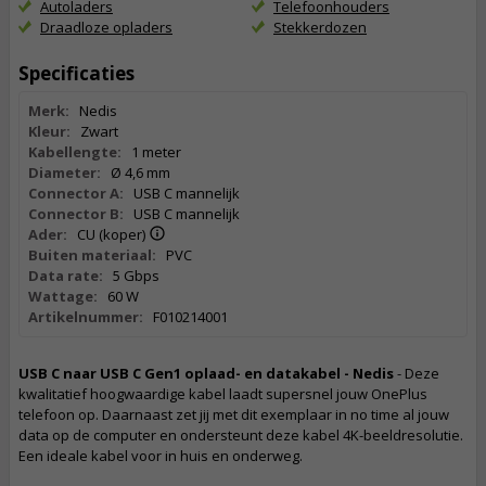
Autoladers
Telefoonhouders
Draadloze opladers
Stekkerdozen
Specificaties
Merk:
Nedis
Kleur:
Zwart
Kabellengte:
1 meter
Diameter:
Ø 4,6 mm
Connector A:
USB C mannelijk
Connector B:
USB C mannelijk
Ader:
CU (koper)
Buiten materiaal:
PVC
Data rate:
5 Gbps
Wattage:
60 W
Artikelnummer:
F010214001
USB C naar USB C Gen1 oplaad- en datakabel - Nedis
- Deze
kwalitatief hoogwaardige kabel laadt supersnel jouw OnePlus
telefoon op. Daarnaast zet jij met dit exemplaar in no time al jouw
data op de computer en ondersteunt deze kabel 4K-beeldresolutie.
Een ideale kabel voor in huis en onderweg.