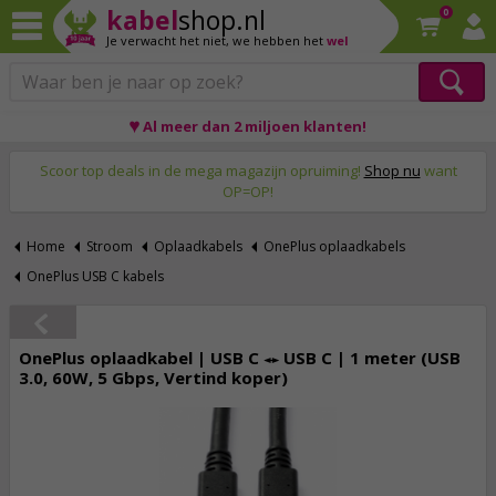
kabel
shop.nl
0
Je verwacht het niet,
we hebben het
wel
♥ Al meer dan 2 miljoen klanten!
Op werkdagen voor 23:59 uur besteld, morgen thuis!
Scoor top deals in de mega magazijn opruiming!
Shop nu
want
OP=OP!
Home
Stroom
Oplaadkabels
OnePlus oplaadkabels
OnePlus USB C kabels
OnePlus oplaadkabel | USB C ↔ USB C | 1 meter (USB
3.0, 60W, 5 Gbps, Vertind koper)