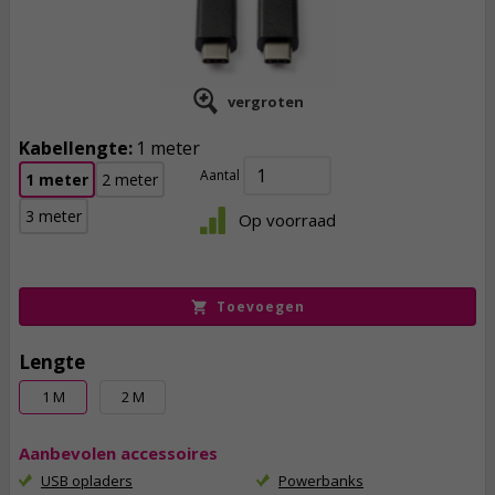
vergroten
Kabellengte:
1 meter
Aantal
1 meter
2 meter
11,
95
3 meter
Op voorraad
incl. btw
Toevoegen
Lengte
1 M
2 M
Aanbevolen accessoires
USB opladers
Powerbanks