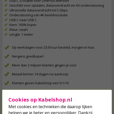
USB C 3.0 kabel voor OnePlus telefoon
Geschikt voor opladen, dataoverdracht en AV-ondersteuning
Ultrasnelle dataoverdracht tot 5 Gbps
Ondersteuning van 4K-beeldresolutie
USB C naar USB C
Kern: 100% koper
Kleur: zwart
Lengte: 1 meter
Op werkdagen voor 23:59 uur besteld, morgen in huis
Nergens goedkoper!
Meer dan 2 miljoen klanten gingen je voor
Betaal binnen 14 dagen na aankoop
Klanten geven Kabelshop een 9.1/10
Al 4 keer verkozen tot beste webwinkel
Cookies op Kabelshop.nl
Anderen kochten ook...
Met cookies en technieken die daarop lijken
helpen we je beter en persoonlijker. Dankzij
Apple oplaadkabel | Lightning ↔