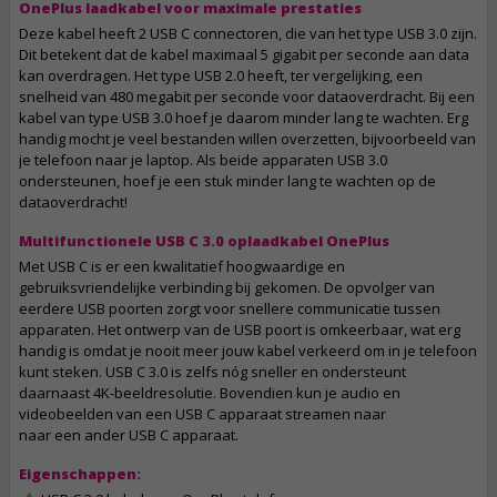
OnePlus laadkabel voor maximale prestaties
Deze kabel heeft 2 USB C connectoren, die van het type USB 3.0 zijn.
Dit betekent dat de kabel maximaal 5 gigabit per seconde aan data
kan overdragen. Het type USB 2.0 heeft, ter vergelijking, een
snelheid van 480 megabit per seconde voor dataoverdracht. Bij een
kabel van type USB 3.0 hoef je daarom minder lang te wachten. Erg
handig mocht je veel bestanden willen overzetten, bijvoorbeeld van
je telefoon naar je laptop. Als beide apparaten USB 3.0
ondersteunen, hoef je een stuk minder lang te wachten op de
dataoverdracht!
Multifunctionele USB C 3.0 oplaadkabel OnePlus
Met USB C is er een kwalitatief hoogwaardige en
gebruiksvriendelijke verbinding bij gekomen. De opvolger van
eerdere USB poorten zorgt voor snellere communicatie tussen
apparaten. Het ontwerp van de USB poort is omkeerbaar, wat erg
handig is omdat je nooit meer jouw kabel verkeerd om in je telefoon
kunt steken. USB C 3.0 is zelfs nóg sneller en ondersteunt
daarnaast 4K-beeldresolutie. Bovendien kun je audio en
videobeelden van een USB C apparaat streamen naar
naar een ander USB C apparaat.
Eigenschappen: