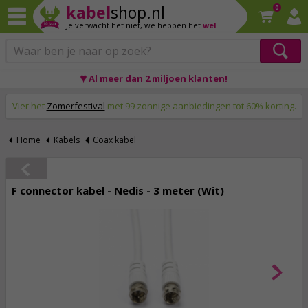
kabel
shop.nl
0
Je verwacht het niet,
we hebben het
wel
♥ Al meer dan 2 miljoen klanten!
Op werkdagen voor 23:59 uur besteld, morgen thuis!
Vier het
Zomerfestival
met 99 zonnige aanbiedingen tot 60% korting.
Home
Kabels
Coax kabel
F connector kabel - Nedis - 3 meter (Wit)