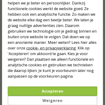
helpen we je beter en persoonlijker. Dankzij
functionele cookies werkt de website goed. Ze
F connector - coax (IEC) adapter -
Nedis
hebben ook een analytische functie. Zo maken we
de website elke dag een beetje beter. We laten je
1,10
graag nuttige advertenties zien. Daarom
gebruiken we technologie om je gedrag binnen en
buiten onze website te volgen. Dat doen we op
een anonieme manier. Meer weten? Lees hier alles
over onze
cookie- en privacyverklaring
. Klik op
'Accepteren' om akkoord te gaan. Kies je voor
Je verwacht het niet
weigeren? Dan plaatsen we alleen functionele en
Turbo onkruidverdelger (Concentraat,
3x 100ml) | Ook voor je gazon!
analytische cookies en gebruiken we technieken
die daarop lijken. Je kunt je voorkeuren later nog
43,
50
40,
89
aanpassen op de voorkeuren pagina.
Accepteren
Weigeren