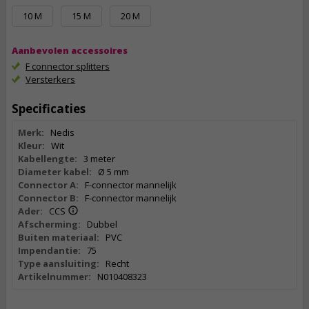
10 M
15 M
20 M
Aanbevolen accessoires
F connector splitters
Versterkers
Specificaties
Merk:
Nedis
Kleur:
Wit
Kabellengte:
3 meter
Diameter kabel:
Ø 5 mm
Connector A:
F-connector mannelijk
Connector B:
F-connector mannelijk
Ader:
CCS
Afscherming:
Dubbel
Buiten materiaal:
PVC
Impendantie:
75
Type aansluiting:
Recht
Artikelnummer:
N010408323