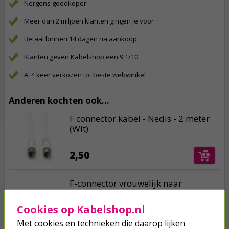
Nergens goedkoper!
Meer dan 2 miljoen klanten gingen je voor
Betaal binnen 14 dagen na aankoop
Klanten geven Kabelshop een 9.1/10
Al 4 keer verkozen tot beste webwinkel
Anderen kochten ook...
F connector kabel - Nedis - 2 meter
(Wit)
2,50
F-connector vrouwelijk naar
vrouwelijk - Nedis
Cookies op Kabelshop.nl
1,50
Met cookies en technieken die daarop lijken