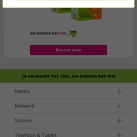
we hebben het
wel
Bestel mee
Je verwacht het niet, we hebben het wel
Kabels
Netwerk
Stroom
Telefoon & Tablet