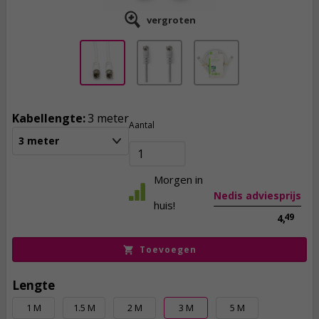
vergroten
Kabellengte:
3 meter
2,
95
Aantal
3 meter
incl. btw
Morgen in
Nedis adviesprijs
huis!
49
4,
Toevoegen
Lengte
1 M
1.5 M
2 M
3 M
5 M