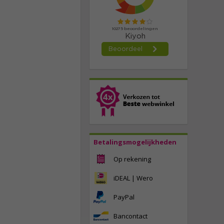
Betalingsmogelijkheden
Op rekening
iDEAL | Wero
PayPal
Bancontact