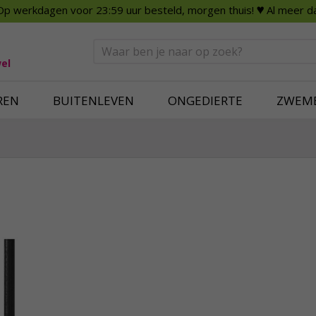
Op werkdagen voor 23:59 uur besteld, morgen thuis!
♥ Al meer da
n
Smart Home
Slimme beveili
eden
Huishouden
Beveiligingsca
Deurbellen
Dummy beveili
el
Alles voor in huis
Alle beveiliging
REN
BUITENLEVEN
ONGEDIERTE
ZWEM