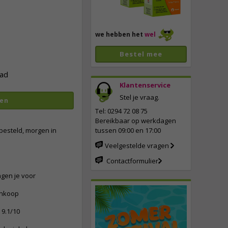
we hebben het
wel
Bestel mee
ad
Klantenservice
Stel je vraag.
en
vergroten
Tel: 0294 72 08 75
Bereikbaar op werkdagen
besteld, morgen in
tussen 09:00 en 17:00
Veelgestelde vragen
Contactformulier
ngen je voor
ankoop
9.1/10