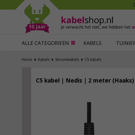
Mollen verjagen
Verfbenodigdhede
Slakken bestrijden
Behangbenodigdh
kabel
shop.nl
Katten verjagen
Ventilatie
Je verwacht het niet,
we hebben het
w
Alles tegen ongedierte
Alles voor je klus
ALLE CATEGORIEËN
KABELS
TUINIE
Home
Kabels
Stroomkabels
C5 kabels
C5 kabel | Nedis | 2 meter (Haaks)