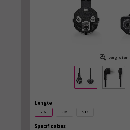
vergroten
Lengte
2 M
3 M
5 M
Specificaties