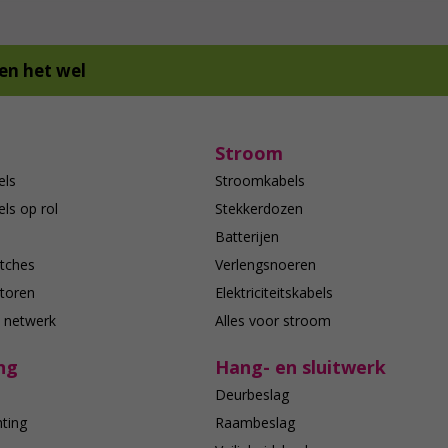
en het wel
Stroom
els
Stroomkabels
ls op rol
Stekkerdozen
Batterijen
tches
Verlengsnoeren
toren
Elektriciteitskabels
e netwerk
Alles voor stroom
ng
Hang- en sluitwerk
Deurbeslag
hting
Raambeslag