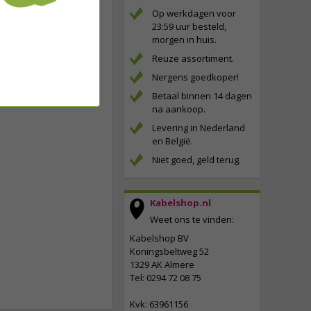
Op werkdagen voor
23:59 uur besteld,
morgen in huis.
Reuze assortiment.
Nergens goedkoper!
Betaal binnen 14 dagen
na aankoop.
Levering in Nederland
en België.
Niet goed, geld terug.
Kabelshop.nl
Weet ons te vinden:
Kabelshop BV
Koningsbeltweg 52
1329 AK Almere
Tel: 0294 72 08 75
Kvk: 63961156