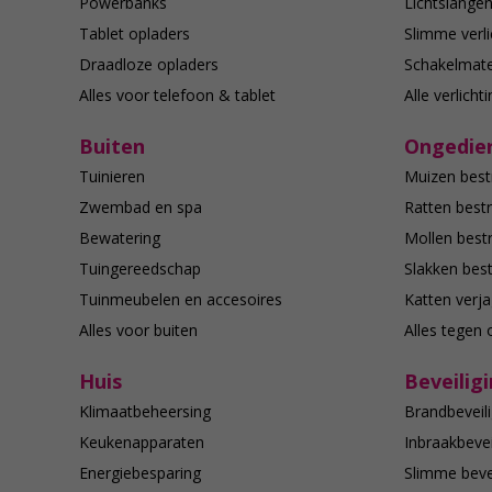
Powerbanks
Lichtslange
Tablet opladers
Slimme verli
Draadloze opladers
Schakelmate
Alles voor telefoon & tablet
Alle verlicht
Buiten
Ongedier
Tuinieren
Muizen best
Zwembad en spa
Ratten bestr
Bewatering
Mollen bestr
Tuingereedschap
Slakken best
Tuinmeubelen en accesoires
Katten verj
Alles voor buiten
Alles tegen 
Huis
Beveilig
Klimaatbeheersing
Brandbeveili
Keukenapparaten
Inbraakbevei
Energiebesparing
Slimme bevei