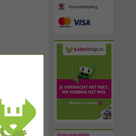
Vooruitbetaling
Onze voordelen