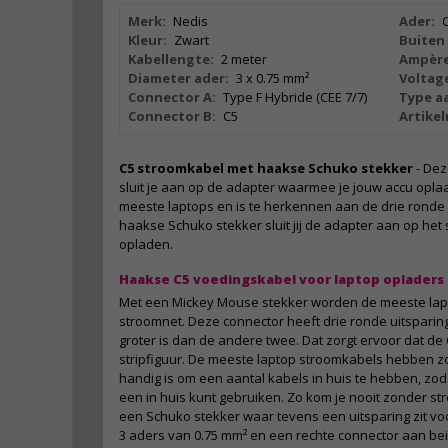
Merk:
Nedis
Ader:
Kleur:
Zwart
Buiten 
Kabellengte:
2 meter
Ampère
Diameter ader:
3 x 0.75 mm²
Voltag
Connector A:
Type F Hybride (CEE 7/7)
Type aa
Connector B:
C5
Artike
C5 stroomkabel met haakse Schuko stekker
- Dez
sluit je aan op de adapter waarmee je jouw accu oplaad
meeste laptops en is te herkennen aan de drie ronde 
haakse Schuko stekker sluit jij de adapter aan op het
opladen.
Haakse C5 voedingskabel voor laptop opladers
Met een Mickey Mouse stekker worden de meeste lap
stroomnet. Deze connector heeft drie ronde uitsparin
groter is dan de andere twee. Dat zorgt ervoor dat de
stripfiguur. De meeste laptop stroomkabels hebben zo
handig is om een aantal kabels in huis te hebben, zo
een in huis kunt gebruiken. Zo kom je nooit zonder str
een Schuko stekker waar tevens een uitsparing zit v
3 aders van 0.75 mm² en een rechte connector aan be