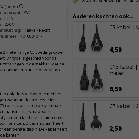
Al 4 keer verkozen tot beste 
CU (koper)
materiaal:
PVC
Anderen kochten ook...
:
2.5 A
e:
250 V
C5 kabel | 
nsluiting:
Haaks / Recht
lnummer:
N010801017
4,50
e 2 meter lange C5 voedingskabel
t. Dit type is geschikt voor de
uitsparingen in de stekker. Met de
C13 kabel |
 stroomnet en kun je jouw laptop
meter
6,50
top opladers verbonden met het
gen waarvan de middelste iets
C7 kabel | 2
 C5 connector lijkt op de bekende
'n aansluiting, waardoor het
dat je er één kunt meenemen en er
oom te zitten. Dit exemplaar heeft
2,50
oor een penaardepin. De kabel heeft
ide kanten.