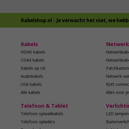
Kabelshop.nl -
Je verwacht het niet, we hebb
Kabels
Netwerk
HDMI Kabels
Netwerkkab
COAX kabels
Netwerkkabe
Kabels op rol
Patchkasten
Audiokabels
Netwerk swi
USB kabels
RJ45 connec
Alle kabels
Alles voor j
Telefoon & Tablet
Verlichti
Telefoon oplaadkabels
LED lampen
Telefoon opladers
Buitenverlic