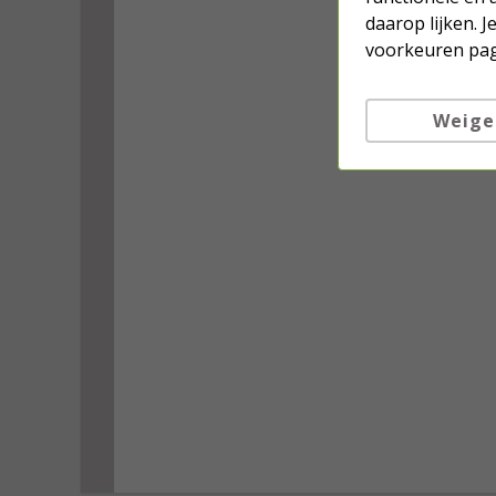
daarop lijken. 
voorkeuren pag
Weige