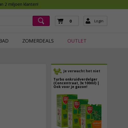
Assortimentsboek 2026
n 2 miljoen klanten!
ging
mera's
Login
0
ging
BAD
ZOMERDEALS
OUTLET
Je verwacht het niet
Turbo onkruidverdelger
(Concentraat, 3x 100ml) |
Ook voor je gazon!
43,
50
4,
95
40,
89
incl. btw