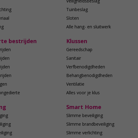
n
Veiligheidsbeslag
chting
Tuinbeslag
riaal
Sloten
ing
Alle hang- en sluitwerk
te bestrijden
Klussen
rijden
Gereedschap
ijden
Sanitair
ijden
Verfbenodigdheden
rijden
Behangbenodigdheden
agen
Ventilatie
ongedierte
Alles voor je klus
ing
Smart Home
ging
Slimme beveiliging
liging
Slimme brandbeveiliging
liging
Slimme verlichting