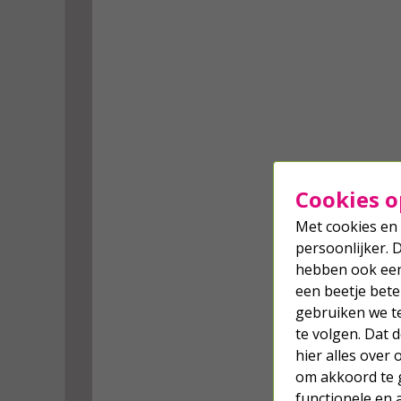
Cookies o
Met cookies en 
persoonlijker. 
hebben ook een 
een beetje bete
gebruiken we t
te volgen. Dat
hier alles over
om akkoord te g
functionele en 