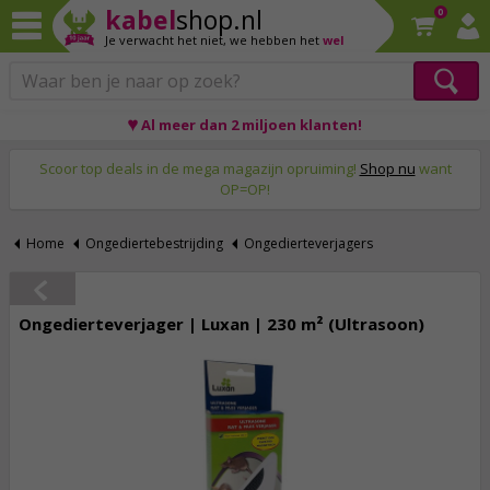
kabel
shop.nl
0
Je verwacht het niet,
we hebben het
wel
♥ Al meer dan 2 miljoen klanten!
Op werkdagen voor 23:59 uur besteld, morgen thuis!
Scoor top deals in de mega magazijn opruiming!
Shop nu
want
OP=OP!
Home
Ongediertebestrijding
Ongedierteverjagers
Ongedierteverjager | Luxan | 230 m² (Ultrasoon)