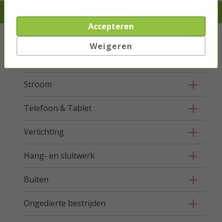
Je verwacht het niet, we hebben het wel
Accepteren
Kabels
Weigeren
Netwerk
Stroom
Telefoon & Tablet
Verlichting
Hang- en sluitwerk
Buiten
Ongedierte bestrijden