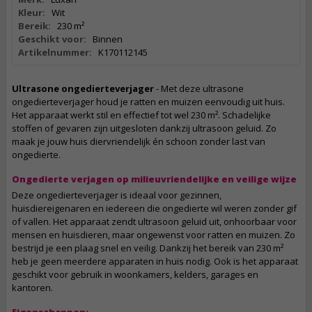
Kleur:
Wit
Bereik:
230 m²
Geschikt voor:
Binnen
Artikelnummer:
K170112145
Ultrasone ongedierteverjager
- Met deze ultrasone
ongedierteverjager houd je ratten en muizen eenvoudig uit huis.
Het apparaat werkt stil en effectief tot wel 230 m². Schadelijke
stoffen of gevaren zijn uitgesloten dankzij ultrasoon geluid. Zo
maak je jouw huis diervriendelijk én schoon zonder last van
ongedierte.
Ongedierte verjagen op milieuvriendelijke en veilige wijze
Deze ongedierteverjager is ideaal voor gezinnen,
huisdiereigenaren en iedereen die ongedierte wil weren zonder gif
of vallen. Het apparaat zendt ultrasoon geluid uit, onhoorbaar voor
mensen en huisdieren, maar ongewenst voor ratten en muizen. Zo
bestrijd je een plaag snel en veilig. Dankzij het bereik van 230 m²
heb je geen meerdere apparaten in huis nodig. Ook is het apparaat
geschikt voor gebruik in woonkamers, kelders, garages en
kantoren.