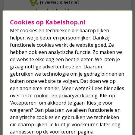
Je verwacht het niet
Turbo onkruidverdelger (Concentraat,
3x 100ml) | Ook voor je gazon!
Cookies op Kabelshop.nl
43,
50
40,
89
Met cookies en technieken die daarop lijken
helpen we je beter en persoonlijker. Dankzij
functionele cookies werkt de website goed. Ze
hebben ook een analytische functie. Zo maken we
de website elke dag een beetje beter. We laten je
graag nuttige advertenties zien. Daarom
gebruiken we technologie om je gedrag binnen en
buiten onze website te volgen. Dat doen we op
een anonieme manier. Meer weten? Lees hier alles
over onze
cookie- en privacyverklaring
. Klik op
we hebben het
wel
'Accepteren' om akkoord te gaan. Kies je voor
weigeren? Dan plaatsen we alleen functionele en
analytische cookies en gebruiken we technieken
Bestel mee
die daarop lijken. Je kunt je voorkeuren later nog
aanpassen op de voorkeuren pagina.