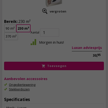
vergroten
Bereik:
230 m²
25,
50
90 m²
230 m²
incl. btw
Aantal
370 m²
Morgen in huis!
Luxan adviesprijs
95
30,
Toevoegen
Aanbevolen accessoires
Ongediertewering
Stekkerdozen
Specificaties
Merk:
Luxan