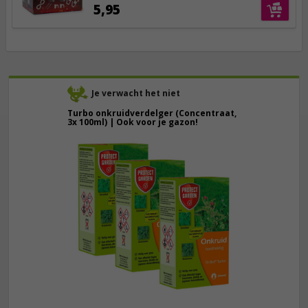
5,95
Je verwacht het niet
Turbo onkruidverdelger (Concentraat,
3x 100ml) | Ook voor je gazon!
43,
50
40,
89