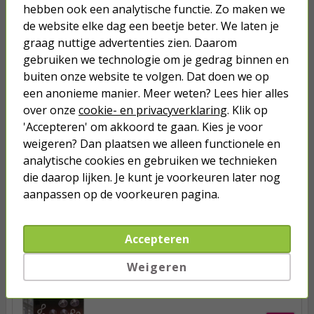
hebben ook een analytische functie. Zo maken we
Klanten geven Kabelshop een 9.1/10
de website elke dag een beetje beter. We laten je
Al 4 keer verkozen tot beste webwinkel
graag nuttige advertenties zien. Daarom
gebruiken we technologie om je gedrag binnen en
Anderen kochten ook...
buiten onze website te volgen. Dat doen we op
AA batterij - Nedis - 4 stuks
een anonieme manier. Meer weten? Lees hier alles
(Alkaline, 1.5 V)
over onze
cookie- en privacyverklaring
. Klik op
'Accepteren' om akkoord te gaan. Kies je voor
2,25
weigeren? Dan plaatsen we alleen functionele en
analytische cookies en gebruiken we technieken
die daarop lijken. Je kunt je voorkeuren later nog
Draadverlichting op batterijen | 2.4
aanpassen op de voorkeuren pagina.
meter | Konstsmide (20 leds,
Druppels, Timer, Binnen)
6,50
Accepteren
Weigeren
Kerstverlichting bevestigingsset |
202 stuks (Binnen/Buiten)