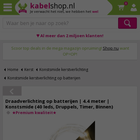
kabel
shop.nl
0
Je verwacht het niet,
we hebben het
wel
♥ Al meer dan 2 miljoen klanten!
Op werkdagen voor 23:59 uur besteld, morgen thuis!
Scoor top deals in de mega magazijn opruiming!
Shop nu
want
OP=OP!
Home
Kerst
Konstsmide kerstverlichting
Konstsmide kerstverlichting op batterijen
Draadverlichting op batterijen | 4.4 meter |
Konstsmide (40 leds, Druppels, Timer, Binnen)
★Premium kwaliteit★