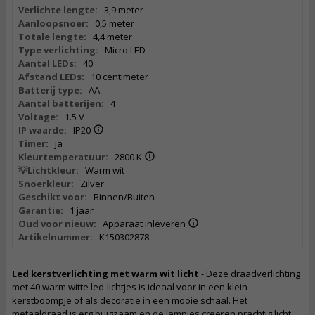
Verlichte lengte:
3,9 meter
Aanloopsnoer:
0,5 meter
Totale lengte:
4,4 meter
Type verlichting:
Micro LED
Aantal LEDs:
40
Afstand LEDs:
10 centimeter
Batterij type:
AA
Aantal batterijen:
4
Voltage:
1.5 V
IP waarde:
IP20
Timer:
ja
Kleurtemperatuur:
2800 K
💡Lichtkleur:
Warm wit
Snoerkleur:
Zilver
Geschikt voor:
Binnen/Buiten
Garantie:
1 jaar
Oud voor nieuw:
Apparaat inleveren
Artikelnummer:
K150302878
Led kerstverlichting met warm wit licht
- Deze draadverlichting
met 40 warm witte led-lichtjes is ideaal voor in een klein
kerstboompje of als decoratie in een mooie schaal. Het
metaaldraad is erg buigzaam en de lampjes creëren prachtig licht.