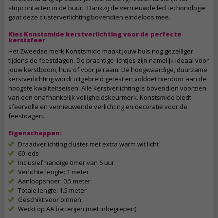
stopcontacten in de buurt. Dankzij de vernieuwde led techonologie
gaat deze clusterverlichting bovendien eindeloos mee.
Kies Konstsmide kerstverlichting voor de perfecte
kerstsfeer
Het Zweedse merk Konstsmide maakt jouw huis nog gezelliger
tijdens de feestdagen. De prachtige lichtjes zijn namelijk ideaal voor
jouw kerstboom, huis of voor je raam. De hoogwaardige, duurzame
kerstverlichting wordt uitgebreid getest en voldoet hierdoor aan de
hoogste kwaliteitseisen. Alle kerstverlichting is bovendien voorzien
van een onafhankelijk veiligheidskeurmerk. Konstsmide biedt
sfeervolle en vernieuwende verlichting en decoratie voor de
feestdagen.
Eigenschappen:
Draadverlichting cluster met extra warm wit licht
60 leds
Inclusief handige timer van 6 uur
Verlichte lengte: 1 meter
Aanloopsnoer: 0.5 meter
Totale lengte: 1.5 meter
Geschikt voor binnen
Werkt op AA batterijen (niet inbegrepen)