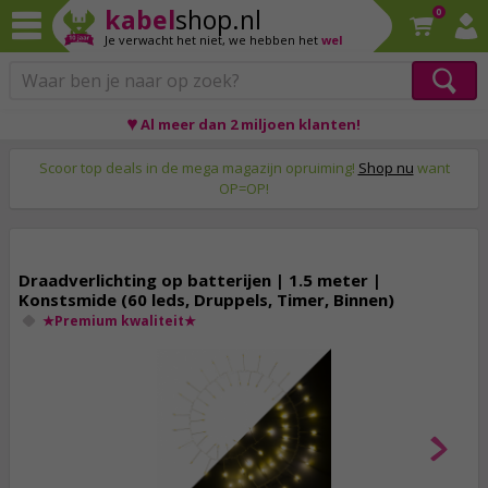
kabel
shop.nl
0
Je verwacht het niet,
we hebben het
wel
♥ Al meer dan 2 miljoen klanten!
Op werkdagen voor 23:59 uur besteld, morgen thuis!
Scoor top deals in de mega magazijn opruiming!
Shop nu
want
OP=OP!
Draadverlichting op batterijen | 1.5 meter |
Konstsmide (60 leds, Druppels, Timer, Binnen)
★Premium kwaliteit★