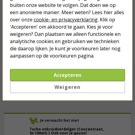
6,50
buiten onze website te volgen. Dat doen we op
een anonieme manier. Meer weten? Lees hier alles
over onze
cookie- en privacyverklaring
. Klik op
Slimme draadverlichting | Nedis
'Accepteren' om akkoord te gaan. Kies je voor
SmartLife | 5 meter (50 leds,
Druppels, Timer, Binnen, Gekleurd)
weigeren? Dan plaatsen we alleen functionele en
analytische cookies en gebruiken we technieken
21,95
die daarop lijken. Je kunt je voorkeuren later nog
aanpassen op de voorkeuren pagina.
Guirlande | Everlands | 2.7 meter
(50 leds , Besneeuwd, Timer,
Batterijen, Binnen)
Accepteren
20,95
Weigeren
Je verwacht het niet
Turbo onkruidverdelger (Concentraat,
3x 100ml) | Ook voor je gazon!