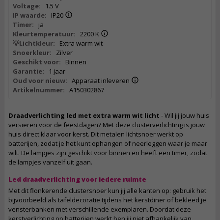
Voltage:
1.5 V
IP waarde:
IP20
Timer:
ja
Kleurtemperatuur:
2200 K
💡Lichtkleur:
Extra warm wit
Snoerkleur:
Zilver
Geschikt voor:
Binnen
Garantie:
1 jaar
Oud voor nieuw:
Apparaat inleveren
Artikelnummer:
A150302867
Draadverlichting led met extra warm wit licht
- Wil jij jouw huis
versieren voor de feestdagen? Met deze clusterverlichting is jouw
huis direct klaar voor kerst. Dit metalen lichtsnoer werkt op
batterijen, zodat je het kunt ophangen of neerleggen waar je maar
wilt. De lampjes zijn geschikt voor binnen en heeft een timer, zodat
de lampjes vanzelf uit gaan.
Led draadverlichting voor iedere ruimte
Met dit flonkerende clustersnoer kun jij alle kanten op: gebruik het
bijvoorbeeld als tafeldecoratie tijdens het kerstdiner of bekleed je
vensterbanken met verschillende exemplaren. Doordat deze
kerstverlichting op batterijen werkt ben jij niet afhankelijk van