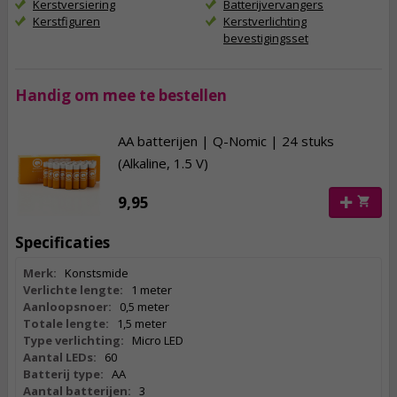
Kerstversiering
Batterijvervangers
Kerstfiguren
Kerstverlichting
bevestigingsset
Handig om mee te bestellen
AA batterijen | Q-Nomic | 24 stuks
(Alkaline, 1.5 V)
9,95
Specificaties
Merk:
Konstsmide
Verlichte lengte:
1 meter
Aanloopsnoer:
0,5 meter
Totale lengte:
1,5 meter
Type verlichting:
Micro LED
Aantal LEDs:
60
Batterij type:
AA
Aantal batterijen:
3