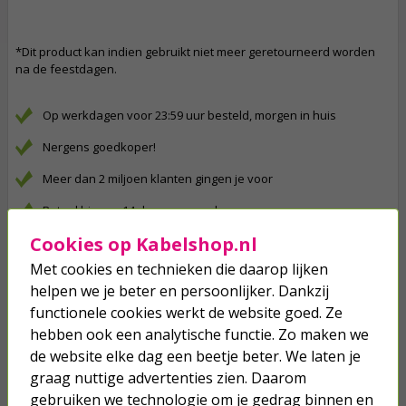
*Dit product kan indien gebruikt niet meer geretourneerd worden
na de feestdagen.
Op werkdagen voor 23:59 uur besteld, morgen in huis
Nergens goedkoper!
Meer dan 2 miljoen klanten gingen je voor
Betaal binnen 14 dagen na aankoop
Cookies op Kabelshop.nl
Klanten geven Kabelshop een 9.1/10
Met cookies en technieken die daarop lijken
Al 4 keer verkozen tot beste webwinkel
helpen we je beter en persoonlijker. Dankzij
functionele cookies werkt de website goed. Ze
Anderen kochten ook...
hebben ook een analytische functie. Zo maken we
Draadverlichting op batterijen | 2.4
de website elke dag een beetje beter. We laten je
meter | Konstsmide (20 leds,
graag nuttige advertenties zien. Daarom
Druppels, Timer, Binnen)
gebruiken we technologie om je gedrag binnen en