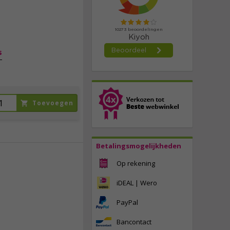
49,
95
incl. btw
s
Toevoegen
Betalingsmogelijkheden
Op rekening
37,
50
iDEAL | Wero
incl. btw
PayPal
Bancontact