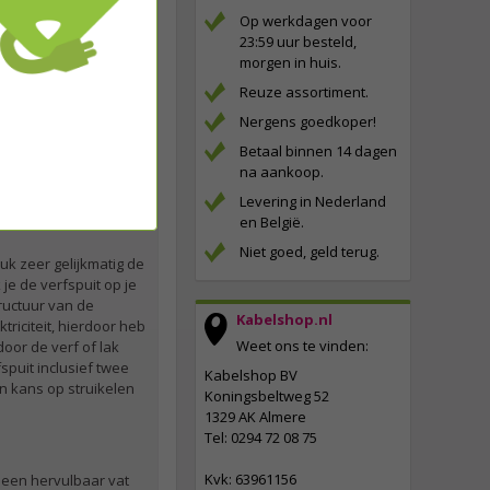
der in de tekst zullen
Op werkdagen voor
23:59 uur besteld,
morgen in huis.
Reuze assortiment.
erk je met een
Nergens goedkoper!
gebruik te maken van
s gelijkmatig
Betaal binnen 14 dagen
de gezondheid. Draag
na aankoop.
Levering in Nederland
en België.
Niet goed, geld terug.
uk zeer gelijkmatig de
je de verfspuit op je
ructuur van de
Kabelshop.nl
riciteit, hierdoor heb
Weet ons te vinden:
oor de verf of lak
puit inclusief twee
Kabelshop BV
en kans op struikelen
Koningsbeltweg 52
1329 AK Almere
Tel: 0294 72 08 75
Kvk: 63961156
, een hervulbaar vat