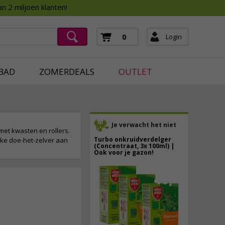
Assortimentsboek 2026
n 2 miljoen klanten!
ging
mera's
Login
0
ging
BAD
ZOMERDEALS
OUTLET
Je verwacht het niet
met kwasten en rollers.
Turbo onkruidverdelger
elke doe-het-zelver aan
(Concentraat, 3x 100ml) |
Ook voor je gazon!
43,
50
40,
89
25,
95
incl. btw