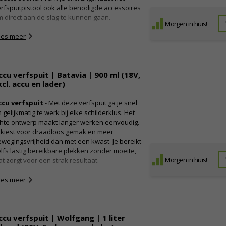
rkwijze.
rfspuitpistool ook alle benodigde accessoires
 direct aan de slag te kunnen gaan.
igenschappen:
Morgen in huis!
Powerplus verfpistool
rvaar de kwaliteit van een Power plus
ees meer
erfpistool
Regelbaar verfdebiet
 hoeft nooit meer te slepen met allerlei
Tankinhoud: 600 milliliter
rfgereedschappen zoals kwasten, rollers,
Luchtdruk: 3.5 bar
rfbeugels en emmers dankzij dit handige
Instelbare sproeipatronen
ccu verfspuit | Batavia | 900 ml (18V,
rfpistool. Het pistool biedt een compacte
Geschikt voor de meeste verfsoorten
xcl. accu en lader)
lossing om snel en vooral netjes te kunnen
nhoud verpakking:
erken. Dankzij de nauwkeurige spuitmond zul
ccu verfspuit
- Met deze verfspuit ga je snel
 geen last hebben van verfspatten op je
1x POWAIR0105 verfpistool
 gelijkmatig te werk bij elke schilderklus. Het
leding of handen. Met de meegeleverde
1x Borstel
chte ontwerp maakt langer werken eenvoudig.
scositeitbeker kun je eenvoudig checken of
1x Handleiding
 kiest voor draadloos gemak en meer
uw verf geschikt is voor de verfspuit. Door
wegingsvrijheid dan met een kwast. Je bereikt
ddel van de geïntegreerde verfdebiet
lfs lastig bereikbare plekken zonder moeite,
gelaar stel de verfspuit precies af op de door
Morgen in huis!
t zorgt voor een strak resultaat.
u gebruikte verf voor een egaal eindresultaat.
ees meer
igenschappen:
Powerplus
130 watt
Ergonomische greep
ccu verfspuit | Wolfgang | 1 liter
Regelbaar verfdebiet