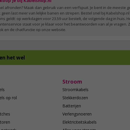
koop je bij Kabelshop.nl
 snel afronden? Maak dan gebruik van een verfspuit. Je bent in de meeste 
k geen last meer van lelijke banen en strepen. Bestel snel bij Kabelshop.nl 
 ons geldt: op werkdagen voor 23.59 uur bestelt, de volgende dag in huis. H
tenservice staat voor je klaar voor het beantwoorden van al je vragen. Zij
ok en de chatfunctie op onze website.
en het wel
Stroom
els
Stroomkabels
ls op rol
Stekkerdozen
Batterijen
tches
Verlengsnoeren
toren
Elektriciteitskabels