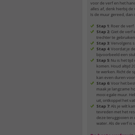
voor de verf en het hand
alles af, denk hierbij d
Is de muur gereed, dan is
Stap 1
: Roer de verf
Stap 2
: Giet de verf
trechter te gebruiken
Stap 3
: Vervolgens s
Stap 4
: Voordat je d
bijvoorbeeld een stuk
Stap 5
: Nu is het ti
komen. Houd altijd 20
te werken. Richt de s
kan even duren voord
Stap 6
: Voor het be
maak je langzame hor
mooi egale muur. Heb
uit, ontkoppel het va
Stap 7
: Als je wilt 
tevreden met het resu
deze teruggooien in 
water. Als de verf i