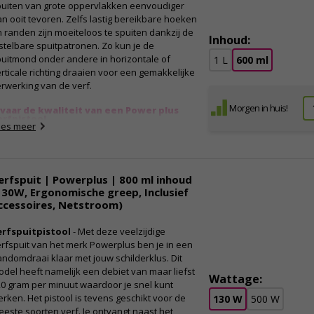
puiten van grote oppervlakken eenvoudiger
n ooit tevoren. Zelfs lastig bereikbare hoeken
 randen zijn moeiteloos te spuiten dankzij de
Inhoud:
stelbare spuitpatronen. Zo kun je de
uitmond onder andere in horizontale of
1 L
600 ml
rticale richting draaien voor een gemakkelijke
rwerking van de verf.
Morgen in huis!
rvaar de kwaliteit van een Power plus
erfpistool
ees meer
l jij een professioneel eindresultaat bij iedere
hilderklus? Dan heb je daarbij natuurlijk goed
rfgereedschap nodig. Met behulp van dit
elzijdige spuitpistool kun je nagenoeg alle
erfspuit | Powerplus | 800 ml inhoud
ppervlakken voorzien van een strakke laag
130W, Ergonomische greep, Inclusief
rf. Zelfs de meest gladde ondergronden zijn
ccessoires, Netstroom)
en probleem voor dit spuitpistool van het
rk Powerplus. Dit model werkt in combinatie
erfspuitpistool
- Met deze veelzijdige
et een compressor (niet meegeleverd) en
rfspuit van het merk Powerplus ben je in een
edt de mogelijkheden om zowel het verfdebiet
ndomdraai klaar met jouw schilderklus. Dit
s het spuitpatroon aan te passen. Dit maakt
del heeft namelijk een debiet van maar liefst
Wattage:
t spuiten van bijvoorbeeld een auto of
0 gram per minuut waardoor je snel kunt
diator nog gemakkelijker. Raadpleeg de
rken. Het pistool is tevens geschikt voor de
130 W
500 W
eegeleverde handleiding voor de beste
este soorten verf. Je ontvangt naast het