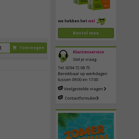
we hebben het
wel
Bestel mee
Toevoegen
Klantenservice
Stel je vraag.
Tel: 0294 72 08 75
Bereikbaar op werkdagen
tussen 09:00 en 17:00
34,
95
Veelgestelde vragen
Contactformulier
incl. btw