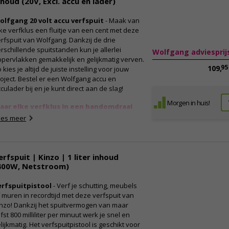
nhoud (20V, Excl. accu en lader)
Tank inhoud: 800 milliliter
Geschikt voor de meeste verfsoorten
olfgang 20 volt accu verfspuit
- Maak van
ke verfklus een fluitje van een cent met deze
rfspuit van Wolfgang. Dankzij de drie
nhoud verpakking:
rschillende spuitstanden kun je allerlei
Wolfgang adviesprij
1x POWX351 verfpistool
pervlakken gemakkelijk en gelijkmatig verven.
95
1x Reservespuitmond
109,
 kies je altijd de juiste instelling voor jouw
1x Reinigingspin
oject. Bestel er een Wolfgang accu en
1x Viscositeitsbeker
culader bij en je kunt direct aan de slag!
1x Sleutel
Morgen in huis!
laar elke verfklus in een handomdraai
1x Handleiding
et deze accu verfspuit van Wolfgang maak je
ees meer
ke verfklus eenvoudig en snel. Dankzij de
rking op accu (niet meegeleverd) geniet je
an maximale bewegingsvrijheid en heb je geen
erfspuit | Kinzo | 1 liter inhoud
st van een vervelend snoer dat in de weg zit.
400W, Netstroom)
 verfspuit beschikt over drie instelbare
uitstanden, waardoor je altijd de juiste
erfspuitpistool
- Verf je schutting, meubels
chniek kunt toepassen op het oppervlak dat je
 muren in recordtijd met deze verfspuit van
lt behandelen. De meegeleverde spuitkop is
nzo! Dankzij het spuitvermogen van maar
schikt voor een brede variatie aan
efst 800 milliliter per minuut werk je snel en
epassingen, zoals water- en
lijkmatig. Het verfspuitpistool is geschikt voor
plosmiddelhoudende verven, primers,