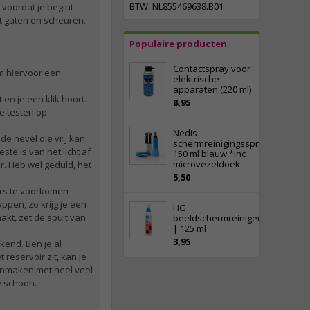
BTW: NL855469638.B01
 voordat je begint
ht gaten en scheuren.
Populaire producten
Contactspray voor
om hiervoor een
elektrische
apparaten (220 ml)
 en je een klik hoort.
8,95
te testen op
Nedis
de nevel die vrij kan
schermreinigingsspray
te is van het licht af
150 ml blauw *inc
microvezeldoek
er. Heb wel geduld, het
5,50
ers te voorkomen
ppen, zo krijg je een
HG
akt, zet de spuit van
beeldschermreiniger
| 125 ml
3,95
kend. Ben je al
reservoir zit, kan je
onmaken met heel veel
e schoon.