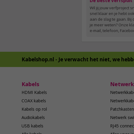
De beste verfspuit 
Wil jij jouw verfproject
snel klaar en je hebt oo
aan de slag te gaan. Bij
je meer weten? Onze klan
e-mail, telefoon, Facebo
Kabelshop.nl -
Je verwacht het niet, we hebb
Kabels
Netwerk
HDMI Kabels
Netwerkkab
COAX kabels
Netwerkkabe
Kabels op rol
Patchkasten
Audiokabels
Netwerk swi
USB kabels
RJ45 connec