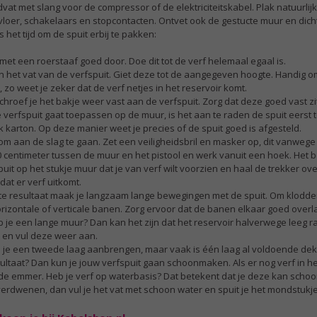
vat met slang voor de compressor of de elektriciteitskabel. Plak natuurlijk
e vloer, schakelaars en stopcontacten. Ontvet ook de gestucte muur en dic
 het tijd om de spuit erbij te pakken:
 met een roerstaaf goed door. Doe dit tot de verf helemaal egaal is.
 in het vat van de verfspuit. Giet deze tot de aangegeven hoogte. Handig 
, zo weet je zeker dat de verf netjes in het reservoir komt.
chroef je het bakje weer vast aan de verfspuit. Zorg dat deze goed vast zit
e verfspuit gaat toepassen op de muur, is het aan te raden de spuit eerst 
 karton. Op deze manier weet je precies of de spuit goed is afgesteld.
jd om aan de slag te gaan. Zet een veiligheidsbril en masker op, dit vanwege 
 centimeter tussen de muur en het pistool en werk vanuit een hoek. Het bes
puit op het stukje muur dat je van verf wilt voorzien en haal de trekker ov
at er verf uitkomt.
ste resultaat maak je langzaam lange bewegingen met de spuit. Om klodd
izontale of verticale banen. Zorg ervoor dat de banen elkaar goed overla
 je een lange muur? Dan kan het zijn dat het reservoir halverwege leeg ra
t en vul deze weer aan.
kan je een tweede laag aanbrengen, maar vaak is één laag al voldoende dek
ltaat? Dan kun je jouw verfspuit gaan schoonmaken. Als er nog verf in het 
de emmer. Heb je verf op waterbasis? Dat betekent dat je deze kan scho
s verdwenen, dan vul je het vat met schoon water en spuit je het mondstukj