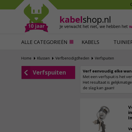
Mollen verjagen
Verfbenodigdhede
Slakken bestrijden
Behangbenodigdh
kabel
shop.nl
Katten verjagen
Ventilatie
Je verwacht het niet,
we hebben het
w
Alles tegen ongedierte
Alles voor je klus
ALLE CATEGORIEËN
KABELS
TUINIE
Home
Klussen
Verfbenodigdheden
Verfspuiten
Verf eenvoudig elke wan
Verfspuiten
Met een verfspuit is het v
Het resultaat is gelijkmati
de slag kan gaan!
V
i
I
V