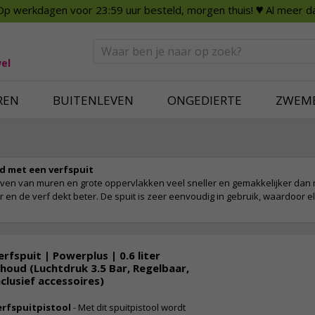
Op werkdagen voor 23:59 uur besteld, morgen thuis!
♥ Al meer da
n
Smart Home
Slimme beveili
eden
Huishouden
Beveiligingsca
Deurbellen
Dummy beveili
el
Alles voor in huis
Alle beveiliging
REN
BUITENLEVEN
ONGEDIERTE
ZWEM
d met een verfspuit
erven van muren en grote oppervlakken veel sneller en gemakkelijker dan 
ger en de verf dekt beter. De spuit is zeer eenvoudig in gebruik, waardoor 
erfspuit | Powerplus | 0.6 liter
nhoud (Luchtdruk 3.5 Bar, Regelbaar,
nclusief accessoires)
erfspuitpistool
- Met dit spuitpistool wordt