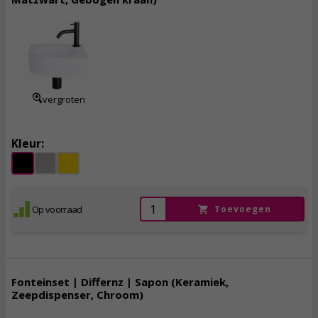
139,
95
incl. btw
vergroten
Kleur:
Op voorraad
Toevoegen
Fonteinset | Differnz | Sapon (Keramiek,
Zeepdispenser, Chroom)