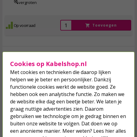
vergroten
Op voorraad
Toevoegen
Fonteinset | Differnz | Ravo (Keramiek, Handdoekrek,
Matzwart, Rechte kraan)
Cookies op Kabelshop.nl
Met cookies en technieken die daarop lijken
helpen we je beter en persoonlijker. Dankzij
181,
95
functionele cookies werkt de website goed. Ze
incl. btw
hebben ook een analytische functie. Zo maken we
de website elke dag een beetje beter. We laten je
vergroten
graag nuttige advertenties zien. Daarom
gebruiken we technologie om je gedrag binnen en
buiten onze website te volgen. Dat doen we op
Op voorraad
Toevoegen
een anonieme manier. Meer weten? Lees hier alles