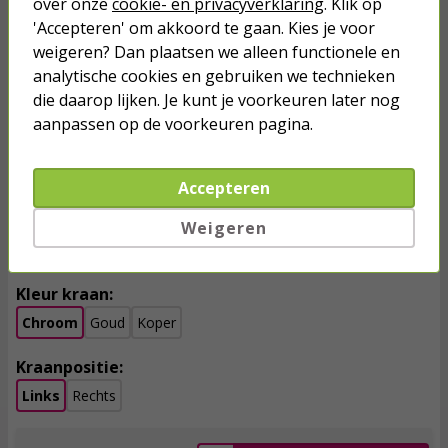
over onze
cookie- en privacyverklaring
. Klik op
'Accepteren' om akkoord te gaan. Kies je voor
weigeren? Dan plaatsen we alleen functionele en
Fonteinset | Differnz | Helios (Keramiek, Chroom,
analytische cookies en gebruiken we technieken
Kraan links)
die daarop lijken. Je kunt je voorkeuren later nog
aanpassen op de voorkeuren pagina.
109,
95
Accepteren
incl. btw
Weigeren
vergroten
Kleur kraan:
Chroom
Goud
Koper
Kraanpositie:
Links
Rechts