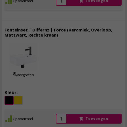
Op voorraad
Toevoegen
Fonteinset | Differnz | Force (Keramiek, Overloop,
Matzwart, Rechte kraan)
139,
00
incl. btw
vergroten
Kleur:
Op voorraad
Toevoegen