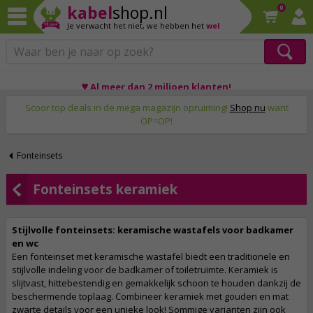
kabel
shop.nl
0
Je verwacht het niet,
we hebben het
wel
Op werkdagen voor 23:59 uur besteld, morgen thuis!
♥ Al meer dan 2 miljoen klanten!
Scoor top deals in de mega magazijn opruiming!
Shop nu
want
OP=OP!
Fonteinsets
Fonteinsets keramiek
Stijlvolle fonteinsets: keramische wastafels voor badkamer
en wc
Een fonteinset met keramische wastafel biedt een traditionele en
stijlvolle indeling voor de badkamer of toiletruimte. Keramiek is
slijtvast, hittebestendig en gemakkelijk schoon te houden dankzij de
beschermende toplaag. Combineer keramiek met gouden en mat
zwarte details voor een unieke look! Sommige varianten zijn ook