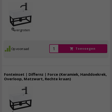
183,
95
incl. btw
vergroten
Op voorraad
Toevoegen
Fonteinset | Differnz | Force (Keramiek, Handdoekrek,
Overloop, Matzwart, Rechte kraan)
174,
50
incl. btw