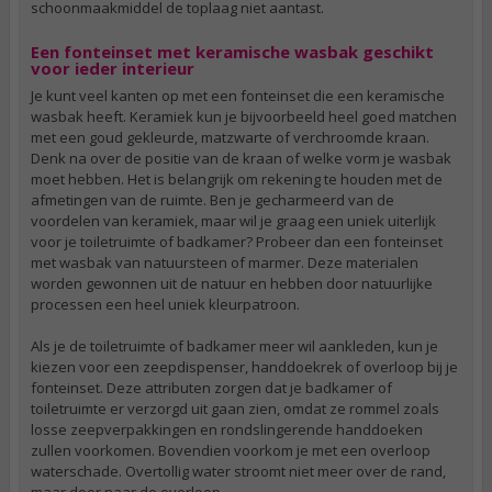
schoonmaakmiddel de toplaag niet aantast.
Een fonteinset met keramische wasbak geschikt
voor ieder interieur
Je kunt veel kanten op met een fonteinset die een keramische
wasbak heeft. Keramiek kun je bijvoorbeeld heel goed matchen
met een goud gekleurde, matzwarte of verchroomde kraan.
Denk na over de positie van de kraan of welke vorm je wasbak
moet hebben. Het is belangrijk om rekening te houden met de
afmetingen van de ruimte. Ben je gecharmeerd van de
voordelen van keramiek, maar wil je graag een uniek uiterlijk
voor je toiletruimte of badkamer? Probeer dan een fonteinset
met wasbak van natuursteen of marmer. Deze materialen
worden gewonnen uit de natuur en hebben door natuurlijke
processen een heel uniek kleurpatroon.
Als je de toiletruimte of badkamer meer wil aankleden, kun je
kiezen voor een zeepdispenser, handdoekrek of overloop bij je
fonteinset. Deze attributen zorgen dat je badkamer of
toiletruimte er verzorgd uit gaan zien, omdat ze rommel zoals
losse zeepverpakkingen en rondslingerende handdoeken
zullen voorkomen. Bovendien voorkom je met een overloop
waterschade. Overtollig water stroomt niet meer over de rand,