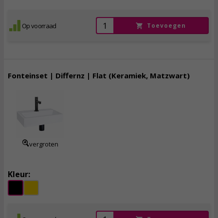
Op voorraad
Toevoegen
Fonteinset | Differnz | Flat (Keramiek, Matzwart)
125,
95
incl. btw
vergroten
Kleur: