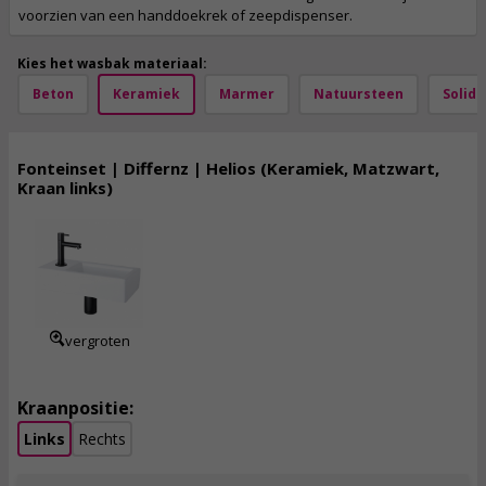
voorzien van een handdoekrek of zeepdispenser.
Kies het wasbak materiaal:
Beton
Keramiek
Marmer
Natuursteen
Solid 
Fonteinset | Differnz | Helios (Keramiek, Matzwart,
Kraan links)
104,
95
incl. btw
vergroten
Kraanpositie:
Links
Rechts