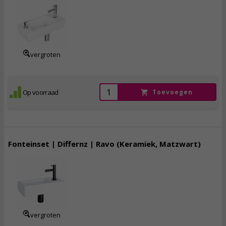
98,
95
incl. btw
vergroten
Op voorraad
Toevoegen
Fonteinset | Differnz | Ravo (Keramiek, Matzwart)
119,
95
incl. btw
vergroten