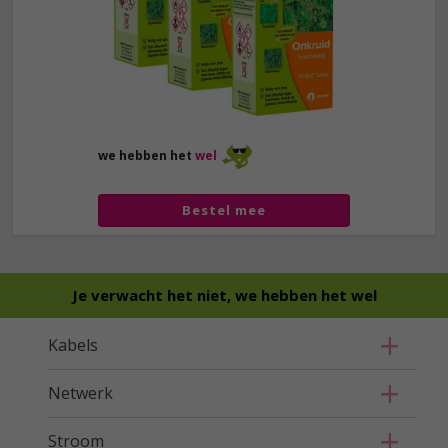
we hebben het
wel
Bestel mee
Je verwacht het niet, we hebben het wel
Kabels
Netwerk
Stroom