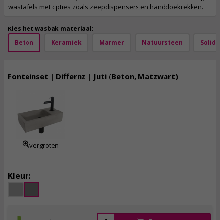
wastafels met opties zoals zeepdispensers en handdoekrekken.
Kies het wasbak materiaal:
Beton
Keramiek
Marmer
Natuursteen
Solid 
Fonteinset | Differnz | Juti (Beton, Matzwart)
116,
95
incl. btw
vergroten
Kleur: