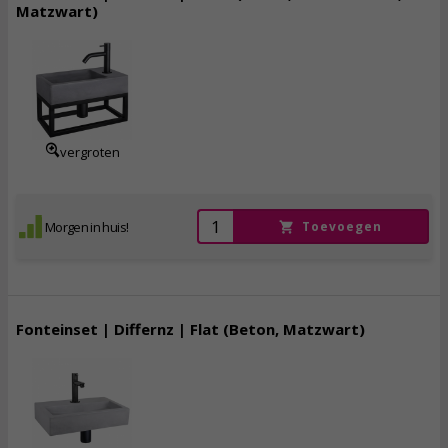
Matzwart)
239,
00
incl. btw
vergroten
Morgen in huis!
Toevoegen
Fonteinset | Differnz | Flat (Beton, Matzwart)
142,
50
incl. btw