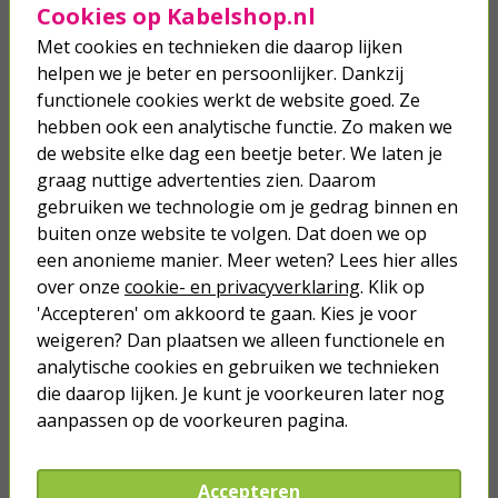
mengsel ontstaat een flexibele substantie die gegoten kan
Cookies op Kabelshop.nl
worden om producten te creëren zoals een wasbak van beton.
Met cookies en technieken die daarop lijken
helpen we je beter en persoonlijker. Dankzij
Wanneer je jouw fonteinset gaat schoonmaken kun je de
wasbak prima meenemen in het proces. Beton is makkelijk af te
functionele cookies werkt de website goed. Ze
nemen met een nat een nat doekje, omdat beton goed bestand
hebben ook een analytische functie. Zo maken we
is tegen water. Dit komt doordat dit soort beton vaak bewerkt
de website elke dag een beetje beter. We laten je
wordt met een speciale laag waardoor de poreuze bovenlaag
graag nuttige advertenties zien. Daarom
goed beschermd wordt. Let daarom op met het gebruik van
schoonmaakmiddelen die een hoge pH waarde hebben, want
gebruiken we technologie om je gedrag binnen en
die tasten deze bovenlaag aan waardoor jouw fonteinset zijn
buiten onze website te volgen. Dat doen we op
glans verliest.
een anonieme manier. Meer weten? Lees hier alles
over onze
cookie- en privacyverklaring
. Klik op
Praktische oplossing voor toilet of badkamer:
betonlook fonteinset
'Accepteren' om akkoord te gaan. Kies je voor
Wasbakken van beton heb je in verschillende vormen een
weigeren? Dan plaatsen we alleen functionele en
maten en passen ideaal bij matzwarte of verchroomde kranen.
analytische cookies en gebruiken we technieken
Om ruimte te besparen kun je bijvoorbeeld kiezen voor een
die daarop lijken. Je kunt je voorkeuren later nog
hoekfontein met ronde wasbak. Als je genoeg ruimte te
besteden hebt, dan kun je gaan voor een rechthoekige wastafel
aanpassen op de voorkeuren pagina.
met een kraan gepositioneerd aan de linkerkant, rechterkant of
in het midden. Met een rechthoekige wastafel kun je kiezen
voor verschillende opties zoals een zeepdispenser,
Accepteren