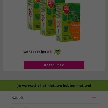
we hebben het
wel
Bestel mee
Je verwacht het niet, we hebben het wel
Kabels