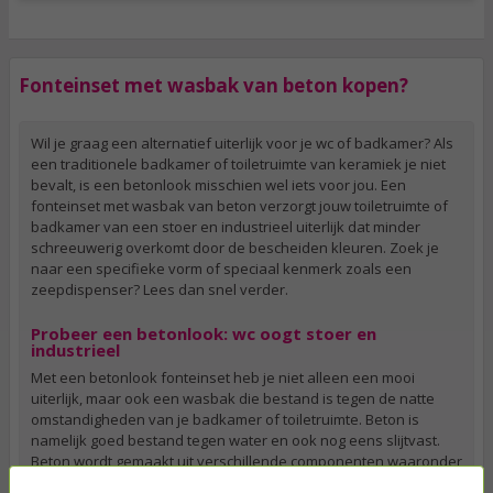
Fonteinset met wasbak van beton kopen?
Wil je graag een alternatief uiterlijk voor je wc of badkamer? Als
een traditionele badkamer of toiletruimte van keramiek je niet
bevalt, is een betonlook misschien wel iets voor jou. Een
fonteinset met wasbak van beton verzorgt jouw toiletruimte of
badkamer van een stoer en industrieel uiterlijk dat minder
schreeuwerig overkomt door de bescheiden kleuren. Zoek je
naar een specifieke vorm of speciaal kenmerk zoals een
zeepdispenser? Lees dan snel verder.
Probeer een betonlook: wc oogt stoer en
industrieel
Met een betonlook fonteinset heb je niet alleen een mooi
uiterlijk, maar ook een wasbak die bestand is tegen de natte
omstandigheden van je badkamer of toiletruimte. Beton is
namelijk goed bestand tegen water en ook nog eens slijtvast.
Beton wordt gemaakt uit verschillende componenten waaronder
granulaat, water en een bindmiddel zoals cement. Uit dit