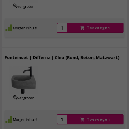
vergroten
Morgen in huis!
Toevoegen
Fonteinset | Differnz | Cleo (Rond, Beton, Matzwart)
204,
95
incl. btw
vergroten
Morgen in huis!
Toevoegen