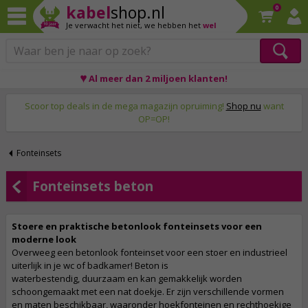
kabel
shop.nl
0
Je verwacht het niet,
we hebben het
wel
♥ Al meer dan 2 miljoen klanten!
Op werkdagen voor 23:59 uur besteld, morgen thuis!
Scoor top deals in de mega magazijn opruiming!
Shop nu
want
OP=OP!
Fonteinsets
Fonteinsets beton
Stoere en praktische betonlook fonteinsets voor een
moderne look
Overweeg een betonlook fonteinset voor een stoer en industrieel
uiterlijk in je wc of badkamer! Beton is
waterbestendig, duurzaam en kan gemakkelijk worden
schoongemaakt met een nat doekje. Er zijn verschillende vormen
en maten beschikbaar, waaronder hoekfonteinen en rechthoekige