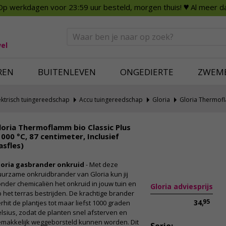
Op werkdagen voor 23:59 uur besteld, morgen thuis!
♥ Al meer da
n
Smart Home
Slimme beveili
eden
Huishouden
Beveiligingsca
Deurbellen
Dummy beveili
el
Alles voor in huis
Alle beveiliging
REN
BUITENLEVEN
ONGEDIERTE
ZWEM
ektrisch tuingereedschap
Accu tuingereedschap
Gloria
Gloria Thermof
loria Thermoflamm bio Classic Plus
1000 °C, 87 centimeter, Inclusief
asfles)
loria gasbrander onkruid
- Met deze
urzame onkruidbrander van Gloria kun jij
nder chemicaliën het onkruid in jouw tuin en
Gloria adviesprijs
 het terras bestrijden. De krachtige brander
95
34,
rhit de plantjes tot maar liefst 1000 graden
lsius, zodat de planten snel afsterven en
emakkelijk weggeborsteld kunnen worden. Dit