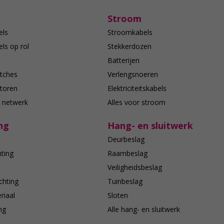
Stroom
els
Stroomkabels
ls op rol
Stekkerdozen
Batterijen
tches
Verlengsnoeren
toren
Elektriciteitskabels
e netwerk
Alles voor stroom
ng
Hang- en sluitwerk
Deurbeslag
hting
Raambeslag
n
Veiligheidsbeslag
chting
Tuinbeslag
riaal
Sloten
ing
Alle hang- en sluitwerk