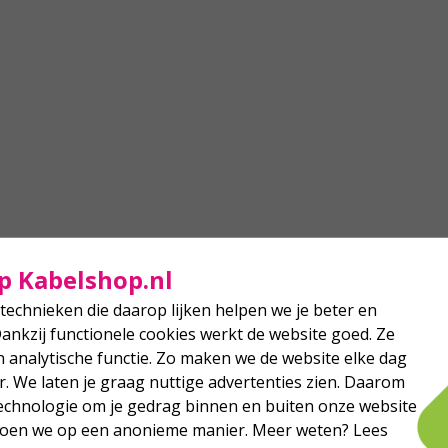
er weg of blijft het terugkeren, herhaal dan de
sfles goed aangesloten zit.
ehandeling een aantal keer voor een optimaal
sultaat.
igenschappen:
igenschappen:
Inhoud: 600 ml/330g
Gasmengsel: 70% butaan, 30% propaan
Onkruidbrander met ergonomisch handvat
Te gebruiken met Gloria Thermoflamm bio
Doodt onkruid met thermische schok
Classic en Comfort (PLUS)
Milieuvriendelijke onkruidbestrijding
Gebruik bij droog weer
Eenvoudige bediening dankzij de wieltjes
Stralingsoppervlak: 150 cm²
Maximaal vermogen: 2000 watt
Met trekontlasting voor stroomkabel
Model: Gloria Thermoflamm bio Fix
Garantie: 2 jaar
p Kabelshop.nl
technieken die daarop lijken helpen we je beter en
Dankzij functionele cookies werkt de website goed. Ze
analytische functie. Zo maken we de website elke dag
r. We laten je graag nuttige advertenties zien. Daarom
echnologie om je gedrag binnen en buiten onze website
 doen we op een anonieme manier. Meer weten? Lees