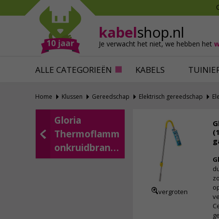
Mollen verjagen
Verfbenodigdhede
Slakken bestrijden
Behangbenodigdh
kabel
shop.nl
Katten verjagen
Ventilatie
Je verwacht het niet,
we hebben het
w
Alles tegen ongedierte
Alles voor je klus
ALLE CATEGORIEËN
KABELS
TUINIE
Home
Klussen
Gereedschap
Elektrisch gereedschap
El
Gloria
G
(
Thermoflamm
g
onkruidbranders
G
du
zo
op
vergroten
ve
Ce
g