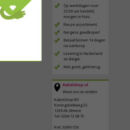
Op werkdagen voor
23:59 uur besteld,
morgen in huis.
Reuze assortiment.
Nergens goedkoper!
Betaal binnen 14 dagen
na aankoop.
Levering in Nederland
en België.
Niet goed, geld terug.
Kabelshop.nl
Weet ons te vinden:
Kabelshop BV
Koningsbeltweg 52
1329 AK Almere
Tel: 0294 72 08 75
Kvk: 63961156