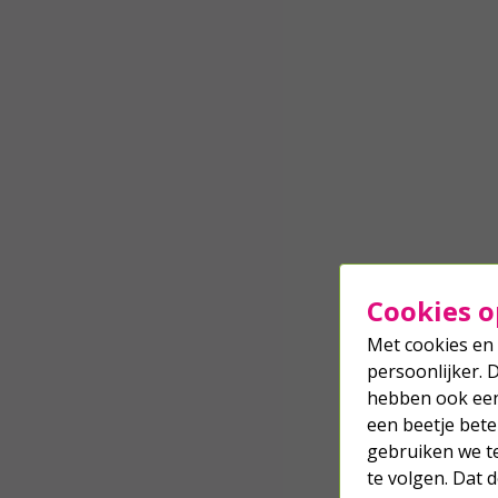
ke
ga
b
re
E
E
Cookies o
Met cookies en 
persoonlijker. 
hebben ook een 
een beetje bete
gebruiken we t
te volgen. Dat