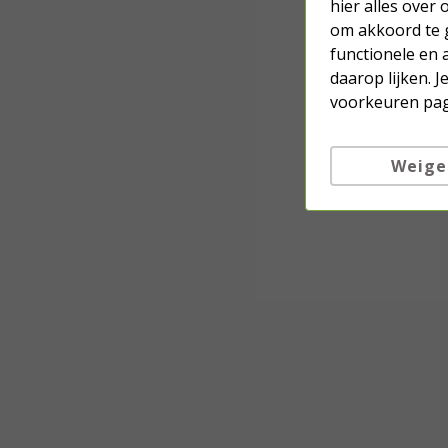
hier alles over
om akkoord te g
functionele en 
daarop lijken. 
voorkeuren pag
Weige