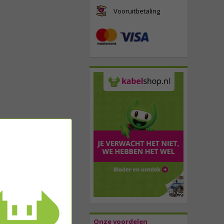
Vooruitbetaling
Onze voordelen