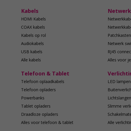
Kabels
Netwerk
HDMI Kabels
Netwerkkab
COAX kabels
Netwerkkabe
Kabels op rol
Patchkasten
Audiokabels
Netwerk swi
USB kabels
RJ45 connec
Alle kabels
Alles voor j
Telefoon & Tablet
Verlichti
Telefoon oplaadkabels
LED lampen
Telefoon opladers
Buitenverlic
Powerbanks
Lichtslange
Tablet opladers
Slimme verli
Draadloze opladers
Schakelmate
Alles voor telefoon & tablet
Alle verlicht