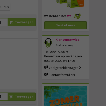
t Plus
we hebben het
wel
Toevoegen
Bestel mee
Klantenservice
Stel je vraag.
Tel: 0294 72 08 75
46,
95
Bereikbaar op werkdagen
incl. btw
tussen 09:00 en 17:00
Veelgestelde vragen
Contactformulier
Toevoegen