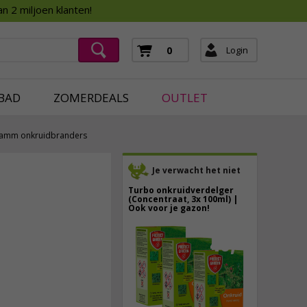
Assortimentsboek 2026
n 2 miljoen klanten!
ging
mera's
Login
0
ging
BAD
ZOMERDEALS
OUTLET
lamm onkruidbranders
Je verwacht het niet
Turbo onkruidverdelger
29,
95
(Concentraat, 3x 100ml) |
Ook voor je gazon!
incl. btw
43,
50
40,
89