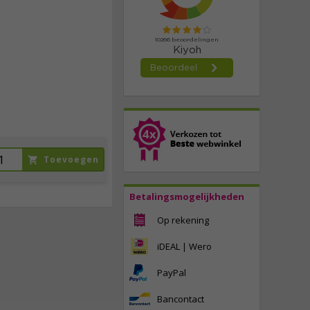
incl. btw
Toevoegen
Betalingsmogelijkheden
Op rekening
iDEAL | Wero
PayPal
Bancontact