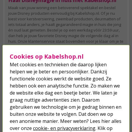
Haal Disneymagie in huis met Kabelshop.nl
Maak van jouw woning een betoverend spektakel en bestel
jouw Disney producten eenvoudig bij Kabelshop.nl. Of je nu
kiest voor kerstversiering, zwembad producten, deurmatten of
iets totaal anders, je haalt gegarandeerd magie in huis die jong
én oud laat genieten. Bestel je op een werkdag vóór 23:59 uur,
dan heb je jouw favoriete Disney magie de volgende dag al in
huis. Onze klantenservice staat bovendien voor je klaar om je te
helpen bij al je vragen of wensen.
Cookies op Kabelshop.nl
Met cookies en technieken die daarop lijken
helpen we je beter en persoonlijker. Dankzij
Je verwacht het niet
functionele cookies werkt de website goed. Ze
Turbo onkruidverdelger (Concentraat,
3x 100ml) | Ook voor je gazon!
hebben ook een analytische functie. Zo maken we
de website elke dag een beetje beter. We laten je
43,
50
40,
89
graag nuttige advertenties zien. Daarom
gebruiken we technologie om je gedrag binnen en
buiten onze website te volgen. Dat doen we op
een anonieme manier. Meer weten? Lees hier alles
over onze
cookie- en privacyverklaring
. Klik op