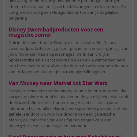
uitstraling. Beelden van jouw favoriete personages brengen
sfeer in huis of tuin en zijn echte blikvangers in elk interieur. Zo
voeg je eenvoudig een vleugje Disney toe aan je dagelijkse
omgeving.
Disney zwembadproducten voor een
magische zomer
Ook in de zomer hoef je Disney niet te missen. Met Disney
zwembadproducten zorg je voor plezier en verkoeling in stijl van
jouw favoriete films en personages. Denk aan vrolijke
opblaasartikelen en accessoires die van elk zwembadmoment
een feest maken. Ideaal voor kinderen én volwassenen die hun
zomerdagen net dat beetje extra magie willen geven.
Van Mickey naar Marvel tot Star Wars
Disney is echt niets zonder Mickey, Minnie en hun vrienden, die
zorgen tenslotte voor al het plezier en de gezelligheid. Maar ook
de Marvel helden (en schurken) mogen niet missen in jouw
interieur, of dit nu alleen tijdens een specifieke periode is of het
gehele jaar door. En voor wie droomt van een galactische
sferen, de iconische Star Wars figuren zorgen voor een
onvergetelijke mix van magie en avontuur.