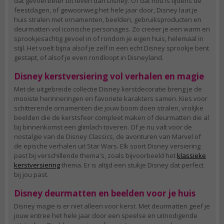
dat gevoel beter tot leven dan Disney. Of dat nou is tijdens de
feestdagen, of gewoonweg het hele jaar door, Disney laat je
huis stralen met ornamenten, beelden, gebruiksproducten en
deurmatten vol iconische personages. Zo creëer je een warm en
sprookjesachtig gevoel in of rondom je eigen huis, helemaal in
stijl. Het voelt bijna alsof je zelf in een echt Disney sprookje bent
gestapt, of alsof je even rondloopt in Disneyland.
Disney kerstversiering vol verhalen en magie
Met de uitgebreide collectie Disney kerstdecoratie breng je de
mooiste herinneringen en favoriete karakters samen. Kies voor
schitterende ornamenten die jouw boom doen stralen, vrolijke
beelden die de kerstsfeer compleet maken of deurmatten die al
bij binnenkomst een glimlach toveren. Of je nu valt voor de
nostalgie van de Disney Classics, de avonturen van Marvel of
de epische verhalen uit Star Wars. Elk soort Disney versiering
past bij verschillende thema's, zoals bijvoorbeeld het
klassieke
kerstversiering
thema. Er is altijd een stukje Disney dat perfect
bij jou past.
Disney deurmatten en beelden voor je huis
Disney magie is er niet alleen voor kerst. Met deurmatten geef je
jouw entree het hele jaar door een speelse en uitnodigende