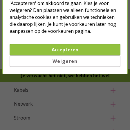
'Accepteren' om akkoord te gaan. Kies je voor
weigeren? Dan plaatsen we alleen functionele en
analytische cookies en gebruiken we technieken
die daarop lijken. Je kunt je voorkeuren later nog
aanpassen op de voorkeuren pagina.
we hebben het
wel
Accepteren
Bestel mee
Weigeren
Je verwacht het niet, we hebben het wel
Kabels
Netwerk
Stroom