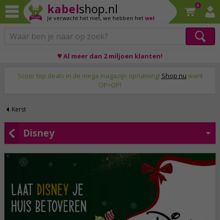
kabel
shop.nl
0
Je verwacht het niet,
we hebben het
wel
♥ Al meer dan 2 miljoen klanten!
Op werkdagen voor 23:59 uur besteld, morgen thuis!
Scoor top deals in de mega magazijn opruiming!
Shop nu
want
OP=OP!
Kerst
Disney