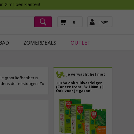
Assortimentsboek 2026
n 2 miljoen klanten!
ging
mera's
Login
0
ging
BAD
ZOMERDEALS
OUTLET
Je verwacht het niet
e groot liefhebber is
Turbo onkruidverdelger
ijdens de feestdagen. Zo
(Concentraat, 3x 100ml) |
Ook voor je gazon!
43,
50
40,
89
7,
95
incl. btw