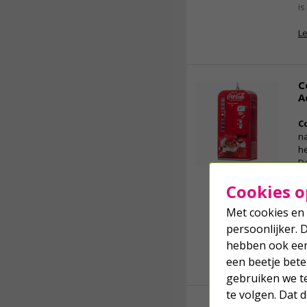
is
L
C
A
C
na
h
D
ke
vergroten
Cookies o
n
vr
Met cookies en 
a
persoonlijker. 
ke
be
hebben ook een 
L
een beetje bete
gebruiken we t
te volgen. Dat
C