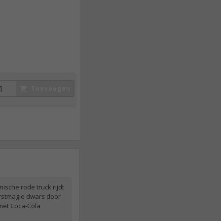
19,
95
incl. btw
Toevoegen
ische rode truck rijdt
erstmagie dwars door
 met Coca-Cola