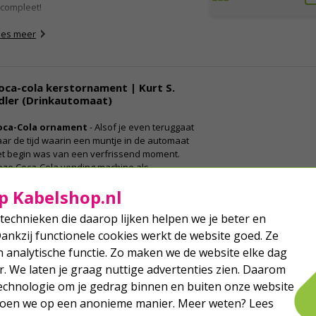
 compleet!
ees meer
oca-cola kerstornament | Kurt S.
dler (Drinkautomaat)
oca-Cola ornament
- Alsof je even teruggaat
ar de tijd waarin een muntje in de automaat
et begin was van een verfrissend moment.
eze Coca-Cola vending machine als
rsthanger brengt die nostalgische beleving
p Kabelshop.nl
aar de feestdagen en geeft je kerstboom een
olijke vintage uitstraling. Combineer met
Tijdelijk
technieken die daarop lijken helpen we je beter en
ndere Coca-Cola ornamenten of rode
uitverkocht
Dankzij functionele cookies werkt de website goed. Ze
rstballen voor de ultieme Coca-Cola
levering.
analytische functie. Zo maken we de website elke dag
ees meer
r. We laten je graag nuttige advertenties zien. Daarom
echnologie om je gedrag binnen en buiten onze website
 doen we op een anonieme manier. Meer weten? Lees
oca-Cola kerst ornament | Kurt S.