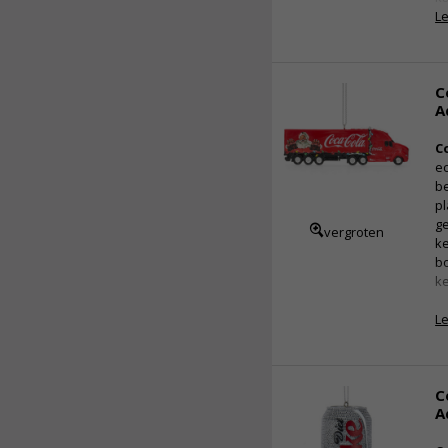
L
C
A
C
ec
be
pl
ge
vergroten
ke
b
k
L
C
A