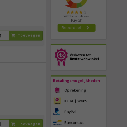
incl. btw
Toevoegen
16,
95
Betalingsmogelijkheden
incl. btw
Op rekening
iDEAL | Wero
PayPal
Bancontact
Toevoegen