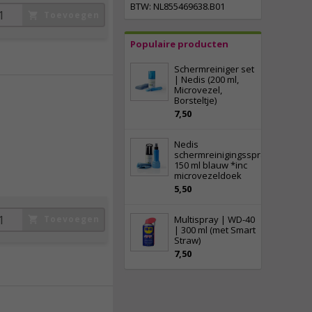
BTW: NL855469638.B01
Toevoegen
Populaire producten
Schermreiniger set
| Nedis (200 ml,
Microvezel,
Borsteltje)
7,50
17,
95
incl. btw
Nedis
schermreinigingsspray
150 ml blauw *inc
microvezeldoek
5,50
Toevoegen
Multispray | WD-40
| 300 ml (met Smart
Straw)
7,50