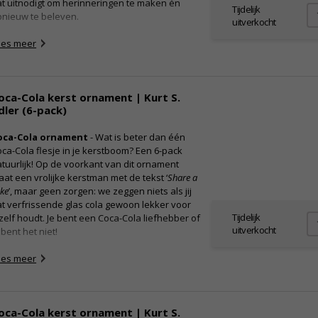
t uitnodigt om herinneringen te maken én
Tijdelijk
pnieuw te beleven.
uitverkocht
ees meer
oca-Cola kerst ornament | Kurt S.
dler (6-pack)
oca-Cola ornament
- Wat is beter dan één
ca-Cola flesje in je kerstboom? Een 6-pack
tuurlijk! Op de voorkant van dit ornament
aat een vrolijke kerstman met de tekst ‘
Share a
ke
’, maar geen zorgen: we zeggen niets als jij
t verfrissende glas cola gewoon lekker voor
Tijdelijk
zelf houdt. Je bent een Coca-Cola liefhebber of
uitverkocht
 bent het niet!
ees meer
oca-Cola kerst ornament | Kurt S.