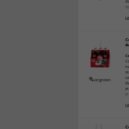
da
o
L
C
A
C
Co
na
st
co
vergroten
da
je
je
L
C