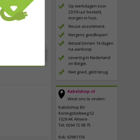
Op werkdagen voor
14,
95
23:59 uur besteld,
morgen in huis.
incl. btw
Reuze assortiment.
Nergens goedkoper!
Betaal binnen 14 dagen
na aankoop.
Toevoegen
Levering in Nederland
en België.
Niet goed, geld terug.
Kabelshop.nl
Weet ons te vinden:
15,
95
Kabelshop BV
Koningsbeltweg 52
incl. btw
1329 AK Almere
Tel: 0294 72 08 75
Kvk: 63961156