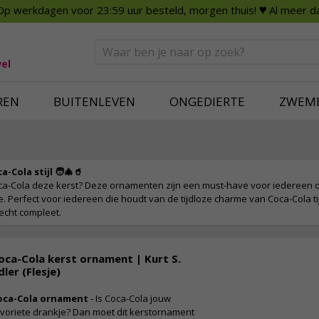
Op werkdagen voor 23:59 uur besteld, morgen thuis!
♥ Al meer da
n
Smart Home
Slimme beveili
eden
Huishouden
Beveiligingsca
Deurbellen
Dummy beveili
el
Alles voor in huis
Alle beveiliging
REN
BUITENLEVEN
ONGEDIERTE
ZWEM
-Cola stijl 🧑‍🎄🥤
oca-Cola deze kerst? Deze ornamenten zijn een must-have voor iedereen di
e. Perfect voor iedereen die houdt van de tijdloze charme van Coca-Cola t
echt compleet.
oca-Cola kerst ornament | Kurt S.
dler (Flesje)
oca-Cola ornament
- Is Coca-Cola jouw
voriete drankje? Dan moet dit kerstornament