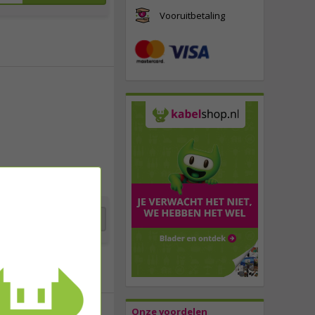
Vooruitbetaling
11,
95
incl. btw
Toevoegen
Onze voordelen