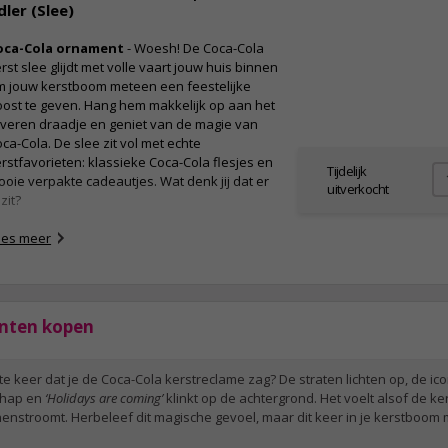
dler (Slee)
oca-Cola ornament
- Woesh! De Coca-Cola
rst slee glijdt met volle vaart jouw huis binnen
m jouw kerstboom meteen een feestelijke
ost te geven. Hang hem makkelijk op aan het
lveren draadje en geniet van de magie van
ca-Cola. De slee zit vol met echte
rstfavorieten: klassieke Coca-Cola flesjes en
Tijdelijk
oie verpakte cadeautjes. Wat denk jij dat er
uitverkocht
 zit?
ees meer
nten kopen
te keer dat je de Coca-Cola kerstreclame zag? De straten lichten op, de icon
chap en
‘Holidays are coming’
klinkt op de achtergrond. Het voelt alsof de k
enstroomt. Herbeleef dit magische gevoel, maar dit keer in je kerstboom