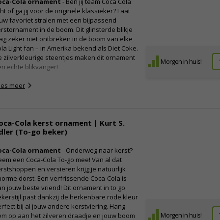
oca-Cola ornament
- Ben jij team Coca Cola
ght of ga jij voor de originele klassieker? Laat
uw favoriet stralen met een bijpassend
rstornament in de boom. Dit glinsterde blikje
g zeker niet ontbreken in de boom van elke
la Light fan – in Amerika bekend als Diet Coke.
 zilverkleurige steentjes maken dit ornament
Morgen in huis!
n echte blikvanger!
ees meer
oca-Cola kerst ornament | Kurt S.
dler (To-go beker)
oca-Cola ornament
- Onderweg naar kerst?
eem een Coca-Cola To-go mee! Van al dat
rstshoppen en versieren krijg je natuurlijk
orme dorst. Een verfrissende Coca-Cola is
n jouw beste vriend! Dit ornament in to go
kerstijl past dankzij de herkenbare rode kleur
rfect bij al jouw andere kerstviering. Hang
Morgen in huis!
em op aan het zilveren draadje en jouw boom