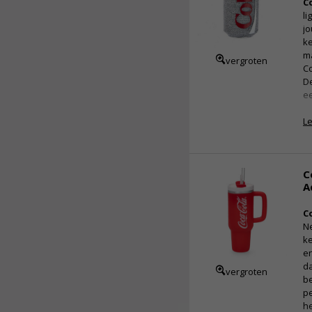
C
li
jo
ke
ma
vergroten
Co
De
ee
L
C
A
C
N
ke
en
da
vergroten
be
pe
h