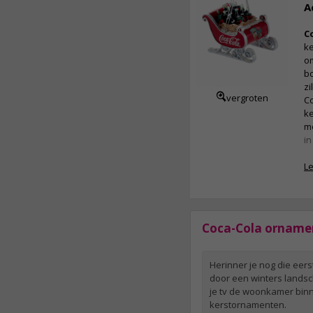
A
C
ke
o
bo
zi
vergroten
Co
ke
mo
in
L
Coca-Cola orname
Herinner je nog die eers
door een winters lands
je tv de woonkamer binn
kerstornamenten.