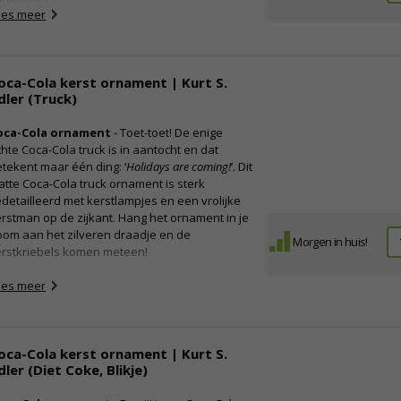
ees meer
oca-Cola kerst ornament | Kurt S.
dler (Truck)
oca-Cola ornament
- Toet-toet! De enige
hte Coca-Cola truck is in aantocht en dat
tekent maar één ding: ‘
Holidays are coming!
’. Dit
atte Coca-Cola truck ornament is sterk
detailleerd met kerstlampjes en een vrolijke
rstman op de zijkant. Hang het ornament in je
oom aan het zilveren draadje en de
Morgen in huis!
erstkriebels komen meteen!
ees meer
oca-Cola kerst ornament | Kurt S.
dler (Diet Coke, Blikje)