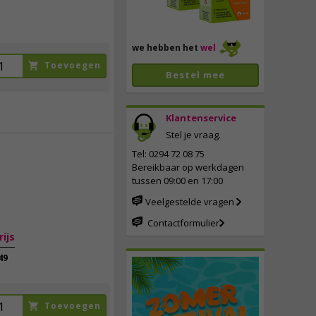
we hebben het
wel
Toevoegen
Bestel mee
Klantenservice
Stel je vraag.
Tel: 0294 72 08 75
Bereikbaar op werkdagen
8,
95
tussen 09:00 en 17:00
incl. btw
Veelgestelde vragen
Contactformulier
rijs
49
,
Toevoegen