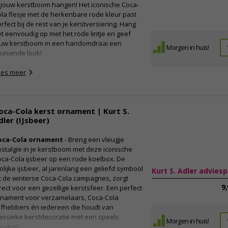
 jouw kerstboom hangen! Het iconische Coca-
la flesje met de herkenbare rode kleur past
rfect bij de rest van je kerstversiering. Hang
t eenvoudig op met het rode lintje en geef
ouw kerstboom in een handomdraai een
Morgen in huis!
uisende look!
ees meer
oca-Cola kerst ornament | Kurt S.
dler (IJsbeer)
oca-Cola ornament
- Breng een vleugje
stalgie in je kerstboom met deze iconische
ca-Cola ijsbeer op een rode koelbox. De
olijke ijsbeer, al jarenlang een geliefd symbool
Kurt S. Adler adviesp
t de winterse Coca-Cola campagnes, zorgt
9
rect voor een gezellige kerstsfeer. Een perfect
rnament voor verzamelaars, Coca-Cola
efhebbers én iedereen die houdt van
assieke kerstdecoratie met een speels
Morgen in huis!
rakter.