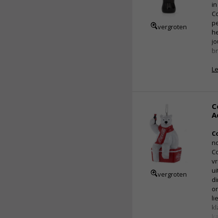
in
Co
pe
vergroten
he
j
br
L
C
A
C
no
Co
vr
ui
vergroten
di
o
li
kl
ka