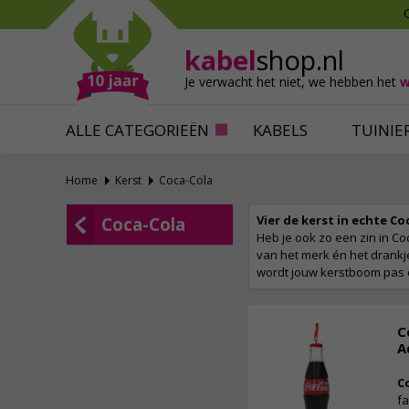
Mollen verjagen
Verfbenodigdhede
Slakken bestrijden
Behangbenodigdh
kabel
shop.nl
Katten verjagen
Ventilatie
Je verwacht het niet,
we hebben het
w
Alles tegen ongedierte
Alles voor je klus
ALLE CATEGORIEËN
KABELS
TUINIE
Home
Kerst
Coca-Cola
Vier de kerst in echte Coca
Coca-Cola
Heb je ook zo een zin in C
van het merk én het drankj
wordt jouw kerstboom pas 
C
A
C
fa