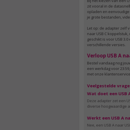
Bij het kiezen van een U
zit vooral in de datasn
opladen en eenvoudige d
je grote bestanden, vide
Let op: de adapter zelf 
naar USB C koppelstuk, d
geschikt is voor USB 3.
verschillende versies.
Verloop USB A na
Bestel vandaag nog jo
een werkdag voor 23:59,
met onze klantenservice
Veelgestelde vrage
Wat doet een USB A
Deze adapter zet een US
diverse hoogwaardige a
Werkt een USB A na
Nee, een USB A naar USB