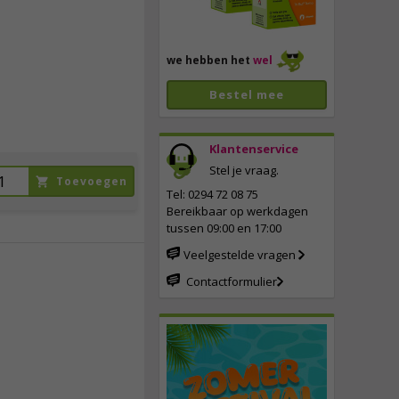
we hebben het
wel
Bestel mee
Klantenservice
Stel je vraag.
Toevoegen
Tel: 0294 72 08 75
Bereikbaar op werkdagen
tussen 09:00 en 17:00
Veelgestelde vragen
Contactformulier
5,
50
incl. btw