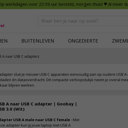
Op werkdagen voor 23:59 uur besteld, morgen thuis!
♥ Al meer da
n
Smart Home
Slimme beveili
eden
Huishouden
Beveiligingsca
Deurbellen
Dummy beveili
el
Alles voor in huis
Alle beveiliging
REN
BUITENLEVEN
ONGEDIERTE
ZWEM
B A naar USB C adapters
dapter sluit je nieuwe USB C apparaten eenvoudig aan op oudere USB A o
laden én dataoverdracht. Dit compacte verloopstukje neem je overal mee 
kaar blijven werken.
SB A naar USB C adapter | Goobay |
SB 3.0 (Wit)
dapter USB A male naar USB C female
- Met
ze adapter kun jij jouw laptop met USB A