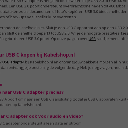
SB naar USB C adapter is het goed om te weten of je USB 2.0 of USB 3.0 nod
elheid. Een USB 2.0 poort ondersteunt overdrachtssnelheden tot 480 Mbps. 
atataken zoals documenten of foto's kopiëren. USB 3.0 biedt snelheden
o’s of back-ups veel sneller kunt overzetten.
verandert de snelheid niet. Sluit je een USB C apparaat aan op een USB 2.
an blijft de snelheid beperkt tot USB 2.0. Wil je de hoogste prestaties, ki
0 én gebruik een USB 3.0 poort. Op onze pagina over
USB
, vind je meer inf
ar USB C kopen bij Kabelshop.nl
uw
USB adapter
bij Kabelshop.nl en ontvang jouw pakketje morgen al in huis
 dan ontvang je je bestelling de volgende dag. Heb je nog vragen, neem d
.
n
 naar USB C adapter precies?
B A poort om naar een USB C aansluiting, zodat je USB C apparaten kunt v
dapter op Kabelshop.nl.
ar C adapter ook voor audio en video?
 C adapter ondersteunt alleen data en stroom.