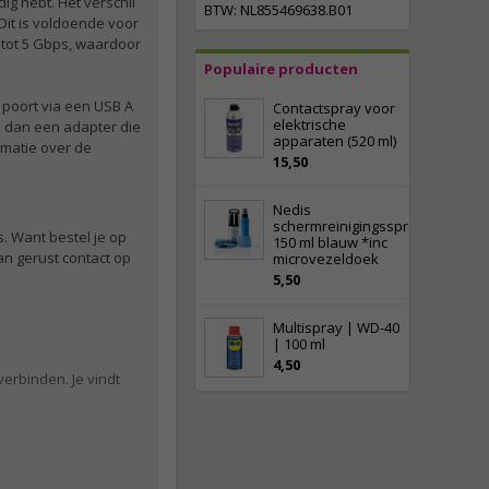
ig hebt. Het verschil
BTW: NL855469638.B01
Dit is voldoende voor
 tot 5 Gbps, waardoor
Populaire producten
0 poort via een USB A
Contactspray voor
elektrische
es dan een adapter die
apparaten (520 ml)
ormatie over de
15,50
Nedis
schermreinigingsspray
. Want bestel je op
150 ml blauw *inc
an gerust contact op
microvezeldoek
5,50
Multispray | WD-40
| 100 ml
4,50
erbinden. Je vindt