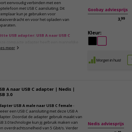
oort eenvoudig verbinden met een
ptelefoon met USB C aansluiting. Dit
Goobay adviesprijs
xemplaar kun je gebruiken voor
99
3,
ataoverdracht en voor het opladen van
pparaten.
Kleur:
itte USB adapter: USB A naar USB C
eze compacte adapter heeft een mannelijke
B A connector en een vrouwelijke USB C
ees meer
nsluiting. Zo kun jij apparaten of kabels met
en USB C connector eenvoudig verbinden met
Morgen in huis!
eze dongle en vervolgens aansluiten op jouw
ptop of computer.
igenschappen:
USB A naar USB C
SB A naar USB C adapter | Nedis |
Connector A: USB A mannelijk
SB 3.0
Connector B: USB C vrouwelijk
Versie: USB 3.0
dapter USB A male naar USB C female
-
Overdrachtssnelheid: 5 Gbit/s
eëer een USB C aansluiting met deze USB A
Let op: ondersteunt geen DP alt mode
dapter. Doordat de adapter gebruik maakt van
B 3.0 technologie kun jij gebruik maken van
Nedis adviesprijs
n overdrachtssnelheid van 5 Gbit/s. Verder