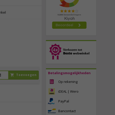
nkel
5,
50
incl. btw
Betalingsmogelijkheden
Toevoegen
Op rekening
iDEAL | Wero
PayPal
Bancontact