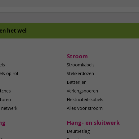
en het wel
Stroom
els
Stroomkabels
ls op rol
Stekkerdozen
Batterijen
tches
Verlengsnoeren
toren
Elektriciteitskabels
e netwerk
Alles voor stroom
ng
Hang- en sluitwerk
Deurbeslag