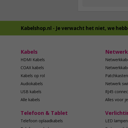
Kabelshop.nl -
Je verwacht het niet, we hebb
Kabels
Netwerk
HDMI Kabels
Netwerkkab
COAX kabels
Netwerkkabe
Kabels op rol
Patchkasten
Audiokabels
Netwerk swi
USB kabels
RJ45 connec
Alle kabels
Alles voor j
Telefoon & Tablet
Verlichti
Telefoon oplaadkabels
LED lampen