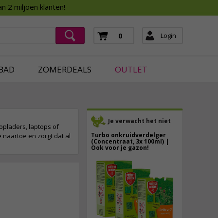
Assortimentsboek 2026
n 2 miljoen klanten!
ging
mera's
Login
0
ging
BAD
ZOMERDEALS
OUTLET
Je verwacht het niet
pladers, laptops of
Turbo onkruidverdelger
naartoe en zorgt dat al
(Concentraat, 3x 100ml) |
Ook voor je gazon!
43,
50
40,
89
2,
95
incl. btw