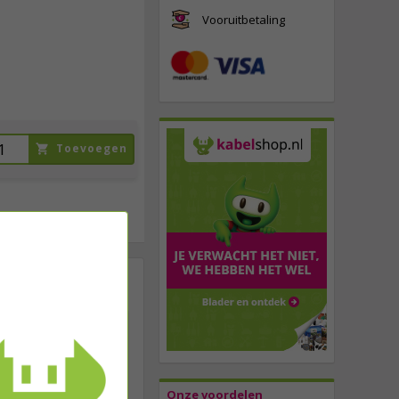
9,
95
Vooruitbetaling
incl. btw
Toevoegen
 wilt koppelen. Ze
 USB C, terwijl
baar. Wij helpen je
Onze voordelen