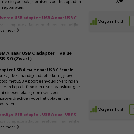
49
7,
n je dit type ook gebruiken voor het opladen
an apparaten.
ilveren USB adapter: USB A naar USB C
Morgen in huis!
eze compacte adapter heeft een mannelijke
B A connector en een vrouwelijke USB C
ees meer
nsluiting. Zo kun jij apparaten of kabels met
en USB C connector eenvoudig verbinden met
eze dongle en vervolgens aansluiten op jouw
SB A naar USB C adapter | Value |
ptop of computer.
SB 3.0 (Zwart)
igenschappen:
dapter USB A male naar USB C female
-
USB A naar USB C
nkzij deze handige adapter kun jij jouw
Connector A: USB A mannelijk
aptop met USB A poort eenvoudig verbinden
Connector B: USB C vrouwelijk
t een koptelefoon met USB C aansluiting. Je
Versie: USB 3.0
nt dit exemplaar gebruiken voor
Overdrachtssnelheid: 5 Gbit/s
ataoverdracht en voor het opladen van
pparaten.
Morgen in huis!
andige USB adapter: USB A naar USB C
eze compacte adapter heeft een mannelijke
B A connector en een vrouwelijke USB C
ees meer
nsluiting. Zo kun jij apparaten of kabels met