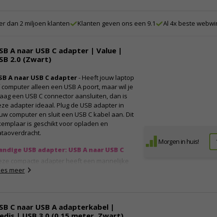
en USB C connector eenvoudig verbinden met
eze dongle en vervolgens aansluiten op jouw
r dan 2 miljoen klanten
Klanten geven ons een 9.1
Al 4x beste webwi
ptop of computer.
igenschappen:
SB A naar USB C adapter | Value |
USB A naar USB C
SB 2.0 (Zwart)
Connector A: USB A mannelijk
Connector B: USB C vrouwelijk
SB A naar USB C adapter
- Heeft jouw laptop
Versie: USB 3.0
 computer alleen een USB A poort, maar wil je
Overdrachtssnelheid: 5 Gbit/s
aag een USB C connector aansluiten, dan is
Let op: ondersteunt geen DP alt mode
ze adapter ideaal. Plug de USB adapter in
uw computer en sluit een USB C kabel aan. Dit
emplaar is geschikt voor opladen en
ataoverdracht.
Morgen in huis!
andige USB adapter: USB A naar USB C
eze compacte adapter heeft een mannelijke
B A connector en een vrouwelijke USB C
ees meer
nsluiting. Zo kun jij apparaten of kabels met
en USB C connector eenvoudig verbinden met
eze dongle en vervolgens aansluiten op jouw
SB C naar USB A adapterkabel |
ptop of computer.
edis | USB 3.0 (0.15 meter, Zwart)