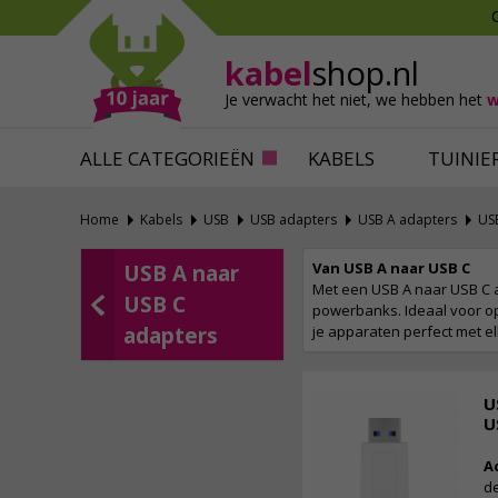
Mollen verjagen
Verfbenodigdhede
Slakken bestrijden
Behangbenodigdh
kabel
shop.nl
Katten verjagen
Ventilatie
Je verwacht het niet,
we hebben het
w
Alles tegen ongedierte
Alles voor je klus
ALLE CATEGORIEËN
KABELS
TUINIE
Home
Kabels
USB
USB adapters
USB A adapters
US
Van USB A naar USB C
USB A naar
Met een USB A naar USB C a
USB C
powerbanks. Ideaal voor op
adapters
je apparaten perfect met el
U
U
A
de