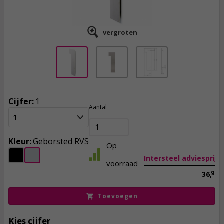
vergroten
Cijfer:
1
27,
95
Aantal
1
incl. btw
Kleur:
Geborsted RVS
Op
Intersteel adviesprijs
voorraad
95
36,
Toevoegen
Kies cijfer