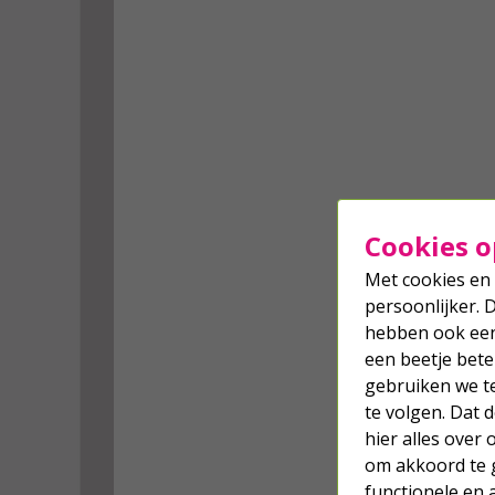
Cookies o
Met cookies en 
persoonlijker. 
hebben ook een 
een beetje bete
gebruiken we t
te volgen. Dat
hier alles over
om akkoord te g
functionele en 