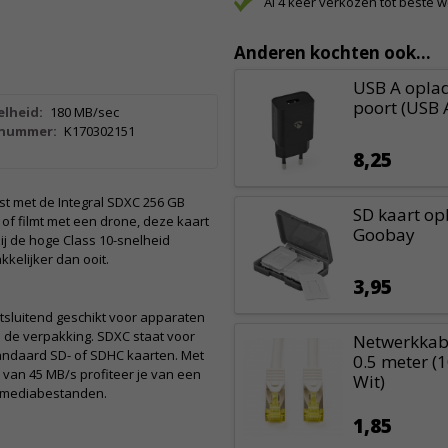
Al 4 keer verkozen tot beste 
Anderen kochten ook...
USB A oplad
poort (USB 
elheid:
180 MB/sec
lnummer:
K170302151
8,25
t met de Integral SDXC 256 GB
SD kaart op
of filmt met een drone, deze kaart
Goobay
ij de hoge Class 10-snelheid
kelijker dan ooit.
3,95
tsluitend geschikt voor apparaten
p de verpakking. SDXC staat voor
Netwerkkabe
andaard SD- of SDHC kaarten. Met
0.5 meter (
 van 45 MB/s profiteer je van een
Wit)
w mediabestanden.
1,85