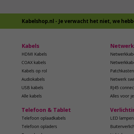
Kabelshop.nl -
Je verwacht het niet, we hebb
Kabels
Netwerk
HDMI Kabels
Netwerkkab
COAX kabels
Netwerkkabe
Kabels op rol
Patchkasten
Audiokabels
Netwerk swi
USB kabels
RJ45 connec
Alle kabels
Alles voor j
Telefoon & Tablet
Verlichti
Telefoon oplaadkabels
LED lampen
Telefoon opladers
Buitenverlic