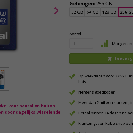
Geheugen:
256 GB
32 GB
64 GB
128 GB
256 G
Aantal
Morgen in 
Toevoeg
Op werkdagen voor 23:59 uur 
huis
Nergens goedkoper!
Meer dan 2 miljoen klanten gi
ekt. Voor aantallen buiten
en door dagelijks wisselende
Betaal binnen 14 dagen na a
Klanten geven Kabelshop een 