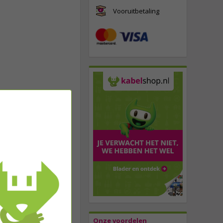
Vooruitbetaling
Onze voordelen