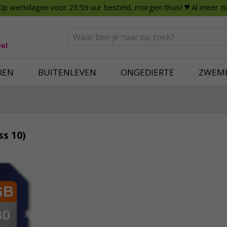
Op werkdagen voor 23:59 uur besteld, morgen thuis!
♥ Al meer da
n
Smart Home
Slimme beveili
eden
Huishouden
Beveiligingsca
Deurbellen
Dummy beveili
el
Alles voor in huis
Alle beveiliging
REN
BUITENLEVEN
ONGEDIERTE
ZWEM
ss 10)