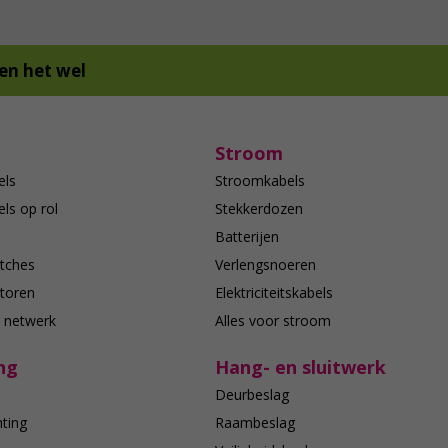
en het wel
Stroom
els
Stroomkabels
ls op rol
Stekkerdozen
Batterijen
tches
Verlengsnoeren
toren
Elektriciteitskabels
e netwerk
Alles voor stroom
ng
Hang- en sluitwerk
Deurbeslag
hting
Raambeslag