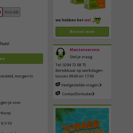
B
512 GB
we hebben het
wel
Bestel mee
huis!
Klantenservice
Stel je vraag.
en
vergroten
Tel: 0294 72 08 75
Bereikbaar op werkdagen
besteld, morgen in
tussen 09:00 en 17:00
Veelgestelde vragen
Contactformulier
ngen je voor
ankoop
9.1/10