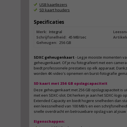
USB kaartlezers
SD kaart houders
Specificaties
Merk:
Integral
Leessn
Schrijfsnelheid:
45 MB/sec
Artike
Geheugen:
256 GB
SDXC geheugenkaart
- Leg je mooiste momenten vas
geheugenkaart. Of je nu fotografeert met een camera 
biedt professionele prestaties op elk apparaat. Dankz
worden 4K-video's opnemen en burst-fotografie gemak
SD kaart met 256 GB opslagcapaciteit
Deze geheugenkaart met 256 GB opslagcapaciteit is ui
met een SDXC-slot. Dit herken je aan het SDXC-logo o
Extended Capacity en biedt hogere snelheden dan st
een leessnelheid van 100 MB/s en een schrijfsnelheid
snelle overdracht en betrouwbare opslag van al jou
Eigenschappen: