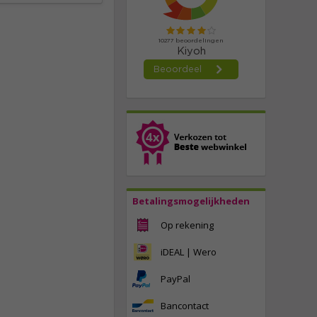
Betalingsmogelijkheden
Op rekening
iDEAL | Wero
PayPal
Bancontact