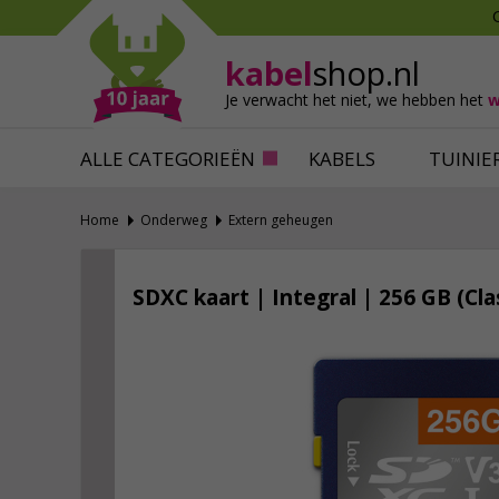
Mollen verjagen
Verfbenodigdhede
Slakken bestrijden
Behangbenodigdh
kabel
shop.nl
Katten verjagen
Ventilatie
Je verwacht het niet,
we hebben het
w
Alles tegen ongedierte
Alles voor je klus
ALLE CATEGORIEËN
KABELS
TUINIE
Home
Onderweg
Extern geheugen
SDXC kaart | Integral | 256 GB (Cla