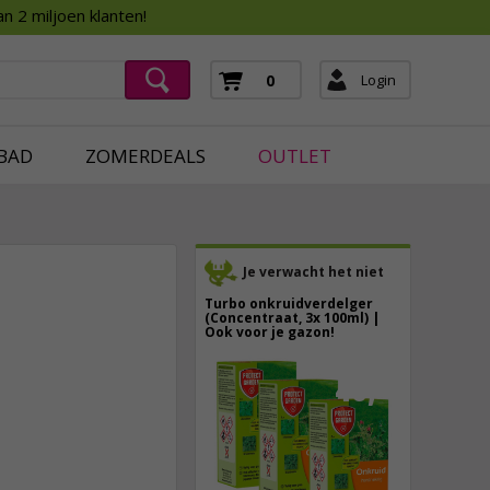
Assortimentsboek 2026
n 2 miljoen klanten!
ging
mera's
Login
0
ging
BAD
ZOMERDEALS
OUTLET
Je verwacht het niet
Turbo onkruidverdelger
(Concentraat, 3x 100ml) |
Ook voor je gazon!
43,
50
74,
95
40,
89
incl. btw