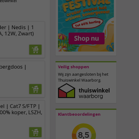
webwinkel
er | Nedis | 1
A, 12W, Zwart)
bergdoos |
Veilig shoppen
Wij zijn aangesloten bij het
Thuiswinkel Waarborg.
l | Cat7 S/FTP |
100% koper, LSZH,
Klantbeoordelingen