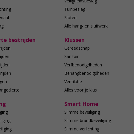
n
Veiligheidsbeslag
chting
Tuinbeslag
riaal
Sloten
ing
Alle hang- en sluitwerk
te bestrijden
Klussen
rijden
Gereedschap
ijden
Sanitair
ijden
Verfbenodigdheden
rijden
Behangbenodigdheden
agen
Ventilatie
ongedierte
Alles voor je klus
ing
Smart Home
ging
Slimme beveiliging
liging
Slimme brandbeveiliging
liging
Slimme verlichting