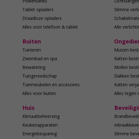
Powerbanks
Lichtslange
Tablet opladers
Slimme verli
Draadloze opladers
Schakelmate
Alles voor telefoon & tablet
Alle verlicht
Buiten
Ongedier
Tuinieren
Muizen best
Zwembad en spa
Ratten bestr
Bewatering
Mollen bestr
Tuingereedschap
Slakken best
Tuinmeubelen en accesoires
Katten verj
Alles voor buiten
Alles tegen 
Huis
Beveilig
Klimaatbeheersing
Brandbeveili
Keukenapparaten
Inbraakbevei
Energiebesparing
Slimme bevei