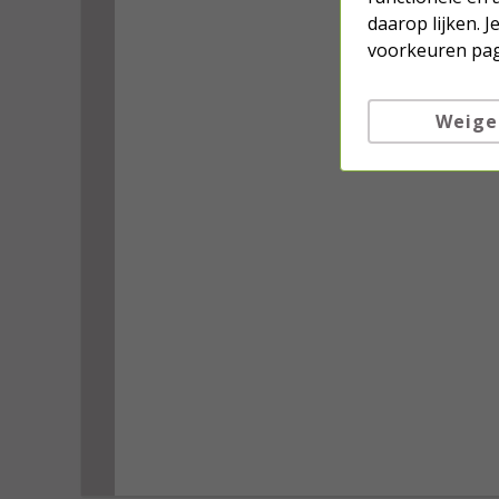
daarop lijken. 
voorkeuren pag
Weige