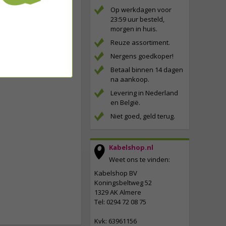
Op werkdagen voor
23:59 uur besteld,
morgen in huis.
Reuze assortiment.
Nergens goedkoper!
Betaal binnen 14 dagen
na aankoop.
Levering in Nederland
en België.
Niet goed, geld terug.
Kabelshop.nl
Weet ons te vinden:
Kabelshop BV
Koningsbeltweg 52
1329 AK Almere
Tel: 0294 72 08 75
Kvk: 63961156