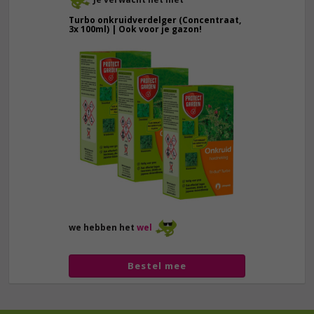
Turbo onkruidverdelger (Concentraat,
3x 100ml) | Ook voor je gazon!
43,
50
40,
89
we hebben het
wel
Bestel mee