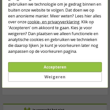
voudig, Mat wit)
gebruiken we technologie om je gedrag binnen en
buiten onze website te volgen. Dat doen we op
een anonieme manier. Meer weten? Lees hier alles
3,75
over onze
cookie- en privacyverklaring
. Klik op
'Accepteren' om akkoord te gaan. Kies je voor
Afdekraam | ION Industries | J1 (3-
weigeren? Dan plaatsen we alleen functionele en
voudig, Mat wit)
analytische cookies en gebruiken we technieken
die daarop lijken. Je kunt je voorkeuren later nog
7,95
aanpassen op de voorkeuren pagina.
Stopcontact | ION Industries | V1/J1
(Inbouw, Randaarde,
Accepteren
Aanraakbeveiliging, Mat wit)
Weigeren
8,95
Je verwacht het niet