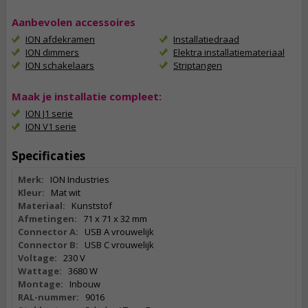
Aanbevolen accessoires
ION afdekramen
Installatiedraad
ION dimmers
Elektra installatiemateriaal
ION schakelaars
Striptangen
Maak je installatie compleet:
ION J1 serie
ION V1 serie
Specificaties
Merk:
ION Industries
Kleur:
Mat wit
Materiaal:
Kunststof
Afmetingen:
71 x 71 x 32 mm
Connector A:
USB A vrouwelijk
Connector B:
USB C vrouwelijk
Voltage:
230 V
Wattage:
3680 W
Montage:
Inbouw
RAL-nummer:
9016