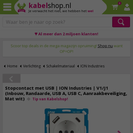
kabel
shop.nl
0
Je verwacht het niet,
we hebben het
wel
♥ Al meer dan 2 miljoen klanten!
Op werkdagen voor 23:59 uur besteld, morgen thuis!
Scoor top deals in de mega magazijn opruiming!
Shop nu
want
OP=OP!
Home
Verlichting
Schakelmateriaal
ION Industries
Stopcontact met USB | ION Industries | V1/J1
(Inbouw, Randaarde, USB A, USB C, Aanraakbeveiliging,
Mat wit)
Tip van Kabelshop!