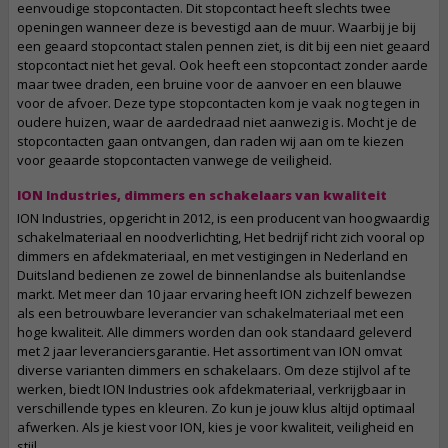
eenvoudige stopcontacten. Dit stopcontact heeft slechts twee
openingen wanneer deze is bevestigd aan de muur. Waarbij je bij
een geaard stopcontact stalen pennen ziet, is dit bij een niet geaard
stopcontact niet het geval. Ook heeft een stopcontact zonder aarde
maar twee draden, een bruine voor de aanvoer en een blauwe
voor de afvoer. Deze type stopcontacten kom je vaak nog tegen in
oudere huizen, waar de aardedraad niet aanwezig is. Mocht je de
stopcontacten gaan ontvangen, dan raden wij aan om te kiezen
voor geaarde stopcontacten vanwege de veiligheid.
ION Industries, dimmers en schakelaars van kwaliteit
ION Industries, opgericht in 2012, is een producent van hoogwaardig
schakelmateriaal en noodverlichting, Het bedrijf richt zich vooral op
dimmers en afdekmateriaal, en met vestigingen in Nederland en
Duitsland bedienen ze zowel de binnenlandse als buitenlandse
markt. Met meer dan 10 jaar ervaring heeft ION zichzelf bewezen
als een betrouwbare leverancier van schakelmateriaal met een
hoge kwaliteit. Alle dimmers worden dan ook standaard geleverd
met 2 jaar leveranciersgarantie. Het assortiment van ION omvat
diverse varianten dimmers en schakelaars. Om deze stijlvol af te
werken, biedt ION Industries ook afdekmateriaal, verkrijgbaar in
verschillende types en kleuren. Zo kun je jouw klus altijd optimaal
afwerken. Als je kiest voor ION, kies je voor kwaliteit, veiligheid en
stijl.