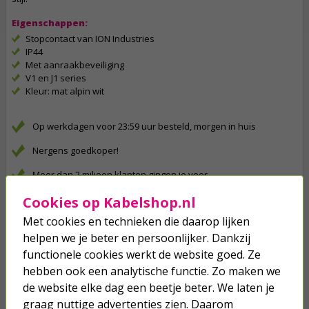
Eigenschappen:
Stopcontact van ION Industries
IP44
Met aanraakbeveiliging
V1 en J1 series
Kleur: mat alpin wit
Op werkdagen voor 23:59 uur besteld, morgen in huis
Nergens goedkoper!
Meer dan 2 miljoen klanten gingen je voor
Betaal binnen 14 dagen na aankoop
Cookies op Kabelshop.nl
Met cookies en technieken die daarop lijken
Klanten geven Kabelshop een 9.1/10
helpen we je beter en persoonlijker. Dankzij
Al 4 keer verkozen tot beste webwinkel
functionele cookies werkt de website goed. Ze
hebben ook een analytische functie. Zo maken we
Anderen kochten ook...
de website elke dag een beetje beter. We laten je
graag nuttige advertenties zien. Daarom
Afdekraam | ION Industries | E1 (1-