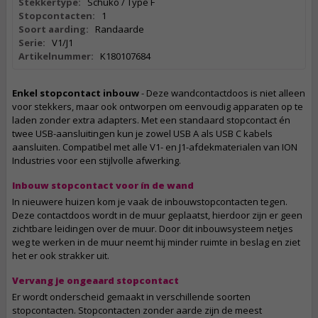
Stekkertype:
Schuko / Type F
Stopcontacten:
1
Soort aarding:
Randaarde
Serie:
V1/J1
Artikelnummer:
K180107684
Enkel stopcontact inbouw
- Deze wandcontactdoos is niet alleen
voor stekkers, maar ook ontworpen om eenvoudig apparaten op te
laden zonder extra adapters. Met een standaard stopcontact én
twee USB-aansluitingen kun je zowel USB A als USB C kabels
aansluiten. Compatibel met alle V1- en J1-afdekmaterialen van ION
Industries voor een stijlvolle afwerking.
Inbouw stopcontact voor ín de wand
In nieuwere huizen kom je vaak de inbouwstopcontacten tegen.
Deze contactdoos wordt in de muur geplaatst, hierdoor zijn er geen
zichtbare leidingen over de muur. Door dit inbouwsysteem netjes
weg te werken in de muur neemt hij minder ruimte in beslag en ziet
het er ook strakker uit.
Vervang je ongeaard stopcontact
Er wordt onderscheid gemaakt in verschillende soorten
stopcontacten. Stopcontacten zonder aarde zijn de meest