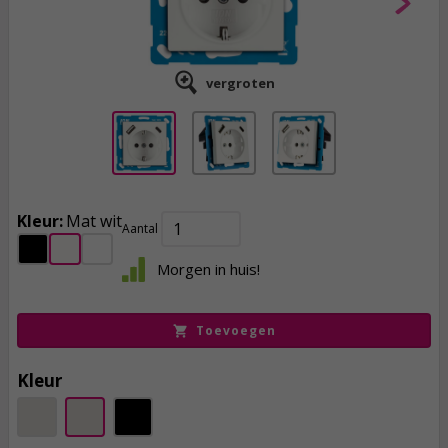
vergroten
Kleur:
Mat wit
Aantal
29,
95
Morgen in huis!
incl. btw
Toevoegen
Kleur