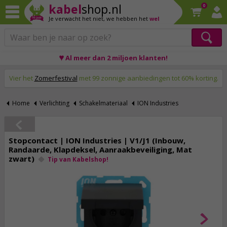
kabel
shop.nl
0
Je verwacht het niet,
we hebben het
wel
♥ Al meer dan 2 miljoen klanten!
Op werkdagen voor 23:59 uur besteld, morgen thuis!
Vier het
Zomerfestival
met 99 zonnige aanbiedingen tot 60% korting.
Home
Verlichting
Schakelmateriaal
ION Industries
Stopcontact | ION Industries | V1/J1 (Inbouw,
Randaarde, Klapdeksel, Aanraakbeveiliging, Mat
zwart)
Tip van Kabelshop!