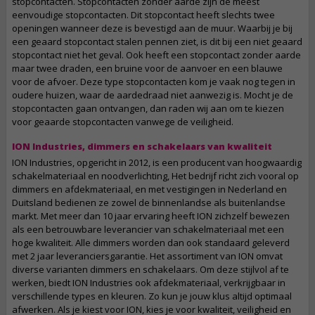
stopcontacten. Stopcontacten zonder aarde zijn de meest
eenvoudige stopcontacten. Dit stopcontact heeft slechts twee
openingen wanneer deze is bevestigd aan de muur. Waarbij je bij
een geaard stopcontact stalen pennen ziet, is dit bij een niet geaard
stopcontact niet het geval. Ook heeft een stopcontact zonder aarde
maar twee draden, een bruine voor de aanvoer en een blauwe
voor de afvoer. Deze type stopcontacten kom je vaak nog tegen in
oudere huizen, waar de aardedraad niet aanwezig is. Mocht je de
stopcontacten gaan ontvangen, dan raden wij aan om te kiezen
voor geaarde stopcontacten vanwege de veiligheid.
ION Industries, dimmers en schakelaars van kwaliteit
ION Industries, opgericht in 2012, is een producent van hoogwaardig
schakelmateriaal en noodverlichting, Het bedrijf richt zich vooral op
dimmers en afdekmateriaal, en met vestigingen in Nederland en
Duitsland bedienen ze zowel de binnenlandse als buitenlandse
markt. Met meer dan 10 jaar ervaring heeft ION zichzelf bewezen
als een betrouwbare leverancier van schakelmateriaal met een
hoge kwaliteit. Alle dimmers worden dan ook standaard geleverd
met 2 jaar leveranciersgarantie. Het assortiment van ION omvat
diverse varianten dimmers en schakelaars. Om deze stijlvol af te
werken, biedt ION Industries ook afdekmateriaal, verkrijgbaar in
verschillende types en kleuren. Zo kun je jouw klus altijd optimaal
afwerken. Als je kiest voor ION, kies je voor kwaliteit, veiligheid en