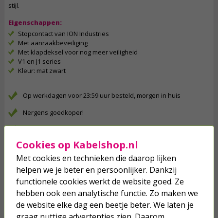
stijl.
Eigenschappen:
Stopcontact van ION Industries
Met aanraakbeveiliging
Met klapdeksel voor nog meer veiligheid
V1 en J1 series
Kleur: mat zwart
Op werkdagen voor 23:59 uur besteld, morgen in huis
Nergens goedkoper!
Meer dan 2 miljoen klanten gingen je voor
Cookies op Kabelshop.nl
Betaal binnen 14 dagen na aankoop
Met cookies en technieken die daarop lijken
Klanten geven Kabelshop een 9.1/10
helpen we je beter en persoonlijker. Dankzij
functionele cookies werkt de website goed. Ze
Al 4 keer verkozen tot beste webwinkel
hebben ook een analytische functie. Zo maken we
Anderen kochten ook...
de website elke dag een beetje beter. We laten je
graag nuttige advertenties zien. Daarom