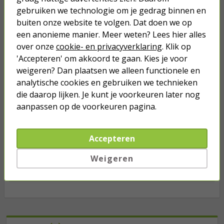
Afdekraam | ION Industries | E1 (1-
gebruiken we technologie om je gedrag binnen en
voudig, Mat zwart)
buiten onze website te volgen. Dat doen we op
een anonieme manier. Meer weten? Lees hier alles
2,95
over onze
cookie- en privacyverklaring
. Klik op
'Accepteren' om akkoord te gaan. Kies je voor
Afdekraam | ION Industries | E1 (2-
weigeren? Dan plaatsen we alleen functionele en
voudig, Mat zwart)
analytische cookies en gebruiken we technieken
die daarop lijken. Je kunt je voorkeuren later nog
4,75
aanpassen op de voorkeuren pagina.
Wipschakelaar | ION Industries
Accepteren
(Basiselement, Inbouw, 2-polig)
Weigeren
8,95