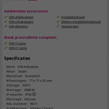
Aanbevolen accessoires
ION afdekramen
Installatiedraad
ION schakelaars
Elektra installatiemateriaal
ION dimmers
Striptangen
Maak je installatie compleet:
ION J1 serie
ION V1 serie
Specificaties
Merk:
ION Industries
Kleur:
Zwart
Materiaal:
Kunststof
Afmetingen:
71 x 71 x 32 mm
Voltage:
230 V
Wattage:
3680 W
IP waarde:
IP44
Montage:
Inbouw
RAL-nummer:
9017
Stekkertype:
Schuko / Type F