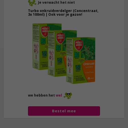
Je verwacht het niet
Turbo onkruidverdelger (Concentraat,
3x 100ml) | Ook voor je gazon!
43,
50
40,
89
we hebben het
wel
Bestel mee