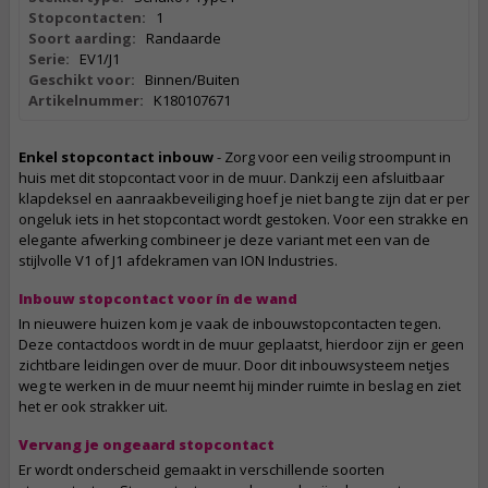
Stopcontacten:
1
Soort aarding:
Randaarde
Serie:
EV1/J1
Geschikt voor:
Binnen/Buiten
Artikelnummer:
K180107671
Enkel stopcontact inbouw
- Zorg voor een veilig stroompunt in
huis met dit stopcontact voor in de muur. Dankzij een afsluitbaar
klapdeksel en aanraakbeveiliging hoef je niet bang te zijn dat er per
ongeluk iets in het stopcontact wordt gestoken. Voor een strakke en
elegante afwerking combineer je deze variant met een van de
stijlvolle V1 of J1 afdekramen van ION Industries.
Inbouw stopcontact voor ín de wand
In nieuwere huizen kom je vaak de inbouwstopcontacten tegen.
Deze contactdoos wordt in de muur geplaatst, hierdoor zijn er geen
zichtbare leidingen over de muur. Door dit inbouwsysteem netjes
weg te werken in de muur neemt hij minder ruimte in beslag en ziet
het er ook strakker uit.
Vervang je ongeaard stopcontact
Er wordt onderscheid gemaakt in verschillende soorten