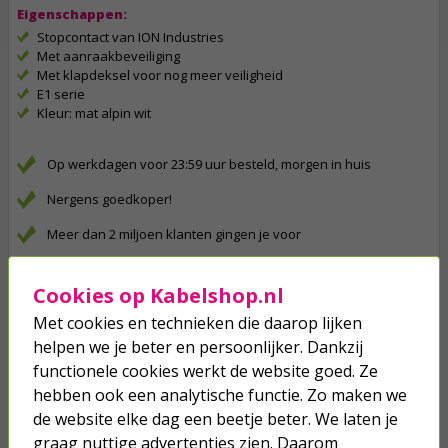
Eigenschappen:
Stopcontact van ION Industries
Met aanraakbeveiliging
Met klapdeksel voor nog meer veiligheid
E1 serie
Kleur: mat alpin wit
Op werkdagen voor 23:59 uur besteld, morgen in huis
Nergens goedkoper!
Meer dan 2 miljoen klanten gingen je voor
Betaal binnen 14 dagen na aankoop
Cookies op Kabelshop.nl
Klanten geven Kabelshop een 9.1/10
Met cookies en technieken die daarop lijken
Al 4 keer verkozen tot beste webwinkel
helpen we je beter en persoonlijker. Dankzij
functionele cookies werkt de website goed. Ze
Anderen kochten ook...
hebben ook een analytische functie. Zo maken we
de website elke dag een beetje beter. We laten je
Afdekraam | ION Industries | E1 (1-
graag nuttige advertenties zien. Daarom
voudig, Mat wit)