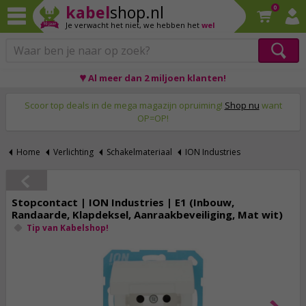
kabel
shop.nl
0
Je verwacht het niet,
we hebben het
wel
♥ Al meer dan 2 miljoen klanten!
Op werkdagen voor 23:59 uur besteld, morgen thuis!
Scoor top deals in de mega magazijn opruiming!
Shop nu
want
OP=OP!
Home
Verlichting
Schakelmateriaal
ION Industries
Stopcontact | ION Industries | E1 (Inbouw,
Randaarde, Klapdeksel, Aanraakbeveiliging, Mat wit)
Tip van Kabelshop!