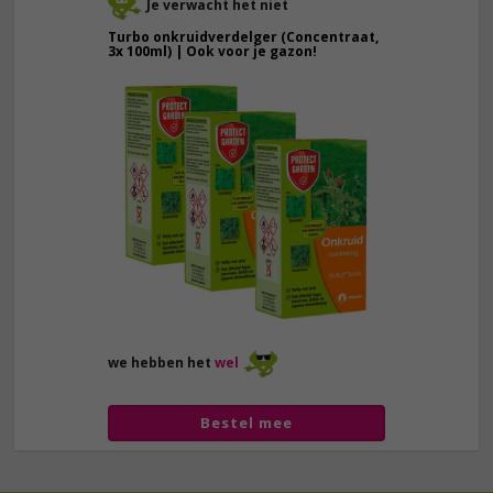
Je verwacht het niet
Turbo onkruidverdelger (Concentraat,
3x 100ml) | Ook voor je gazon!
43,
50
40,
89
we hebben het
wel
Bestel mee