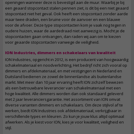
openingen wanneer deze is bevestigd aan de muur. Waarbij je bij
een geaard stopcontact stalen pennen ziet, is dit bij een niet geaard
stopcontact niet het geval. Ook heeft een stopcontact zonder aarde
maar twee draden, een bruine voor de aanvoer en een blauwe
voor de afvoer. Deze type stopcontacten kom je vaak nog tegen in
oudere huizen, waar de aardedraad niet aanwezig is. Mocht je de
stopcontacten gaan ontvangen, dan raden wij aan om te kiezen
voor geaarde stopcontacten vanwege de veiligheid.
ION Industries, dimmers en schakelaars van kwaliteit
ION Industries, opgericht in 2012, is een producent van hoogwaardig
schakelmateriaal en noodverlichting, Het bedrijf richt zich vooral op
dimmers en afdekmateriaal, en met vestigingen in Nederland en
Duitsland bedienen ze zowel de binnenlandse als buitenlandse
markt. Met meer dan 10 jaar ervaring heeft ION zichzelf bewezen
als een betrouwbare leverancier van schakelmateriaal met een
hoge kwaliteit. Alle dimmers worden dan ook standaard geleverd
met 2 jaar leveranciersgarantie. Het assortiment van ION omvat
diverse varianten dimmers en schakelaars. Om deze stijlvol af te
werken, biedt ION Industries ook afdekmateriaal, verkrijgbaar in
verschillende types en kleuren. Zo kun je jouw klus altijd optimaal
afwerken. Als je kiest voor ION, kies je voor kwaliteit, veiligheid en
stijl.