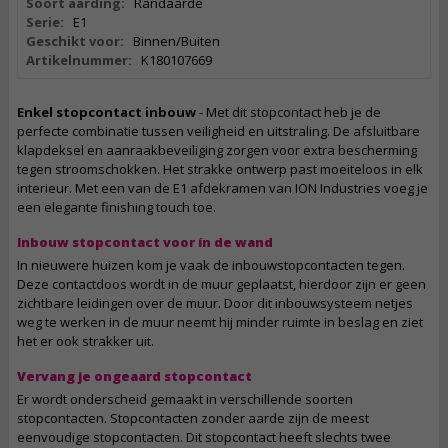
Soort aarding:
Randaarde
Serie:
E1
Geschikt voor:
Binnen/Buiten
Artikelnummer:
K180107669
Enkel stopcontact inbouw
- Met dit stopcontact heb je de
perfecte combinatie tussen veiligheid en uitstraling. De afsluitbare
klapdeksel en aanraakbeveiliging zorgen voor extra bescherming
tegen stroomschokken. Het strakke ontwerp past moeiteloos in elk
interieur. Met een van de E1 afdekramen van ION Industries voeg je
een elegante finishing touch toe.
Inbouw stopcontact voor ín de wand
In nieuwere huizen kom je vaak de inbouwstopcontacten tegen.
Deze contactdoos wordt in de muur geplaatst, hierdoor zijn er geen
zichtbare leidingen over de muur. Door dit inbouwsysteem netjes
weg te werken in de muur neemt hij minder ruimte in beslag en ziet
het er ook strakker uit.
Vervang je ongeaard stopcontact
Er wordt onderscheid gemaakt in verschillende soorten
stopcontacten. Stopcontacten zonder aarde zijn de meest
eenvoudige stopcontacten. Dit stopcontact heeft slechts twee