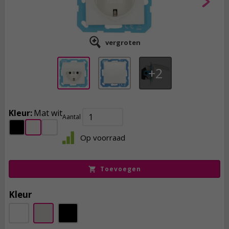
vergroten
2
Kleur:
Mat wit
Aantal
10,
95
Op voorraad
incl. btw
Toevoegen
Kleur