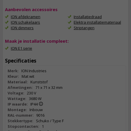
Aanbevolen accessoires
ION afdekramen
Installatiedraad
ION schakelaars
Elektra installatiemateriaal
ION dimmers
Striptangen
Maak je installatie compleet:
ION E1 serie
Specificaties
Merk:
ION Industries
Kleur:
Mat wit
Materiaal:
Kunststof
Afmetingen:
71 x 71 x 32 mm
Voltage:
230 V
Wattage:
3680 W
IP waarde:
IP44
Montage:
Inbouw
RAL-nummer:
9016
Stekkertype:
Schuko / Type F
Stopcontacten:
1