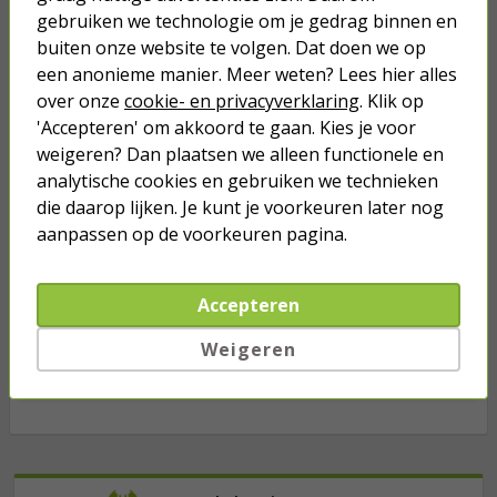
gebruiken we technologie om je gedrag binnen en
buiten onze website te volgen. Dat doen we op
3,75
een anonieme manier. Meer weten? Lees hier alles
over onze
cookie- en privacyverklaring
. Klik op
Stopcontact | ION Industries | E1
'Accepteren' om akkoord te gaan. Kies je voor
(Inbouw, Randaarde,
weigeren? Dan plaatsen we alleen functionele en
Aanraakbeveiliging, Mat wit)
analytische cookies en gebruiken we technieken
9,95
die daarop lijken. Je kunt je voorkeuren later nog
aanpassen op de voorkeuren pagina.
Stopcontact met USB | ION
Industries | E1 (Inbouw, Randaarde,
USB A, USB C, Aanraakbeveiliging,
Accepteren
Mat wit)
Weigeren
28,95