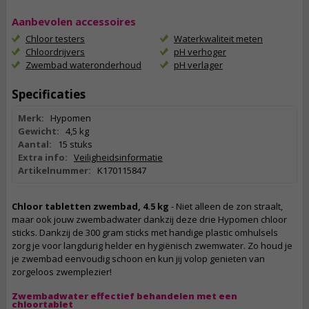
Aanbevolen accessoires
Chloor testers
Waterkwaliteit meten
Chloordrijvers
pH verhoger
Zwembad wateronderhoud
pH verlager
Specificaties
Merk:
Hypomen
Gewicht:
4,5 kg
Aantal:
15 stuks
Extra info:
Veiligheidsinformatie
Artikelnummer:
K170115847
Chloor tabletten zwembad, 4.5 kg
- Niet alleen de zon straalt,
maar ook jouw zwembadwater dankzij deze drie Hypomen chloor
sticks. Dankzij de 300 gram sticks met handige plastic omhulsels
zorg je voor langdurig helder en hygiënisch zwemwater. Zo houd je
je zwembad eenvoudig schoon en kun jij volop genieten van
zorgeloos zwemplezier!
Zwembadwater effectief behandelen met een
chloortablet