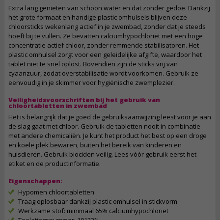
Extra lang genieten van schoon water en dat zonder gedoe. Dankzij
het grote formaat en handige plastic omhulsels blijven deze
chloorsticks wekenlang actief in je zwembad, zonder dat je steeds
hoeft bij te vullen. Ze bevatten calciumhypochloriet met een hoge
concentratie actief chloor, zonder remmende stabilisatoren. Het
plastic omhulsel zorgt voor een geleidelijke afgifte, waardoor het
tablet niet te snel oplost. Bovendien zijn de sticks vrij van
cyaanzuur, zodat overstabilisatie wordt voorkomen. Gebruik ze
eenvoudig in je skimmer voor hygiënische zwemplezier.
Veiligheidsvoorschriften bij het gebruik van
chloortabletten in zwembad
Het is belangrijk dat je goed de gebruiksaanwijzing leest voor je aan
de slag gaat met chloor. Gebruik de tabletten nooit in combinatie
met andere chemicaliën. Je kunt het product het best op een droge
en koele plek bewaren, buiten het bereik van kinderen en
huisdieren. Gebruik biociden veilig. Lees vóór gebruik eerst het
etiket en de productinformatie.
Eigenschappen:
Hypomen chloortabletten
Traag oplosbaar dankzij plastic omhulsel in stickvorm
Werkzame stof: minimaal 65% calciumhypochloriet