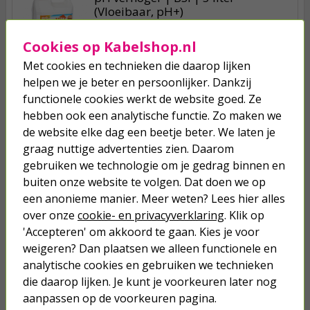
(Vloeibaar, pH+)
Cookies op Kabelshop.nl
11,45
Met cookies en technieken die daarop lijken
helpen we je beter en persoonlijker. Dankzij
Vlokmiddel | Summer Fun | 5 liter
functionele cookies werkt de website goed. Ze
(Vloeibaar)
hebben ook een analytische functie. Zo maken we
de website elke dag een beetje beter. We laten je
12,95
graag nuttige advertenties zien. Daarom
gebruiken we technologie om je gedrag binnen en
Anti alg | Pool Power | 5 liter
buiten onze website te volgen. Dat doen we op
een anonieme manier. Meer weten? Lees hier alles
over onze
cookie- en privacyverklaring
. Klik op
64,50
'Accepteren' om akkoord te gaan. Kies je voor
weigeren? Dan plaatsen we alleen functionele en
analytische cookies en gebruiken we technieken
die daarop lijken. Je kunt je voorkeuren later nog
aanpassen op de voorkeuren pagina.
Je verwacht het niet