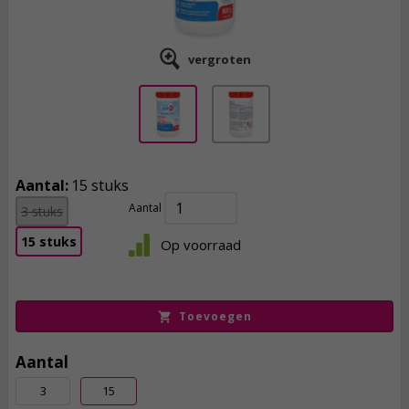
vergroten
Aantal:
15 stuks
Aantal
3 stuks
69,
95
15 stuks
Op voorraad
incl. btw
Toevoegen
Aantal
3
15