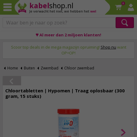
kabel
shop.nl
0
Je verwacht het niet,
we hebben het
wel
♥ Al meer dan 2 miljoen klanten!
Op werkdagen voor 23:59 uur besteld, morgen thuis!
Scoor top deals in de mega magazijn opruiming!
Shop nu
want
OP=OP!
Home
Buiten
Zwembad
Chloor zwembad
Chloortabletten | Hypomen | Traag oplosbaar (300
gram, 15 stuks)