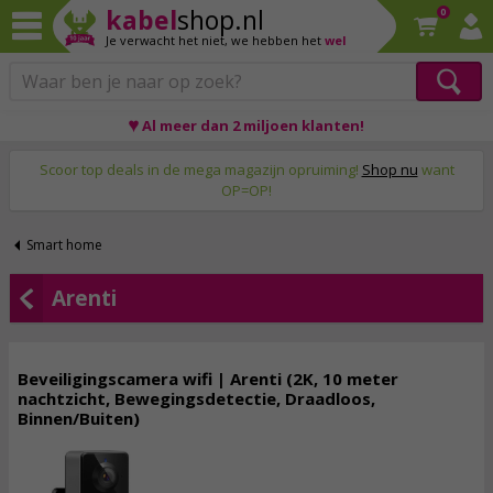
kabel
shop.nl
0
Je verwacht het niet,
we hebben het
wel
♥ Al meer dan 2 miljoen klanten!
Op werkdagen voor 23:59 uur besteld, morgen thuis!
Scoor top deals in de mega magazijn opruiming!
Shop nu
want
OP=OP!
Smart home
Arenti
Beveiligingscamera wifi | Arenti (2K, 10 meter
nachtzicht, Bewegingsdetectie, Draadloos,
Binnen/Buiten)