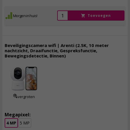
Morgen in huis!
Toevoegen
Beveiligingscamera wifi | Arenti (2.5K, 10 meter
nachtzicht, Draaifunctie, Gespreksfunctie,
Bewegingsdetectie, Binnen)
29,
95
incl. btw
vergroten
Megapixel:
4 MP
5 MP