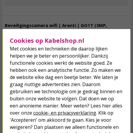
Beveiligingscamera wifi | Arenti | GO1T (3MP,
Nachtzicht tot 10 meter, Oplaadbaar,
Bewegingsdetectie, Buiten, Zonnepaneel)
Cookies op Kabelshop.nl
Met cookies en technieken die daarop lijken
helpen we je beter en persoonlijker. Dankzij
59,
95
functionele cookies werkt de website goed. Ze
incl. btw
hebben ook een analytische functie. Zo maken we
de website elke dag een beetje beter. We laten je
vergroten
graag nuttige advertenties zien. Daarom
gebruiken we technologie om je gedrag binnen en
buiten onze website te volgen. Dat doen we op
Morgen in huis!
Toevoegen
een anonieme manier. Meer weten? Lees hier alles
over onze
cookie- en privacyverklaring
. Klik op
'Accepteren' om akkoord te gaan. Kies je voor
weigeren? Dan plaatsen we alleen functionele en
Babyfoon met 2 camera's | Arenti | AINanny (App,