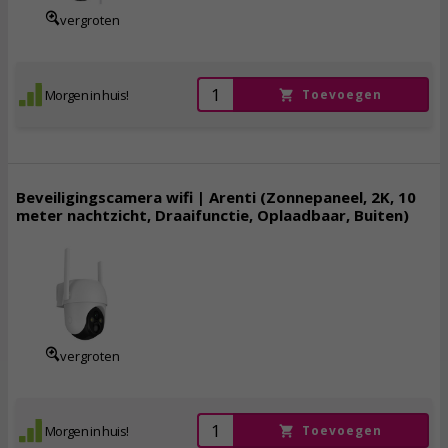
vergroten
Morgen in huis!
Toevoegen
Beveiligingscamera wifi | Arenti (Zonnepaneel, 2K, 10
meter nachtzicht, Draaifunctie, Oplaadbaar, Buiten)
59,
95
44,
96
incl. btw
vergroten
Morgen in huis!
Toevoegen