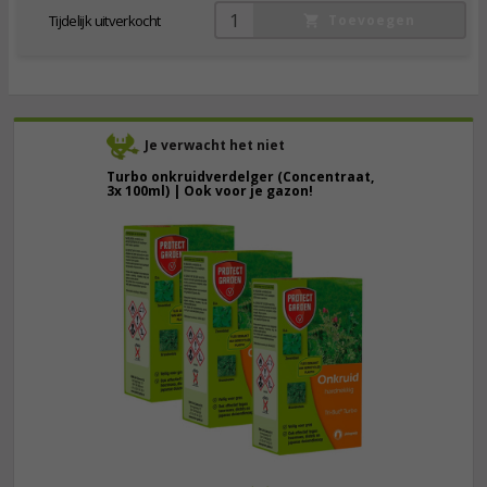
Tijdelijk uitverkocht
Toevoegen
Je verwacht het niet
Turbo onkruidverdelger (Concentraat,
3x 100ml) | Ook voor je gazon!
43,
50
40,
89