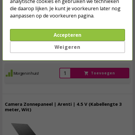
analytische cookies en gebruiken we technieken
Ouderunit, Slaapliedjes, Gespreksfunctie,
die daarop lijken. Je kunt je voorkeuren later nog
Bewegingsdetectie, Nachtzicht)
aanpassen op de voorkeuren pagina.
164,
95
Accepteren
incl. btw
Weigeren
vergroten
Morgen in huis!
Toevoegen
Camera Zonnepaneel | Arenti | 4.5 V (Kabellengte 3
meter, Wit)
19,
95