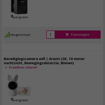
71,
95
incl. btw
vergroten
Morgen in huis!
Toevoegen
Beveiligingscamera wifi | Arenti (2K, 10 meter
nachtzicht, Bewegingsdetectie, Binnen)
Draadloos scherm!
104,
95
incl. btw
vergroten