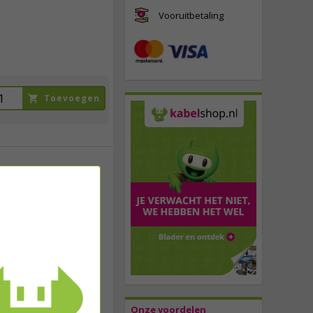
Vooruitbetaling
Toevoegen
104,
95
incl. btw
Onze voordelen