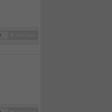
Toevoegen
26,
95
incl. btw