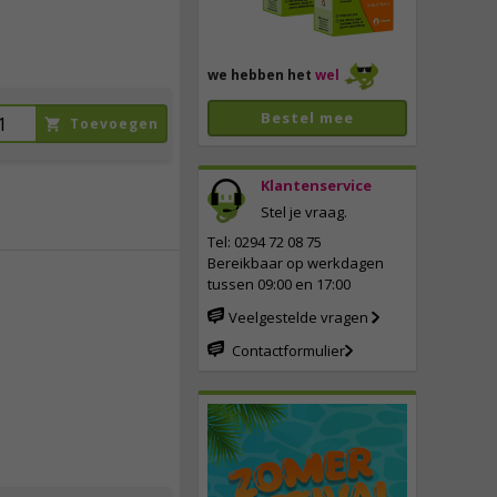
we hebben het
wel
Bestel mee
Toevoegen
Klantenservice
Stel je vraag.
Tel: 0294 72 08 75
Bereikbaar op werkdagen
tussen 09:00 en 17:00
24,
95
Veelgestelde vragen
Contactformulier
incl. btw