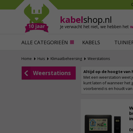
Mollen verjagen
Verfbenodigdhede
Slakken bestrijden
Behangbenodigdh
kabel
shop.nl
Katten verjagen
Ventilatie
Je verwacht het niet,
we hebben het
w
Alles tegen ongedierte
Alles voor je klus
ALLE CATEGORIEËN
KABELS
TUINIE
Home
Huis
Klimaatbeheersing
Weerstations
Altijd op de hoogte van h
Weerstations
Met een weerstation weet je
kunt laten of wanneer het g
voorbereid is en houdt van
W
b
i
D