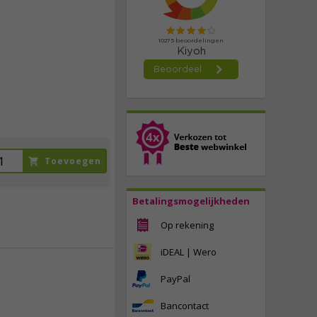
84,
95
incl. btw
Toevoegen
Betalingsmogelijkheden
Op rekening
iDEAL | Wero
PayPal
48,
95
Bancontact
incl. btw