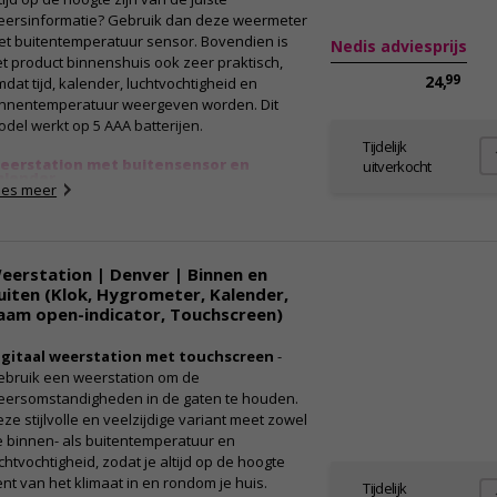
eersinformatie? Gebruik dan deze weermeter
et buitentemperatuur sensor. Bovendien is
Nedis adviesprijs
t product binnenshuis ook zeer praktisch,
99
24,
dat tijd, kalender, luchtvochtigheid en
innentemperatuur weergeven worden. Dit
del werkt op 5 AAA batterijen.
Tijdelijk
eerstation met buitensensor en
uitverkocht
alender
ees meer
t item geeft altijd zowel de buiten- als de
nnentemperatuur weer, waardoor jij op ieder
ment weet of het de juiste temperatuur is.
aarnaast beschikt het exemplaar over een
eerstation | Denver | Binnen en
grometer, die de luchtvochtigheid in de kamer
uiten (Klok, Hygrometer, Kalender,
ergeeft. Verder is het ideaal om het
aam open-indicator, Touchscreen)
erstation ergens in het zicht te plaatsen,
dat het product ook beschikt over een
igitaal weerstation met touchscreen
-
lender-, klok- en wekkerfunctie. Alle
ebruik een weerstation om de
formatie wordt overzichtelijk weergeven op
eersomstandigheden in de gaten te houden.
t lcd-scherm, nadat het weerstation hebt
ze stijlvolle en veelzijdige variant meet zowel
orzien 3 AAA batterijen (niet inbegrepen) en
 binnen- als buitentemperatuur en
 sensor van 2 AAA batterijen.
chtvochtigheid, zodat je altijd op de hoogte
nt van het klimaat in en rondom je huis.
Tijdelijk
igenschappen: