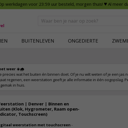
Op werkdagen voor 23:59 uur besteld, morgen thuis!
♥ Al meer da
n
Smart Home
Slimme beveili
eden
Huishouden
Beveiligingsca
Deurbellen
Dummy beveili
el
Alles voor in huis
Alle beveiliging
REN
BUITENLEVEN
ONGEDIERTE
ZWEM
et weer ☀️🌧️
 precies wat het buiten én binnen doet. Of je nu wilt weten of je een jas 
aat regenen, een weerstation geeft je alle informatie in één oogopslag. P
 gemak in huis.
eerstation | Denver | Binnen en
uiten (Klok, Hygrometer, Raam open-
ndicator, Touchscreen)
igitaal weerstation met touchscreen
-