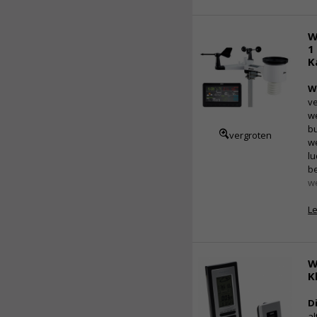
W
1
K
W
ve
we
b
vergroten
we
lu
be
we
L
W
K
D
al