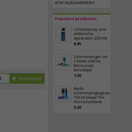
BTW: NL855469638.B01
Populaire producten
196,
00
Contactspray voor
elektrische
incl. btw
apparaten (220 ml)
8,95
Schermreiniger set
| Nedis (200 ml,
Microvezel,
Borsteltje)
7,50
Toevoegen
Nedis
schermreinigingsspray
150 ml blauw *inc
microvezeldoek
5,50
18,
50
incl. btw