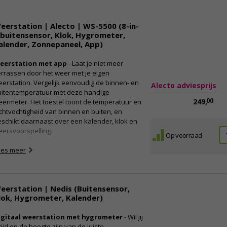
Weerstation
8-in-1 buitensensor
eerstation | Alecto | WS-5500 (8-in-
Adapter
 buitensensor, Klok, Hygrometer,
Snelstartgids
alender, Zonnepaneel, App)
eerstation met app
- Laat je niet meer
rrassen door het weer met je eigen
erstation. Vergelijk eenvoudig de binnen- en
Alecto adviesprijs
uitentemperatuur met deze handige
00
249,
ermeter. Het toestel toont de temperatuur en
chtvochtigheid van binnen en buiten, en
schikt daarnaast over een kalender, klok en
ersvoorspelling.
Op voorraad
ees meer
eerstation | Nedis (Buitensensor,
lok, Hygrometer, Kalender)
igitaal weerstation met hygrometer
- Wil jij
tijd op de hoogte zijn van de juiste