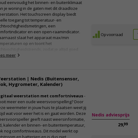
oud eenvoudig het binnen- en buitenklimaat
n je woning in de gaten met dit draadloze
erstation. Het touchscreen display biedt
elle toegang tot temperatuur- en
chtvochtigheidsmetingen, een
mfortindicator en een open-raamindicator.
Op voorraad
aarnaast slaat het apparaat max/min
emperaturen op en toont het
chtvochtigheidstrends, zodat je altijd goed
oorbereid bent op veranderend weer. Deze
ees meer
riant werkt op 3 AAA-batterijen (niet
begrepen) en de sensor op 2 AA-batterijen.
eerstation met buitensensor en
eerstation | Nedis (Buitensensor,
ouchscreen
lok, Hygrometer, Kalender)
t item geeft altijd zowel de buiten- als de
nnentemperatuur weer, waardoor jij op ieder
igitaal weerstation met comfortniveaus
-
oment weet welke temperatuur het is.
ooit meer een oude weersvoorspelling? Door
aarnaast weergeeft het exemplaar
ze weermeter in jouw huis te plaatsen weet jij
mfortniveaus, die aangeven hoe lekker het
tijd wat voor weer het is en gaat worden. Deze
Nedis adviesprijs
er aanvoelt. Ook is het ideaal om het
ersvoorspeller geeft naast weersinformatie,
erstation ergens in het zicht te plaatsen,
99
29,
jd, kalender en binnen- en buitentemperatuur,
dat het product ook beschikt over een
k nog comfortniveaus. Dit model werkt op
grometer, en klokfunctie. Verder zijn de
tstroom en batterijen en is dus niet