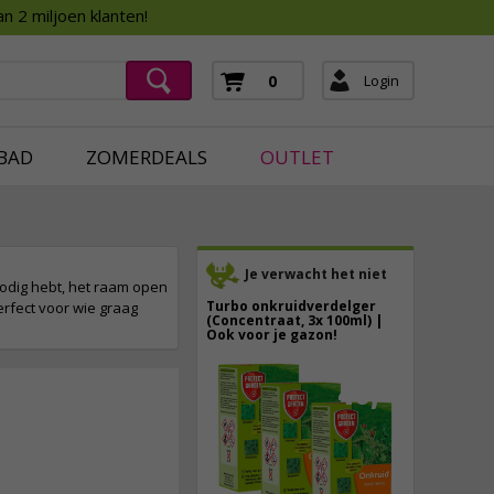
Assortimentsboek 2026
n 2 miljoen klanten!
ging
mera's
Login
0
ging
BAD
ZOMERDEALS
OUTLET
Je verwacht het niet
nodig hebt, het raam open
Turbo onkruidverdelger
erfect voor wie graag
(Concentraat, 3x 100ml) |
Ook voor je gazon!
43,
50
40,
89
18,
95
incl. btw