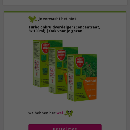
Je verwacht het niet
Turbo onkruidverdelger (Concentraat,
3x 100ml) | Ook voor je gazon!
43,
50
40,
89
we hebben het
wel
Bestel mee