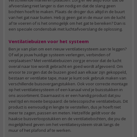
afvoerslang niet langer is dan nodig en dat de slang geen
bochten hoeft te maken. Plaats de droger dus altijd in de buurt
van het gat naar buiten. Heb jij geen gat in de muur om de lucht
af te voeren of is het onmogelijk om het gat te bereiken? Dan is
een speciale condensbak met luchtafvoerslang de oplossing.
Ventilatiebuizen voor het systeem
Ben je van plan om een nieuw ventilatiesysteem aan te leggen?
Of wil je jouw huidige systeem verlengen, verbinden of
verplaatsen? Met ventilatiebuizen zorg je ervoor dat de lucht
overal naar toe wordt gebracht en goed wordt afgevoerd. Om
ervoor te zorgen dat de buizen goed aan elkaar zijn gekoppeld,
bestaan er ventilatie tape, maar je kunt ook gebruik maken van
verschillende buisovergangstukken. Ook voor correcte montage
op het ventilatiesysteem of een kanaal vind je buisstukken in
ons assortiment. Daarnaast is er een handig product dat jou
veel tijd en moeite bespaard: de telescopische ventilatiebuis. Dit
product is eenvoudig in lengte te verstellen, dus je hoeft niet
meer te zagen, passen en meten. Hetzelfde geldt voor de
haakse buisverloopstukken en de ventilatiebochten, die jou de
mogelijkheid geven om het ventilatiesysteem strak langs de
muur of het plafond af te werken.