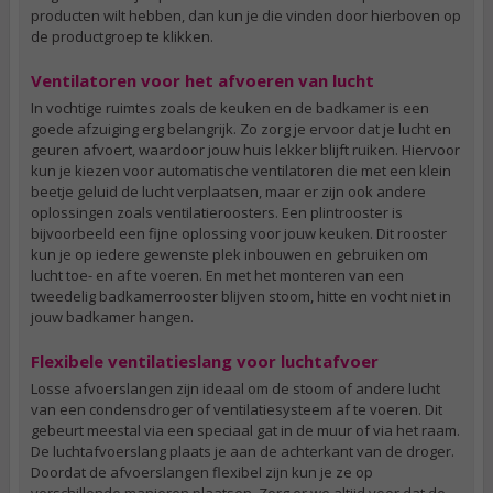
producten wilt hebben, dan kun je die vinden door hierboven op
de productgroep te klikken.
Ventilatoren voor het afvoeren van lucht
In vochtige ruimtes zoals de keuken en de badkamer is een
goede afzuiging erg belangrijk. Zo zorg je ervoor dat je lucht en
geuren afvoert, waardoor jouw huis lekker blijft ruiken. Hiervoor
kun je kiezen voor automatische ventilatoren die met een klein
beetje geluid de lucht verplaatsen, maar er zijn ook andere
oplossingen zoals ventilatieroosters. Een plintrooster is
bijvoorbeeld een fijne oplossing voor jouw keuken. Dit rooster
kun je op iedere gewenste plek inbouwen en gebruiken om
lucht toe- en af te voeren. En met het monteren van een
tweedelig badkamerrooster blijven stoom, hitte en vocht niet in
jouw badkamer hangen.
Flexibele ventilatieslang voor luchtafvoer
Losse afvoerslangen zijn ideaal om de stoom of andere lucht
van een condensdroger of ventilatiesysteem af te voeren. Dit
gebeurt meestal via een speciaal gat in de muur of via het raam.
De luchtafvoerslang plaats je aan de achterkant van de droger.
Doordat de afvoerslangen flexibel zijn kun je ze op
verschillende manieren plaatsen. Zorg er we altijd voor dat de