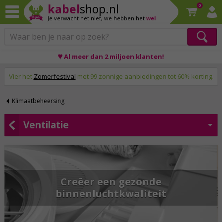
kabel
shop.nl
0
Je verwacht het niet,
we hebben het
wel
♥ Al meer dan 2 miljoen klanten!
Op werkdagen voor 23:59 uur besteld, morgen thuis!
Vier het
Zomerfestival
met 99 zonnige aanbiedingen tot 60% korting.
Klimaatbeheersing
Ventilatie
Creëer een gezonde
binnenluchtkwaliteit