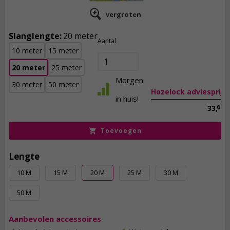
vergroten
Slanglengte:
20 meter
30,
95
Aantal
10 meter
15 meter
incl. btw
20 meter
25 meter
Morgen
30 meter
50 meter
Hozelock adviesprijs
in huis!
65
33,
Toevoegen
Lengte
10 M
15 M
20 M
25 M
30 M
50 M
Aanbevolen accessoires