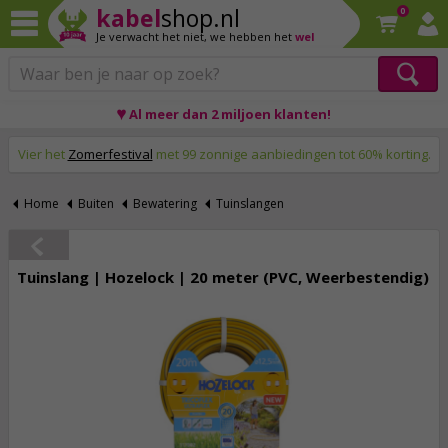
kabel
shop.nl
0
Je verwacht het niet,
we hebben het
wel
♥ Al meer dan 2 miljoen klanten!
Op werkdagen voor 23:59 uur besteld, morgen thuis!
Vier het
Zomerfestival
met 99 zonnige aanbiedingen tot 60% korting.
Home
Buiten
Bewatering
Tuinslangen
Tuinslang | Hozelock | 20 meter (PVC, Weerbestendig)