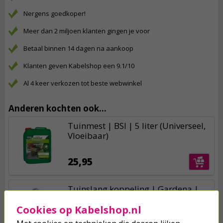
Nergens goedkoper!
Meer dan 2 miljoen klanten gingen je voor
Betaal binnen 14 dagen na aankoop
Klanten geven Kabelshop een 9.1/10
Al 4 keer verkozen tot beste webwinkel
Anderen kochten ook...
Tuinmest | BSI | 5 liter (Universeel,
Vloeibaar)
25,95
Tuinslang koppeling | Gardena |
1/2’’, 5/8’’ (Snelle slangkoppeling,
Cookies op Kabelshop.nl
Spuitpistool)