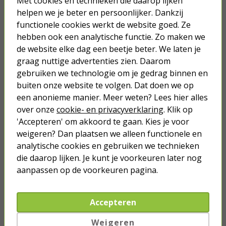
Met cookies en technieken die daarop lijken
16,95
helpen we je beter en persoonlijker. Dankzij
functionele cookies werkt de website goed. Ze
Onkruidsteker | Gardena
hebben ook een analytische functie. Zo maken we
de website elke dag een beetje beter. We laten je
graag nuttige advertenties zien. Daarom
9,95
gebruiken we technologie om je gedrag binnen en
buiten onze website te volgen. Dat doen we op
een anonieme manier. Meer weten? Lees hier alles
over onze
cookie- en privacyverklaring
. Klik op
'Accepteren' om akkoord te gaan. Kies je voor
Je verwacht het niet
weigeren? Dan plaatsen we alleen functionele en
Turbo onkruidverdelger (Concentraat,
analytische cookies en gebruiken we technieken
3x 100ml) | Ook voor je gazon!
die daarop lijken. Je kunt je voorkeuren later nog
43,
50
aanpassen op de voorkeuren pagina.
40,
89
Accepteren
Weigeren