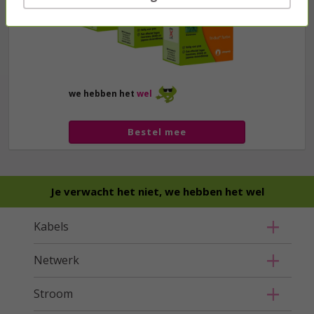
we hebben het
wel
Bestel mee
Je verwacht het niet, we hebben het wel
Kabels
Netwerk
Stroom