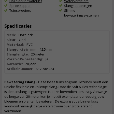
Hozelock bewatering
Waterverdelers
Sproeikoppen
Slangkoppelingen
Tuinsproeiers
Slimme
bewateringssystemen
Specificaties
Merk:
Hozelock
Kleur:
Geel
Materiaal:
PVC
Slangdikte in mm:
12,5 mm
Slanglengte:
20 meter
Vorst-/UV-bestendig:
Ja
Garantie:
20 jaar
Artikelnummer:
K170505224
Bewateringsslang
- Deze losse tuinslang van Hozelock heeft een
unieke flexibele en knikvrije slang. Door de Soft & Flex technologie
is de tuinslang erg stevig en is deze bovendien torsievrij. Vanwege
de lengte van 20 meter kun je met dit exemplaar eenvoudig jouw
bloemen en planten bewateren. De extra gladde binnenlaag
voorkomt namelijk dat je waterstroom over grote afstand
vermindert.