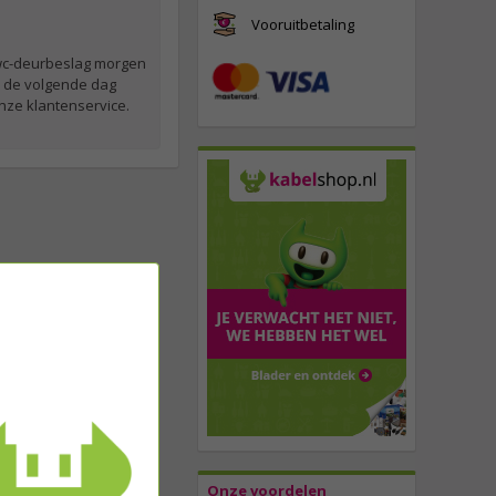
Vooruitbetaling
t wc-deurbeslag morgen
k de volgende dag
nze klantenservice.
Onze voordelen