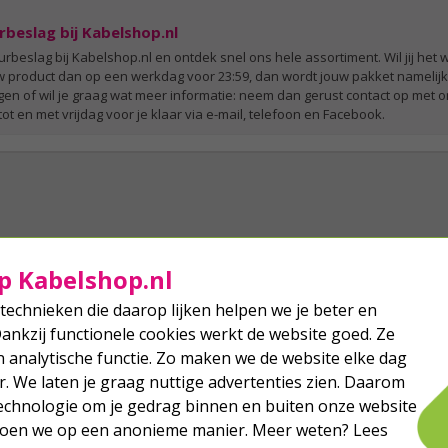
beslag bij Kabelshop.nl
rbeslag bij Kabelshop.nl en ontdek snel ons hele assortiment. Wil jij he
w product dan op een werkdag voor 23:59, dan wordt jouw pakket namelij
gen of wil je graag wat meer informatie: neem dan gerust contact op met o
t en met vrijdag voor je klaar via e-mail, telefoon en Facebook.
p Kabelshop.nl
technieken die daarop lijken helpen we je beter en
Dankzij functionele cookies werkt de website goed. Ze
analytische functie. Zo maken we de website elke dag
r. We laten je graag nuttige advertenties zien. Daarom
echnologie om je gedrag binnen en buiten onze website
 doen we op een anonieme manier. Meer weten? Lees