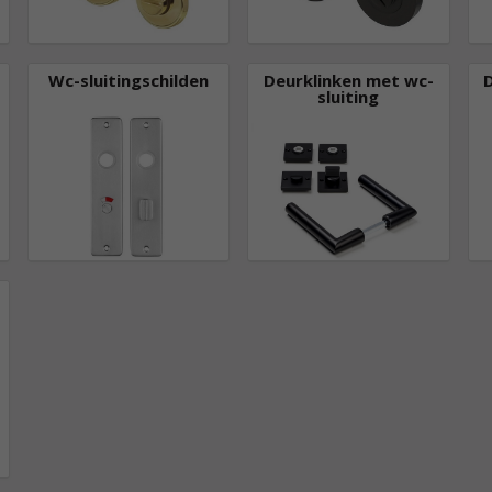
Wc-sluitingschilden
Deurklinken met wc-
sluiting