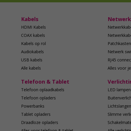
Kabels
Netwerk
HDMI Kabels
Netwerkkab
COAX kabels
Netwerkkabe
Kabels op rol
Patchkasten
Audiokabels
Netwerk swi
USB kabels
RJ45 connec
Alle kabels
Alles voor j
Telefoon & Tablet
Verlichti
Telefoon oplaadkabels
LED lampen
Telefoon opladers
Buitenverlic
Powerbanks
Lichtslange
Tablet opladers
Slimme verli
Draadloze opladers
Schakelmate
Alles voor telefoon & tablet
Alle verlicht