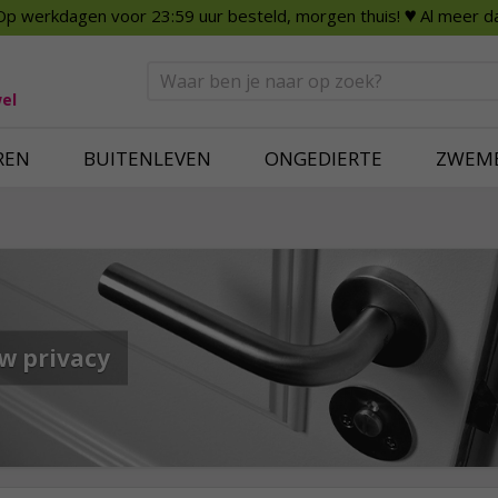
Op werkdagen voor 23:59 uur besteld, morgen thuis!
♥ Al meer da
n
Smart Home
Slimme beveili
eden
Huishouden
Beveiligingsca
Deurbellen
Dummy beveili
el
Alles voor in huis
Alle beveiliging
REN
BUITENLEVEN
ONGEDIERTE
ZWEM
w privacy