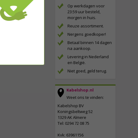
Op werkdagen voor
23:59 uur besteld,
morgen in huis.
Reuze assortiment.
Nergens goedkoper!
Betaal binnen 14 dagen
na aankoop.
Levering in Nederland
en België.
Niet goed, geld terug.
Kabelshop.nl
Weet ons te vinden:
Kabelshop BV
Koningsbeltweg 52
1329 AK Almere
Tel: 0294 72 08 75
Kvk: 63961156