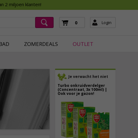
Assortimentsboek 2026
n 2 miljoen klanten!
ging
mera's
Login
0
ging
BAD
ZOMERDEALS
OUTLET
Je verwacht het niet
Turbo onkruidverdelger
(Concentraat, 3x 100ml) |
Ook voor je gazon!
43,
50
40,
89