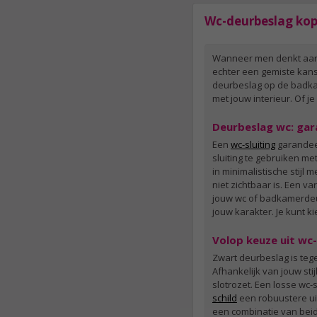
Wc-deurbeslag ko
Wanneer men denkt aan 
echter een gemiste kans
deurbeslag op de badkam
met jouw interieur. Of je
Deurbeslag wc: gar
Een
wc-sluiting
garandeer
sluiting te gebruiken met
in minimalistische stijl
niet zichtbaar is. Een 
jouw wc of badkamerdeu
jouw karakter. Je kunt k
Volop keuze uit wc
Zwart deurbeslag is teg
Afhankelijk van jouw sti
slotrozet. Een losse wc-
schild
een robuustere uit
een combinatie van beide