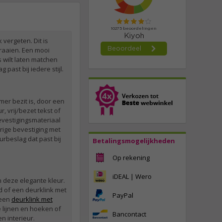
ergeten. Dit is
raaien. Een mooi
 wilt laten matchen
past bij iedere stijl.
mer bezit is, door een
, vrij/bezet tekst of
bevestigingsmateriaal
rige bevestiging met
beslag dat past bij
Betalingsmogelijkheden
Op rekening
iDEAL | Wero
n deze elegante kleur.
ld of een deurklink met
PayPal
 een
deurklink met
 lijnen en hoeken of
Bancontact
n interieur.