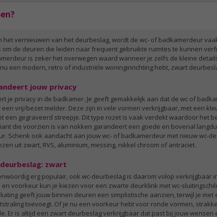
pen?
het vernieuwen van het deurbeslag, wordt de wc- of badkamerdeur vaak v
 om de deuren die leiden naar frequent gebruikte ruimtes te kunnen verf
erdeur is zeker het overwegen waard wanneer je zelfs de kleine details
 nu een modern, retro of industriële woninginrichting hebt, zwart deurbeslag 
andeert jouw privacy
t je privacy in de badkamer. Je geeft gemakkelijk aan dat de wc of badka
 een vrij/bezet melder. Deze zijn in vele vormen verkrijgbaar, met een kleur
 met een gegraveerd streepje. Dit type rozet is vaak verdekt waardoor het 
variant die voorzien is van nokken garandeert een goede en bovenal langdu
r. Schenk ook aandacht aan jouw wc- of badkamerdeur met nieuw wc-deur
iezen uit zwart, RVS, aluminium, messing, nikkel chroom of antraciet.
-deurbeslag: zwart
enwoordig erg populair, ook wc-deurbeslag is daarom volop verkrijgbaar i
jl en voorkeur kun je kiezen voor een zwarte deurklink met wc-sluitingschi
sluiting geeft jouw binnen deuren een simplistische aanzien, terwijl je met
straling toevoegt. Of je nu een voorkeur hebt voor ronde vormen, strakke
. Er is altijd een zwart deurbeslag verkrijgbaar dat past bij jouw wensen e