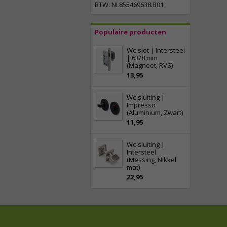
BTW: NL855469638.B01
Populaire producten
Wc-slot | Intersteel
| 63/8 mm
(Magneet, RVS)
13,95
Wc-sluiting |
Impresso
(Aluminium, Zwart)
11,95
Wc-sluiting |
Intersteel
(Messing, Nikkel
mat)
22,95