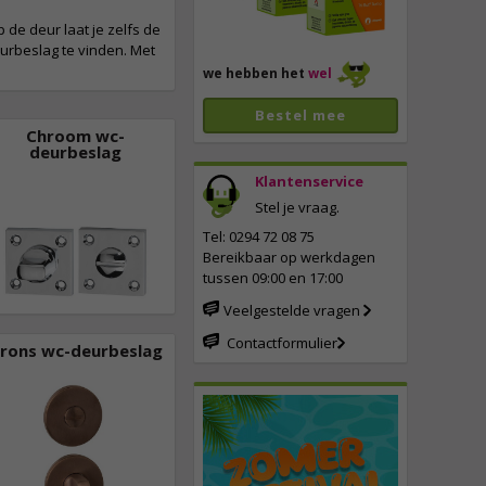
de deur laat je zelfs de
eurbeslag te vinden. Met
we hebben het
wel
Bestel mee
Chroom wc-
deurbeslag
Klantenservice
Stel je vraag.
Tel: 0294 72 08 75
Bereikbaar op werkdagen
tussen 09:00 en 17:00
Veelgestelde vragen
Contactformulier
rons wc-deurbeslag