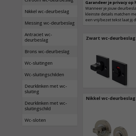
Garandeer je privacy op 
Wanneer je jouw deurbeslag
Nikkel wc-deurbeslag
kleinste details matchen me
een vrij/bezet tekst laat jij
Messing wc-deurbeslag
Antraciet wc-
Zwart wc-deurbeslag
deurbeslag
Brons wc-deurbeslag
Wc-sluitingen
Wc-sluitingschilden
Deurklinken met wc-
sluiting
Nikkel wc-deurbeslag
Deurklinken met wc-
sluitingschild
Wc-sloten