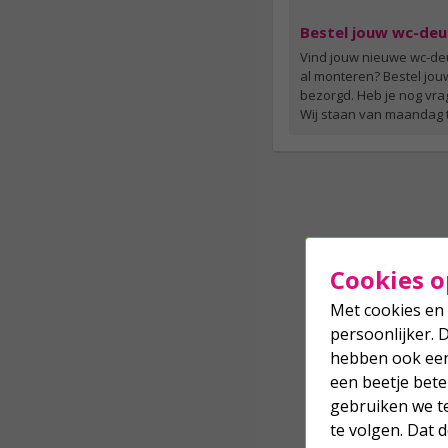
Bestel jouw wc-deur
Vind jouw nieuwe wc-deu
al monteren? Bestel jou
bezorgd. Heb je nog vra
Wij staan van maandag to
Cookies o
Met cookies en 
persoonlijker. 
hebben ook een 
een beetje bete
gebruiken we t
te volgen. Dat