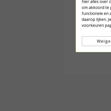
hier alles over
om akkoord te g
functionele en 
daarop lijken. 
voorkeuren pag
Weige