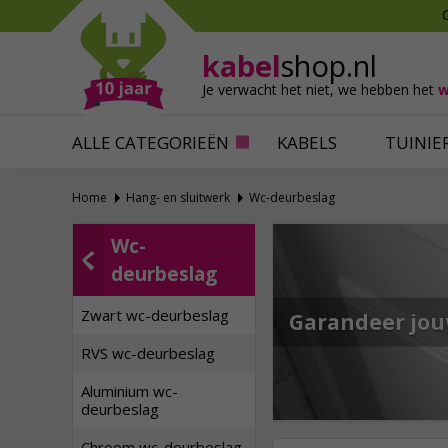
Mollen verjagen
Verfbenodigdhede
Slakken bestrijden
Behangbenodigdh
kabel
shop.nl
Katten verjagen
Ventilatie
Je verwacht het niet,
we hebben het
w
Alles tegen ongedierte
Alles voor je klus
ALLE CATEGORIEËN
KABELS
TUINIE
Home
Hang- en sluitwerk
Wc-deurbeslag
Wc-
deurbeslag
Zwart wc-deurbeslag
Garandeer jou
RVS wc-deurbeslag
Aluminium wc-
deurbeslag
Chroom wc-deurbeslag