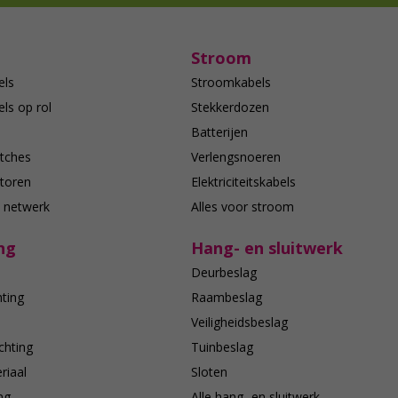
Stroom
els
Stroomkabels
ls op rol
Stekkerdozen
Batterijen
tches
Verlengsnoeren
toren
Elektriciteitskabels
e netwerk
Alles voor stroom
ng
Hang- en sluitwerk
Deurbeslag
hting
Raambeslag
n
Veiligheidsbeslag
chting
Tuinbeslag
riaal
Sloten
ing
Alle hang- en sluitwerk