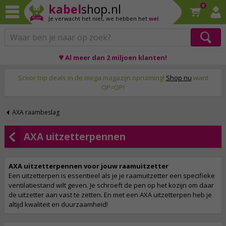
kabel
shop.nl
0
Je verwacht het niet,
we hebben het
wel
♥ Al meer dan 2 miljoen klanten!
Op werkdagen voor 23:59 uur besteld, morgen thuis!
Scoor top deals in de mega magazijn opruiming!
Shop nu
want
OP=OP!
AXA raambeslag
AXA uitzetterpennen
AXA uitzetterpennen voor jouw raamuitzetter
Een uitzetterpen is essentieel als je je raamuitzetter een specifieke
ventilatiestand wilt geven. Je schroeft de pen op het kozijn om daar
de uitzetter aan vast te zetten. En met een AXA uitzetterpen heb je
altijd kwaliteit en duurzaamheid!