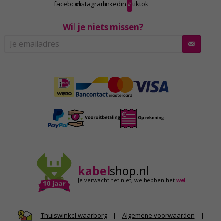
facebook
instagram
linkedin
tiktok
Wil je niets missen?
kabel
shop.nl
Je verwacht het niet,
we hebben het
wel
|
Algemene voorwaarden
|
Thuiswinkel waarborg