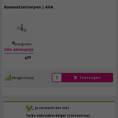
Raamuitzetterpen | AXA
3,
25
incl. btw
vergroten
AXA adviesprijs
99
4,
Morgen in huis!
Toevoegen
Je verwacht het niet
Turbo onkruidverdelger (Concentraat,