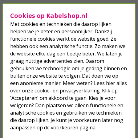
Kabels
Cookies op Kabelshop.nl
Netwerk
Met cookies en technieken die daarop lijken
helpen we je beter en persoonlijker. Dankzij
Stroom
functionele cookies werkt de website goed. Ze
hebben ook een analytische functie. Zo maken we
Telefoon & Tablet
de website elke dag een beetje beter. We laten je
graag nuttige advertenties zien. Daarom
Verlichting
gebruiken we technologie om je gedrag binnen en
buiten onze website te volgen. Dat doen we op
Hang- en sluitwerk
een anonieme manier. Meer weten? Lees hier alles
over onze
cookie- en privacyverklaring
. Klik op
Buiten
'Accepteren' om akkoord te gaan. Kies je voor
weigeren? Dan plaatsen we alleen functionele en
Ongedierte bestrijden
analytische cookies en gebruiken we technieken
die daarop lijken. Je kunt je voorkeuren later nog
Klussen
aanpassen op de voorkeuren pagina.