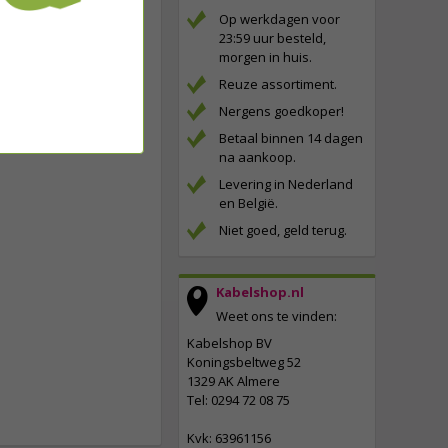
Op werkdagen voor
23:59 uur besteld,
morgen in huis.
Reuze assortiment.
Nergens goedkoper!
Betaal binnen 14 dagen
na aankoop.
Levering in Nederland
en België.
Niet goed, geld terug.
Kabelshop.nl
Weet ons te vinden:
Kabelshop BV
Koningsbeltweg 52
1329 AK Almere
Tel: 0294 72 08 75
Kvk: 63961156