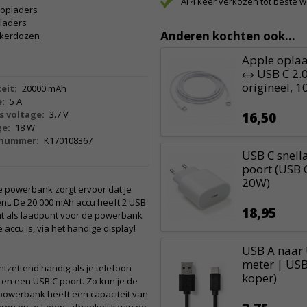
Al 4 keer verkozen tot beste 
 opladers
laders
Anderen kochten ook...
kkerdozen
Apple oplaa
↔ USB C 2.0
origineel, 1
eit:
20000 mAh
:
5 A
s voltage:
3.7 V
16,50
e:
18 W
lnummer:
K170108367
USB C snell
poort (USB C
20W)
e powerbank zorgt ervoor dat je
bent. De 20.000 mAh accu heeft 2 USB
18,95
nt als laadpunt voor de powerbank
 accu is, via het handige display!
USB A naar 
meter | USB
tzettend handig als je telefoon
koper)
 en een USB C poort. Zo kun je de
 powerbank heeft een capaciteit van