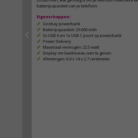
20.000 mAh, wat genoeg is om je telefoon meerdere ke
batterijcapaciteit van je telefoon.
Eigenschappen:
Goobay powerbank
Batterijcapaciteit: 20.000 mAh
2x USB A en 1x USB C poort op powerbank
Power Delivery
Maximaal vermogen: 22.5 watt
Display om laadniveau aan te geven
Afmetingen: 6.9 x 14 x 2.7 centimeter