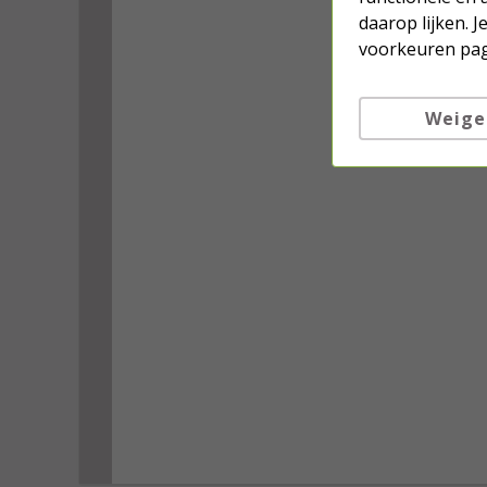
daarop lijken. 
voorkeuren pag
Weige