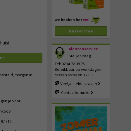
we hebben het
wel
Bestel mee
huis!
Klantenservice
Stel je vraag.
en
vergroten
Tel: 0294 72 08 75
Bereikbaar op werkdagen
besteld, morgen in
tussen 09:00 en 17:00
Veelgestelde vragen
Contactformulier
ngen je voor
ankoop
9.1/10