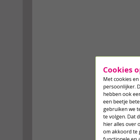
Cookies o
Met cookies en 
persoonlijker. 
hebben ook een 
een beetje bete
gebruiken we t
te volgen. Dat
hier alles over
om akkoord te g
functionele en 