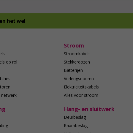
en het wel
Stroom
els
Stroomkabels
ls op rol
Stekkerdozen
Batterijen
tches
Verlengsnoeren
toren
Elektriciteitskabels
e netwerk
Alles voor stroom
ng
Hang- en sluitwerk
Deurbeslag
hting
Raambeslag