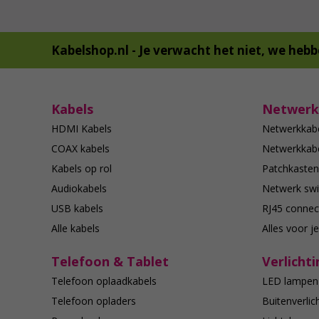
Kabelshop.nl -
Je verwacht het niet, we hebb
Kabels
Netwerk
HDMI Kabels
Netwerkkab
COAX kabels
Netwerkkabe
Kabels op rol
Patchkasten
Audiokabels
Netwerk swi
USB kabels
RJ45 connec
Alle kabels
Alles voor j
Telefoon & Tablet
Verlichti
Telefoon oplaadkabels
LED lampen
Telefoon opladers
Buitenverlic