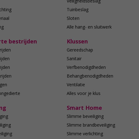
n
Veiligheidsbeslag
chting
Tuinbeslag
riaal
Sloten
ing
Alle hang- en sluitwerk
te bestrijden
Klussen
rijden
Gereedschap
ijden
Sanitair
ijden
Verfbenodigdheden
rijden
Behangbenodigdheden
agen
Ventilatie
ongedierte
Alles voor je klus
ing
Smart Home
ging
Slimme beveiliging
liging
Slimme brandbeveiliging
liging
Slimme verlichting