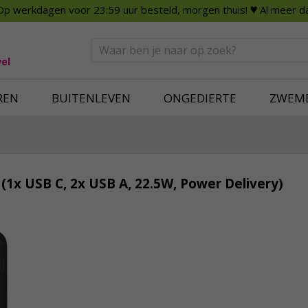
Op werkdagen voor 23:59 uur besteld, morgen thuis!
♥ Al meer da
n
Smart Home
Slimme beveili
eden
Huishouden
Beveiligingsca
Deurbellen
Dummy beveili
el
Alles voor in huis
Alle beveiliging
REN
BUITENLEVEN
ONGEDIERTE
ZWEM
1x USB C, 2x USB A, 22.5W, Power Delivery)