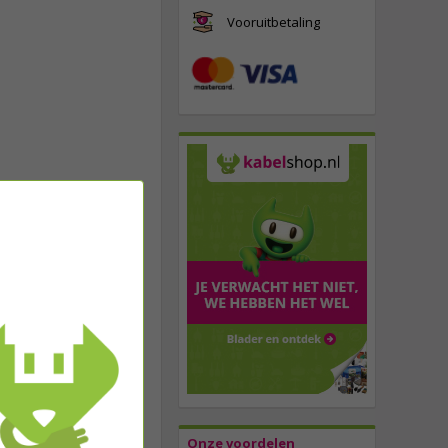
Vooruitbetaling
Onze voordelen