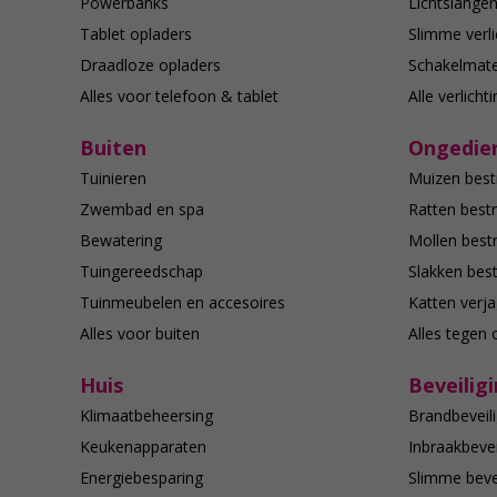
Powerbanks
Lichtslange
Tablet opladers
Slimme verli
Draadloze opladers
Schakelmate
Alles voor telefoon & tablet
Alle verlicht
Buiten
Ongedier
Tuinieren
Muizen best
Zwembad en spa
Ratten bestr
Bewatering
Mollen bestr
Tuingereedschap
Slakken best
Tuinmeubelen en accesoires
Katten verj
Alles voor buiten
Alles tegen 
Huis
Beveilig
Klimaatbeheersing
Brandbeveili
Keukenapparaten
Inbraakbevei
Energiebesparing
Slimme bevei