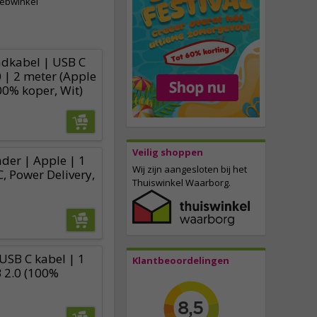
webwinkel
dkabel | USB C
 | 2 meter (Apple
00% koper, Wit)
Veilig shoppen
ader | Apple | 1
Wij zijn aangesloten bij het
, Power Delivery,
Thuiswinkel Waarborg.
USB C kabel | 1
Klantbeoordelingen
 2.0 (100%