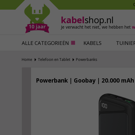
Mollen verjagen
Verfbenodigdhede
Slakken bestrijden
Behangbenodigdh
kabel
shop.nl
Katten verjagen
Ventilatie
Je verwacht het niet,
we hebben het
w
Alles tegen ongedierte
Alles voor je klus
ALLE CATEGORIEËN
KABELS
TUINIE
Home
Telefoon en Tablet
Powerbanks
Powerbank | Goobay | 20.000 mAh (