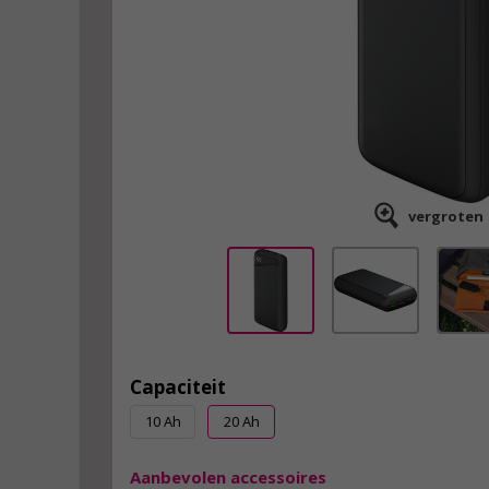
vergroten
Capaciteit
10 Ah
20 Ah
Aanbevolen accessoires