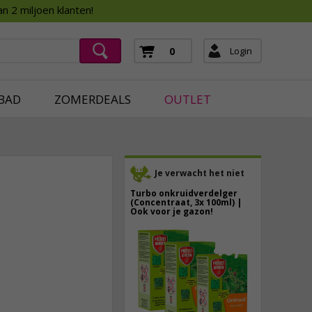
Assortimentsboek 2026
n 2 miljoen klanten!
ging
mera's
Login
0
ging
BAD
ZOMERDEALS
OUTLET
Je verwacht het niet
Turbo onkruidverdelger
(Concentraat, 3x 100ml) |
Ook voor je gazon!
43,
50
34,
95
40,
89
incl. btw