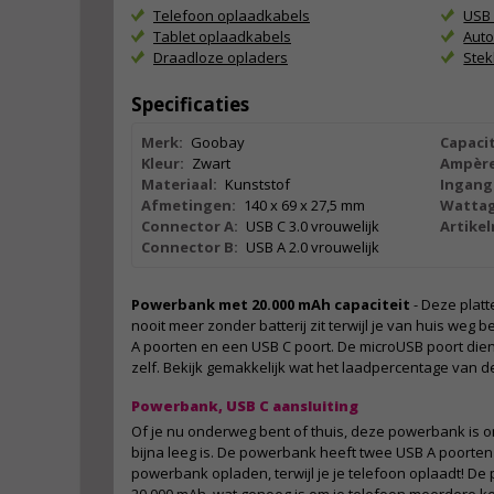
Telefoon oplaadkabels
USB
Tablet oplaadkabels
Auto
Draadloze opladers
Ste
Specificaties
Merk:
Goobay
Capacit
Kleur:
Zwart
Ampère
Materiaal:
Kunststof
Ingang
Afmetingen:
140 x 69 x 27,5 mm
Wattag
Connector A:
USB C 3.0 vrouwelijk
Artike
Connector B:
USB A 2.0 vrouwelijk
Powerbank met 20.000 mAh capaciteit
- Deze platt
nooit meer zonder batterij zit terwijl je van huis weg 
A poorten en een USB C poort. De microUSB poort die
zelf. Bekijk gemakkelijk wat het laadpercentage van de
Powerbank, USB C aansluiting
Of je nu onderweg bent of thuis, deze powerbank is on
bijna leeg is. De powerbank heeft twee USB A poorten
powerbank opladen, terwijl je je telefoon oplaadt! De