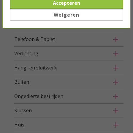
Accepteren
Netwerk
Weigeren
Stroom
Telefoon & Tablet
Verlichting
Hang- en sluitwerk
Buiten
Ongedierte bestrijden
Klussen
Huis