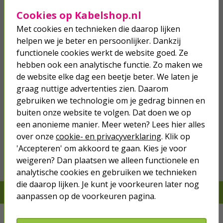
40,
89
Cookies op Kabelshop.nl
Met cookies en technieken die daarop lijken
helpen we je beter en persoonlijker. Dankzij
functionele cookies werkt de website goed. Ze
hebben ook een analytische functie. Zo maken we
de website elke dag een beetje beter. We laten je
graag nuttige advertenties zien. Daarom
gebruiken we technologie om je gedrag binnen en
buiten onze website te volgen. Dat doen we op
we hebben het
wel
een anonieme manier. Meer weten? Lees hier alles
over onze
cookie- en privacyverklaring
. Klik op
'Accepteren' om akkoord te gaan. Kies je voor
Bestel mee
weigeren? Dan plaatsen we alleen functionele en
analytische cookies en gebruiken we technieken
die daarop lijken. Je kunt je voorkeuren later nog
Je verwacht het niet, we hebben het wel
aanpassen op de voorkeuren pagina.
Kabels