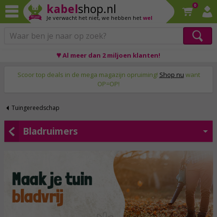
kabel
shop.nl
0
Je verwacht het niet,
we hebben het
wel
♥ Al meer dan 2 miljoen klanten!
Op werkdagen voor 23:59 uur besteld, morgen thuis!
Scoor top deals in de mega magazijn opruiming!
Shop nu
want
OP=OP!
Tuingereedschap
Bladruimers