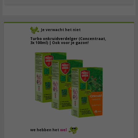
Je verwacht het niet
Turbo onkruidverdelger (Concentraat,
3x 100ml) | Ook voor je gazon!
43,
50
40,
89
we hebben het
wel