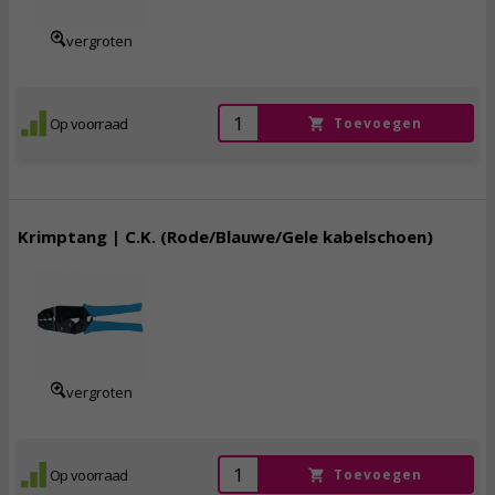
vergroten
Op voorraad
Toevoegen
Krimptang | C.K. (Rode/Blauwe/Gele kabelschoen)
23,
95
incl. btw
vergroten
Op voorraad
Toevoegen