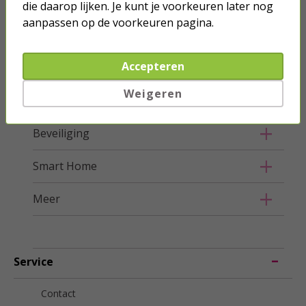
Buiten
die daarop lijken. Je kunt je voorkeuren later nog
aanpassen op de voorkeuren pagina.
Ongedierte bestrijden
Accepteren
Klussen
Weigeren
Huis
Beveiliging
Smart Home
Meer
Service
Contact