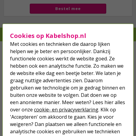
Bestel mee
Je verwacht het niet, we hebben het wel
Cookies op Kabelshop.nl
Met cookies en technieken die daarop lijken
Kabels
helpen we je beter en persoonlijker. Dankzij
functionele cookies werkt de website goed. Ze
Netwerk
hebben ook een analytische functie. Zo maken we
de website elke dag een beetje beter. We laten je
Stroom
graag nuttige advertenties zien. Daarom
gebruiken we technologie om je gedrag binnen en
Telefoon & Tablet
buiten onze website te volgen. Dat doen we op
een anonieme manier. Meer weten? Lees hier alles
Verlichting
over onze
cookie- en privacyverklaring
. Klik op
'Accepteren' om akkoord te gaan. Kies je voor
Hang- en sluitwerk
weigeren? Dan plaatsen we alleen functionele en
analytische cookies en gebruiken we technieken