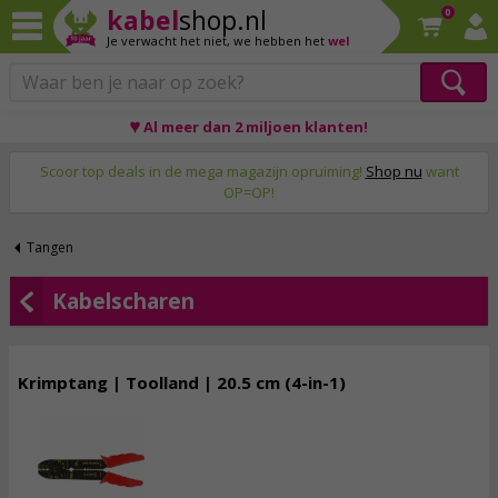
kabel
shop.nl
0
Je verwacht het niet,
we hebben het
wel
♥ Al meer dan 2 miljoen klanten!
Op werkdagen voor 23:59 uur besteld, morgen thuis!
Scoor top deals in de mega magazijn opruiming!
Shop nu
want
OP=OP!
Tangen
Kabelscharen
Krimptang | Toolland | 20.5 cm (4-in-1)
4,
95
incl. btw